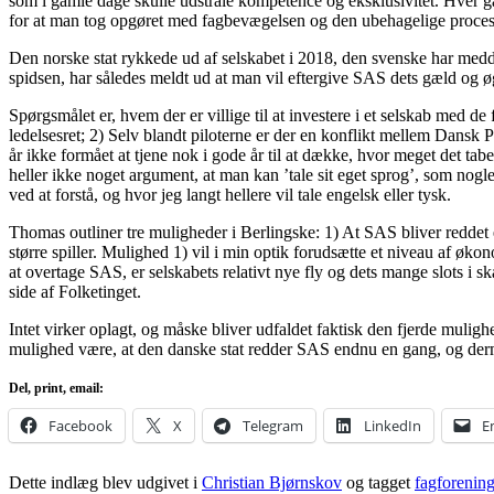
som i gamle dage skulle udstråle kompetence og eksklusivitet. Hver gan
for at man tog opgøret med fagbevægelsen og den ubehagelige proces
Den norske stat rykkede ud af selskabet i 2018, den svenske har medd
spidsen, har således meldt ud at man vil eftergive SAS dets gæld og øg
Spørgsmålet er, hvem der er villige til at investere i et selskab med de
ledelsesret; 2) Selv blandt piloterne er der en konflikt mellem Dansk 
år ikke formået at tjene nok i gode år til at dække, hvor meget det tab
heller ikke noget argument, at man kan ’tale sit eget sprog’, som nogl
ved at forstå, og hvor jeg langt hellere vil tale engelsk eller tysk.
Thomas outliner tre muligheder i Berlingske: 1) At SAS bliver reddet e
større spiller. Mulighed 1) vil i min optik forudsætte et niveau af ø
at overtage SAS, er selskabets relativt nye fly og dets mange slots i 
side af Folketinget.
Intet virker oplagt, og måske bliver udfaldet faktisk den fjerde muli
mulighed være, at den danske stat redder SAS endnu en gang, og der
Del, print, email:
Facebook
X
Telegram
LinkedIn
E
Dette indlæg blev udgivet i
Christian Bjørnskov
og tagget
fagforening