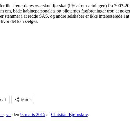
der illustrerer deres overskud før skat (i % af omsætningen) fra 2003-
om om, både kabinepersonalets og piloternes fagforeninger tror, at nogen
ller stemmer i at redde SAS, og andre selskaber er ikke interesserede i 
 hvor det kan sælges.
mail
More
ce
,
sas
den
9. marts 2015
af
Christian Bjørnskov
.