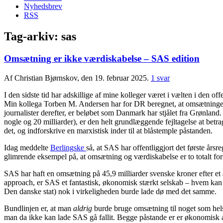
Nyhedsbrev
RSS
Tag-arkiv:
sas
Omsætning er ikke værdiskabelse – SAS edition
Af Christian Bjørnskov, den 19. februar 2025.
1 svar
I den sidste tid har adskillige af mine kolleger været i vælten i den
Min kollega Torben M. Andersen har for DR beregnet, at omsætningen,
journalister derefter, er beløbet som Danmark har stjålet fra Grønlan
nogle og 20 milliarder), er den helt grundlæggende fejltagelse at be
det, og indforskrive en marxistisk inder til at blåstemple påstanden.
Idag meddelte
Berlingske
så, at SAS har offentliggjort det første års
glimrende eksempel på, at omsætning og værdiskabelse er to totalt fors
SAS har haft en omsætning på 45,9 milliarder svenske kroner efter et å
approach, er SAS et fantastisk, økonomisk stærkt selskab – hvem kan
Den danske stat) nok i virkeligheden burde lade dø med det samme.
Bundlinjen er, at man
aldrig
burde bruge omsætning til noget som helst
man da ikke kan lade SAS gå fallit. Begge påstande er er økonomisk a