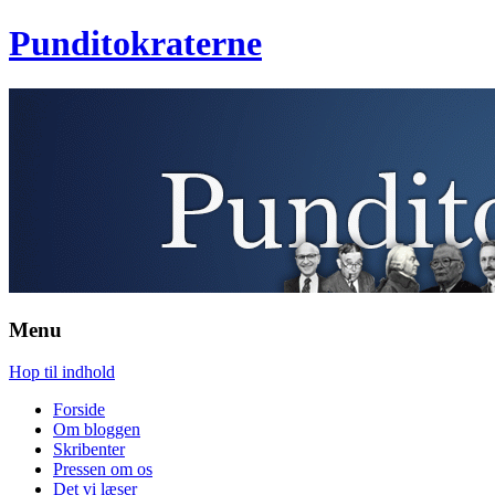
Punditokraterne
Menu
Hop til indhold
Forside
Om bloggen
Skribenter
Pressen om os
Det vi læser