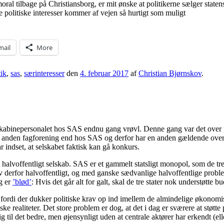
oral tilbage på Christiansborg, er mit ønske at politikerne sælger staten
e politiske interesser kommer af vejen så hurtigt som muligt
mail
More
ik
,
sas
,
særinteresser
den
4. februar 2017
af
Christian Bjørnskov
.
de kabinepersonalet hos SAS endnu gang vrøvl. Denne gang var det over pl
i en anden fagforening end hos SAS og derfor har en anden gældende o
 indset, at selskabet faktisk kan gå konkurs.
et halvoffentligt selskab. SAS er et gammelt statsligt monopol, som de t
lev derfor halvoffentligt, og med ganske sædvanlige halvoffentlige pro
g er
’blød’
: Hvis det går alt for galt, skal de tre stater nok understøtte bu
g, fordi der dukker politiske krav op ind imellem de almindelige økonomi
ealiteter. Det store problem er dog, at det i dag er sværere at støtte p
 til det bedre, men øjensynligt uden at centrale aktører har erkendt (ell