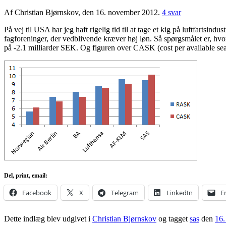
Af Christian Bjørnskov, den 16. november 2012.
4 svar
På vej til USA har jeg haft rigelig tid til at tage et kig på luftfartsi
fagforeninger, der vedblivende kræver høj løn. Så spørgsmålet er, hvor
på -2.1 milliarder SEK. Og figuren over CASK (cost per available seat 
Del, print, email:
Facebook
X
Telegram
LinkedIn
E
Dette indlæg blev udgivet i
Christian Bjørnskov
og tagget
sas
den
16.