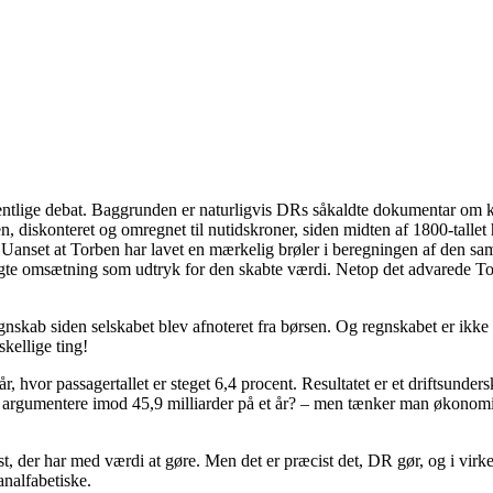
 offentlige debat. Baggrunden er naturligvis DRs såkaldte dokumentar o
 diskonteret og omregnet til nutidskroner, siden midten af 1800-talle
d. Uanset at Torben har lavet en mærkelig brøler i beregningen af den s
tragte omsætning som udtryk for den skabte værdi. Netop det advarede 
regnskab siden selskabet blev afnoteret fra børsen. Og regnskabet er ikke
kellige ting!
r, hvor passagertallet er steget 6,4 procent. Resultatet er et driftsun
 argumentere imod 45,9 milliarder på et år? – men tænker man økonomi
, der har med værdi at gøre. Men det er præcist det, DR gør, og i virke
nalfabetiske.