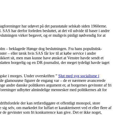
gforeninger har udøvet på det parastatale selskab siden 1960erne.
S har derfor forleden besluttet, at det vil udvide til baser i andre
utningen virker begavet, og er muligvis pinligt nødvendig for at
olm – beklagede Hønge dog beslutningen. Fra hans populistisk-
ter – eller tænk hvis SAS får lov til at købe service i andre
ikkert sit, men man kunne have ønsket at Venstre havde sendt et
 slatten borgerlig og en DR-journalist, der meget tydeligt havde taget
gske i morges. Under overskriften ”
Slut med syg socialisme i
e de glamourøse figurer de engang var – de er nærmere avancerede
 andre danske politikeres argument er, at borgernes gevinster af fri
gforeninger udbytter almindelige mennesker med politikernes alt for
driftsfordele der kan retfærdiggøre et offentligt monopol, store
sig selv, om markedet for luffart er karakteriseret ved et eller flere af
e de gevinster som fri konkurrence kan give. Det er ikke noget,