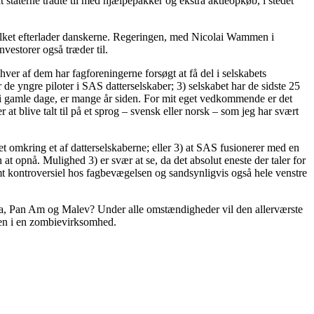
 staterne trådte til med hjælpepakker og ekstra aktieopkøb, i stedet
vilket efterlader danskerne. Regeringen, med Nicolai Wammen i
vestorer også træder til.
 hver af dem har fagforeningerne forsøgt at få del i selskabets
de yngre piloter i SAS datterselskaber; 3) selskabet har de sidste 25
for i gamle dage, er mange år siden. For mit eget vedkommende er det
t blive talt til på et sprog – svensk eller norsk – som jeg har svært
et omkring et af datterselskaberne; eller 3) at SAS fusionerer med en
t opnå. Mulighed 3) er svær at se, da det absolut eneste der taler for
omt kontroversiel hos fagbevægelsen og sandsynligvis også hele venstre
bena, Pan Am og Malev? Under alle omstændigheder vil den allerværste
sen i en zombievirksomhed.