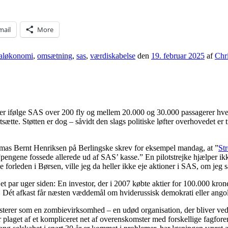
mail
More
naløkonomi
,
omsætning
,
sas
,
værdiskabelse
den
19. februar 2025
af
Chr
r ifølge SAS over 200 fly og mellem 20.000 og 30.000 passagerer hver 
rtsætte. Støtten er dog – såvidt den slags politiske løfter overhovedet er 
homas Bernt Henriksen på Berlingske skrev for eksempel mandag, at ”
St
pengene fossede allerede ud af SAS’ kasse.” En pilotstrejke hjælper ikke
 forleden i Børsen, ville jeg da heller ikke eje aktioner i SAS, om jeg 
et par uger siden: En investor, der i 2007 købte aktier for 100.000 krone
 Dét afkast får næsten væddemål om hviderussisk demokrati eller angolan
sisterer som en zombievirksomhed – en udød organisation, der bliver ved 
get af et kompliceret net af overenskomster med forskellige fagforeninge