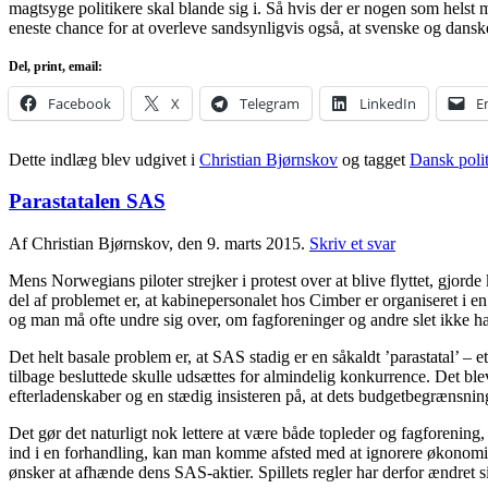
magtsyge politikere skal blande sig i. Så hvis der er nogen som helst m
eneste chance for at overleve sandsynligvis også, at svenske og dansk
Del, print, email:
Facebook
X
Telegram
LinkedIn
E
Dette indlæg blev udgivet i
Christian Bjørnskov
og tagget
Dansk polit
Parastatalen SAS
Af Christian Bjørnskov, den 9. marts 2015.
Skriv et svar
Mens Norwegians piloter strejker i protest over at blive flyttet, gjor
del af problemet er, at kabinepersonalet hos Cimber er organiseret 
og man må ofte undre sig over, om fagforeninger og andre slet ikke har
Det helt basale problem er, at SAS stadig er en såkaldt ’parastatal’ – 
tilbage besluttede skulle udsættes for almindelig konkurrence. Det b
efterladenskaber og en stædig insisteren på, at dets budgetbegrænsnin
Det gør det naturligt nok lettere at være både topleder og fagforenin
ind i en forhandling, kan man komme afsted med at ignorere økonomiske r
ønsker at afhænde dens SAS-aktier. Spillets regler har derfor ændret sig