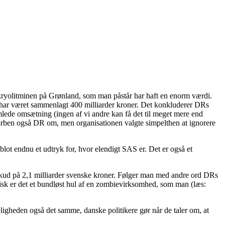
m kryolitminen på Grønland, som man påstår har haft en enorm værdi.
t har været sammenlagt 400 milliarder kroner. Det konkluderer DRs
amlede omsætning (ingen af vi andre kan få det til meget mere end
Torben også DR om, men organisationen valgte simpelthen at ignorere
 blot endnu et udtryk for, hvor elendigt SAS er. Det er også et
derskud på 2,1 milliarder svenske kroner. Følger man med andre ord DRs
sk er det et bundløst hul af en zombievirksomhed, som man (læs:
ligheden også det samme, danske politikere gør når de taler om, at