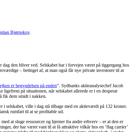
istian Bjørnskov
.
dag den bliver ved. Selskabet har i forvejen været på tiggergang hos
troværdige – betinget af, at man også får nye private investorer til at
rejken er begyndelsen på enden
”. Sydbanks aktieanalysechef Jacob
 ligefrem på situationen, når selskabet allerede er i en desperat
så fik dem smidt i nakken.
r i selskabet, ville i dag stå tilbage med en aktieværdi på 132 kroner.
sk rumfart til at se profitable ud.
med at sluge ressourcer og hjerner fra andre erhverv – er at den er
r, der har været vant til at få attraktive vilkår hos en ’flag carrier’