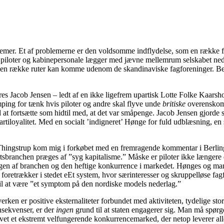
emer. Et af problemerne er den voldsomme indflydelse, som en række fa
iloter og kabinepersonale lægger med jævne mellemrum selskabet ned. SA
 en række ruter kan komme udenom de skandinaviske fagforeninger. Besl
 Jacob Jensen – ledt af en ikke ligefrem upartisk Lotte Folke Kaarsh
ping for tænk hvis piloter og andre skal flyve unde
britiske
overenskoms
 fortsætte som hidtil med, at det var småpenge. Jacob Jensen gjorde s
artiloyalitet. Med en socialt ’indigneret’ Hønge for fuld udblæsning, en
Thingstrup kom mig i forkøbet med en fremragende kommentar i Berlin
artsbranchen præges af ”syg kapitalisme.” Måske er piloter ikke længer
en af branchen og den heftige konkurrence i markedet. Hønges og mange
 foretrækker i stedet eEt system, hvor særinteresser og skruppelløse fa
til at være ”et symptom på den nordiske models nederlag.”
rken er positive eksternaliteter forbundet med aktiviteten, tydelige stor
nsekvenser, er der
ingen
grund til at staten engagerer sig. Man må spørge 
levet et ekstremt velfungerende konkurrencemarked, der netop leverer all