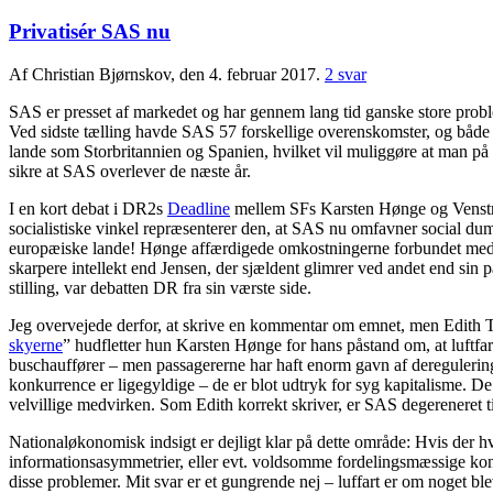
Privatisér SAS nu
Af Christian Bjørnskov, den 4. februar 2017.
2 svar
SAS er presset af markedet og har gennem lang tid ganske store probl
Ved sidste tælling havde SAS 57 forskellige overenskomster, og både p
lande som Storbritannien og Spanien, hvilket vil muliggøre at man på
sikre at SAS overlever de næste år.
I en kort debat i DR2s
Deadline
mellem SFs Karsten Hønge og Venstres
socialistiske vinkel repræsenterer den, at SAS nu omfavner social dum
europæiske lande! Hønge affærdigede omkostningerne forbundet med at
skarpere intellekt end Jensen, der sjældent glimrer ved andet end sin p
stilling, var debatten DR fra sin værste side.
Jeg overvejede derfor, at skrive en kommentar om emnet, men Edith 
skyerne
” hudfletter hun Karsten Hønge for hans påstand om, at luftf
buschauffører – men passagererne har haft enorm gavn af deregulering
konkurrence er ligegyldige – de er blot udtryk for syg kapitalisme. De
velvillige medvirken. Som Edith korrekt skriver, er SAS degereneret 
Nationaløkonomisk indsigt er dejligt klar på dette område: Hvis der hve
informationsasymmetrier, eller evt. voldsomme fordelingsmæssige ko
disse problemer. Mit svar er et gungrende nej – luffart er om noget b