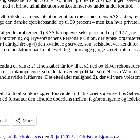
g selskabet i snart 30 år er kommet i problemer, har løsningen været at
 med at bringe administrationsomkostninger og andet under kontrol.
elt forleden, at dens intention er at komme af med dens SAS-aktier, h
e den danske ejerskabsandel op til 30 procent – men kun hvis private in
 følgende problemer: 1) SAS har oplevet seks pilotstrejker på 12 år, og i
Pilotforening og Flyvebranchens Personale Union, der typisk organiserer 
er i dårlige år; og 4) den kvalitet og service, som selskabet var kendt 
e kommentatorer har fremhævet. Jeg har mange gange været irriteret over a
ndnu en gang; 2) at selskabet får lov til at gå ned og bliver rekonstruer
konomisk inkompetence, som det kræver en politiker som Nicolai Wammen a
skandinaviske lufthavne. Det efterlader mulighed 2), der vil være volds
ghed: En total konkurs og en forsvinden ud i historiens glemsel hos Sa
med fortsætter den absurde dødedans mellem fagforeningerne og ledel
mail
More
er
,
public choice
,
sas
den
6. juli 2022
af
Christian Bjørnskov
.