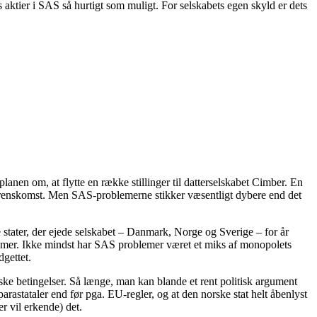
s aktier i SAS så hurtigt som muligt. For selskabets egen skyld er dets
anen om, at flytte en række stillinger til datterselskabet Cimber. En
verenskomst. Men SAS-problemerne stikker væsentligt dybere end det
re stater, der ejede selskabet – Danmark, Norge og Sverige – for år
blemer. Ikke mindst har SAS problemer været et miks af monopolets
dgettet.
ske betingelser. Så længe, man kan blande et rent politisk argument
arastataler end før pga. EU-regler, og at den norske stat helt åbenlyst
er vil erkende) det.