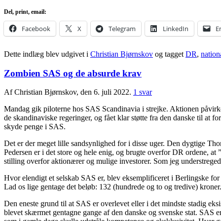
Del, print, email:
Facebook
X
Telegram
LinkedIn
E
Dette indlæg blev udgivet i
Christian Bjørnskov
og tagget
DR
,
natio
Zombien SAS og de absurde krav
Af Christian Bjørnskov, den 6. juli 2022.
1 svar
Mandag gik piloterne hos SAS Scandinavia i strejke. Aktionen påvirke
de skandinaviske regeringer, og fået klar støtte fra den danske til at fo
skyde penge i SAS.
Det er der meget lille sandsynlighed for i disse uger. Den dygtige T
Pedersen er i det store og hele enig, og brugte overfor DR ordene, at ”
stilling overfor aktionærer og mulige investorer. Som jeg understregede
Hvor elendigt et selskab SAS er, blev eksemplificeret i Berlingske for 
Lad os lige gentage det beløb: 132 (hundrede og to og tredive) kroner.
Den eneste grund til at SAS er overlevet eller i det mindste stadig ek
blevet skærmet gentagne gange af den danske og svenske stat. SAS er pla