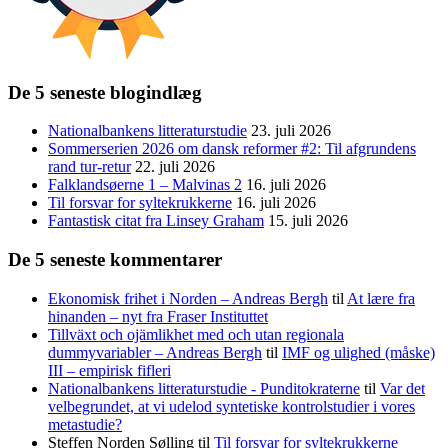
De 5 seneste blogindlæg
Nationalbankens litteraturstudie
23. juli 2026
Sommerserien 2026 om dansk reformer #2: Til afgrundens
rand tur-retur
22. juli 2026
Falklandsøerne 1 – Malvinas 2
16. juli 2026
Til forsvar for syltekrukkerne
16. juli 2026
Fantastisk citat fra Linsey Graham
15. juli 2026
De 5 seneste kommentarer
Ekonomisk frihet i Norden – Andreas Bergh
til
At lære fra
hinanden – nyt fra Fraser Instituttet
Tillväxt och ojämlikhet med och utan regionala
dummyvariabler – Andreas Bergh
til
IMF og ulighed (måske)
III – empirisk fifleri
Nationalbankens litteraturstudie - Punditokraterne
til
Var det
velbegrundet, at vi udelod syntetiske kontrolstudier i vores
metastudie?
Steffen Norden Sølling
til
Til forsvar for syltekrukkerne