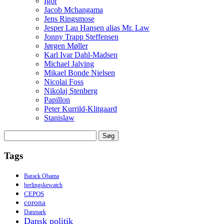
Igor
Jacob Mchangama
Jens Ringsmose
Jesper Lau Hansen alias Mr. Law
Jonny Trapp Steffensen
Jørgen Møller
Karl Ivar Dahl-Madsen
Michael Jalving
Mikael Bonde Nielsen
Nicolai Foss
Nikolaj Stenberg
Papillon
Peter Kurrild-Klitgaard
Stanislaw
Søg
efter:
Tags
Barack Obama
berlingskewatch
CEPOS
corona
Danmark
Dansk politik