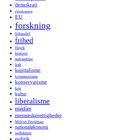
demokrati
ejendomsret
EU
forskning
frihandel
frihed
Hayek
historie
indvandring
Irak
kapitalisme
kommunisme
konservatisme
krig
kultur
liberalisme
medier
menneskerettigheder
Milton Friedman
nationaløkonomi
nedlukning
politik