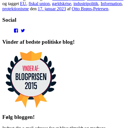
og tagget
EU
,
fiskal union
,
gældskrise
,
industripolitik
,
Information
,
protektionisme
den
17. januar 2023
af
Otto Brøns-Petersen
.
Social
View
View
punditokraterne’s
punditokraterne’s
profile
profile
Vinder af bedste politiske blog!
on
on
Facebook
Twitter
Følg bloggen!