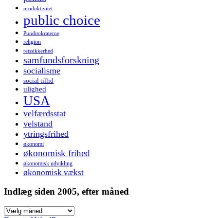
produktivitet
public choice
Punditokraterne
religion
retssikkerhed
samfundsforskning
socialisme
social tillid
ulighed
USA
velfærdsstat
velstand
ytringsfrihed
økonomi
økonomisk frihed
økonomisk udvikling
økonomisk vækst
Indlæg siden 2005, efter måned
Indlæg