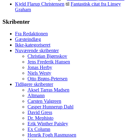
Kjeld Flarup Christensen
til
Fantastisk citat fra Linsey
Graham
Skribenter
Fra Redaktionen
Gæsteindlæg
Ikke-kategoriseret
Nuværende skribenter
Christian Bjørnskov
Jens Frederik Hansen
Jonas Herby
Niels Westy
Otto Brøns-Petersen
Tidligere skribenter
Aksel Tarras Madsen
Altmann
Carsten Valgreen
Casper Hunnerup Dahl
David Gress
Dr. Mephisto
Erik Winther Paisley
Ex Column
Henrik Fogh Rasmussen