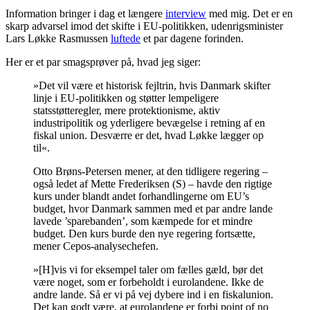
Information bringer i dag et længere
interview
med mig. Det er en
skarp advarsel imod det skifte i EU-politikken, udenrigsminister
Lars Løkke Rasmussen
luftede
et par dagene forinden.
Her er et par smagsprøver på, hvad jeg siger:
»Det vil være et historisk fejltrin, hvis Danmark skifter
linje i EU-politikken og støtter lempeligere
statsstøtteregler, mere protektionisme, aktiv
industripolitik og yderligere bevægelse i retning af en
fiskal union. Desværre er det, hvad Løkke lægger op
til«.
Otto Brøns-Petersen mener, at den tidligere regering –
også ledet af Mette Frederiksen (S) – havde den rigtige
kurs under blandt andet forhandlingerne om EU’s
budget, hvor Danmark sammen med et par andre lande
lavede ’sparebanden’, som kæmpede for et mindre
budget. Den kurs burde den nye regering fortsætte,
mener Cepos-analysechefen.
»[H]vis vi for eksempel taler om fælles gæld, bør det
være noget, som er forbeholdt i eurolandene. Ikke de
andre lande. Så er vi på vej dybere ind i en fiskalunion.
Det kan godt være, at eurolandene er forbi point of no