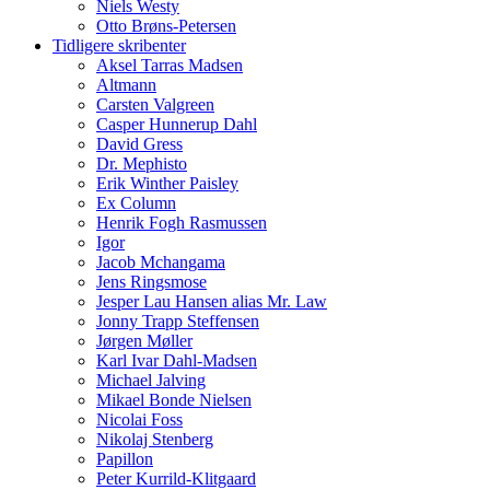
Niels Westy
Otto Brøns-Petersen
Tidligere skribenter
Aksel Tarras Madsen
Altmann
Carsten Valgreen
Casper Hunnerup Dahl
David Gress
Dr. Mephisto
Erik Winther Paisley
Ex Column
Henrik Fogh Rasmussen
Igor
Jacob Mchangama
Jens Ringsmose
Jesper Lau Hansen alias Mr. Law
Jonny Trapp Steffensen
Jørgen Møller
Karl Ivar Dahl-Madsen
Michael Jalving
Mikael Bonde Nielsen
Nicolai Foss
Nikolaj Stenberg
Papillon
Peter Kurrild-Klitgaard