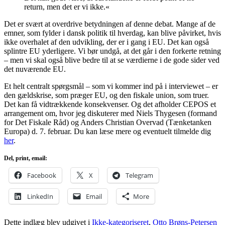
return, men det er vi ikke.«
Det er svært at overdrive betydningen af denne debat. Mange af de
emner, som fylder i dansk politik til hverdag, kan blive påvirket, hvis
ikke overhalet af den udvikling, der er i gang i EU. Det kan også
splintre EU yderligere. Vi bør undgå, at det går i den forkerte retning
– men vi skal også blive bedre til at se værdierne i de gode sider ved
det nuværende EU.
Et helt centralt spørgsmål – som vi kommer ind på i interviewet – er
den gældskrise, som præger EU, og den fiskale union, som truer.
Det kan få vidtrækkende konsekvenser. Og det afholder CEPOS et
arrangement om, hvor jeg diskuterer med Niels Thygesen (formand
for Det Fiskale Råd) og Anders Christian Overvad (Tænketanken
Europa) d. 7. februar. Du kan læse mere og eventuelt tilmelde dig
her
.
Del, print, email:
Facebook
X
Telegram
LinkedIn
Email
More
Dette indlæg blev udgivet i
Ikke-kategoriseret
,
Otto Brøns-Petersen