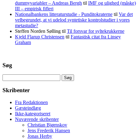
dummyvariabler – Andreas Bergh
til
IMF og ulighed (måske)
III – empirisk fifleri
Nationalbankens litteraturstudie - Punditokraterne
til
Var det
velbegrundet, at vi udelod syntetiske kontrolstudier i vores
metastudie?
Steffen Norden Sølling
til
Til forsvar for syltekrukkerne
Kjeld Flarup Christensen
til
Fantastisk citat fra Linsey
Graham
Søg
Søg
efter:
Skribenter
Fra Redaktionen
Gæsteindlæg
Ikke-kategoriseret
Nuværende skribenter
Christian Bjørnskov
Jens Frederik Hansen
Jonas Herby