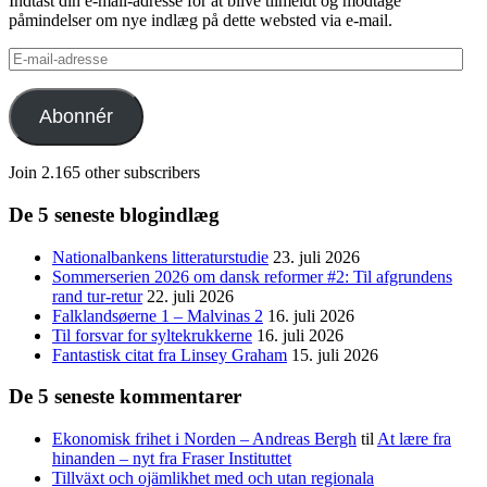
Indtast din e-mail-adresse for at blive tilmeldt og modtage
påmindelser om nye indlæg på dette websted via e-mail.
E-
mail-
adresse
Abonnér
Join 2.165 other subscribers
De 5 seneste blogindlæg
Nationalbankens litteraturstudie
23. juli 2026
Sommerserien 2026 om dansk reformer #2: Til afgrundens
rand tur-retur
22. juli 2026
Falklandsøerne 1 – Malvinas 2
16. juli 2026
Til forsvar for syltekrukkerne
16. juli 2026
Fantastisk citat fra Linsey Graham
15. juli 2026
De 5 seneste kommentarer
Ekonomisk frihet i Norden – Andreas Bergh
til
At lære fra
hinanden – nyt fra Fraser Instituttet
Tillväxt och ojämlikhet med och utan regionala