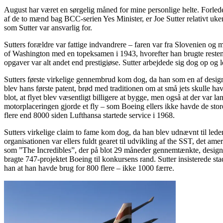
August har været en sørgelig måned for mine personlige helte. Forl
af de to mænd bag BCC-serien Yes Minister, er Joe Sutter relativt uk
som Sutter var ansvarlig for.
Sutters forældre var fattige indvandrere – faren var fra Slovenien og
of Washington med en topeksamen i 1943, hvorefter han brugte resten
opgaver var alt andet end prestigiøse. Sutter arbejdede sig dog op og l
Sutters første virkelige gennembrud kom dog, da han som en af desig
blev hans første patent, brød med traditionen om at små jets skulle hav
blot, at flyet blev væsentligt billigere at bygge, men også at der var l
motorplaceringen gjorde et fly – som Boeing ellers ikke havde de store
flere end 8000 siden Lufthansa startede service i 1968.
Sutters virkelige claim to fame kom dog, da han blev udnævnt til led
organisationen var ellers fuldt gearet til udvikling af the SST, det a
som ”The Incredibles”, der på blot 29 måneder gennemtænkte, designede 
bragte 747-projektet Boeing til konkursens rand. Sutter insisterede stad
han at han havde brug for 800 flere – ikke 1000 færre.