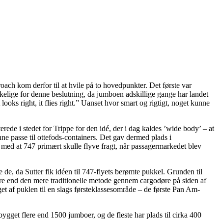
roach kom derfor til at hvile på to hovedpunkter. Det første var
kkelige for denne beslutning, da jumboen adskillige gange har landet
 looks right, it flies right.” Uanset hvor smart og rigtigt, noget kunne
terede i stedet for Trippe for den idé, der i dag kaldes ’wide body’ – at
ne passe til ottefods-containers. Det gav dermed plads i
med at 747 primært skulle flyve fragt, når passagermarkedet blev
de, da Sutter fik idéen til 747-flyets berømte pukkel. Grunden til
gere end den mere traditionelle metode gennem cargodøre på siden af
get af puklen til en slags førsteklassesområde – de første Pan Am-
bygget flere end 1500 jumboer, og de fleste har plads til cirka 400