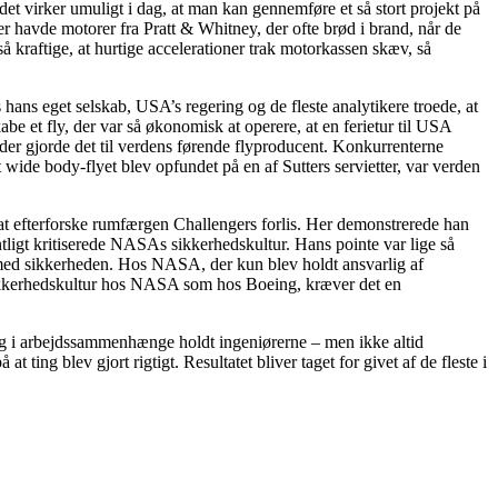
 det virker umuligt i dag, at man kan gennemføre et så stort projekt på
er havde motorer fra Pratt & Whitney, der ofte brød i brand, når de
 kraftige, at hurtige accelerationer trak motorkassen skæv, så
hans eget selskab, USA’s regering og de fleste analytikere troede, at
abe et fly, der var så økonomisk at operere, at en ferietur til USA
er gjorde det til verdens førende flyproducent. Konkurrenterne
at wide body-flyet blev opfundet på en af Sutters servietter, var verden
at efterforske rumfærgen Challengers forlis. Her demonstrerede han
tligt kritiserede NASAs sikkerhedskultur. Hans pointe var lige så
de med sikkerheden. Hos NASA, der kun blev holdt ansvarlig af
 sikkerhedskultur hos NASA som hos Boeing, kræver det en
, og i arbejdssammenhænge holdt ingeniørerne – men ikke altid
 ting blev gjort rigtigt. Resultatet bliver taget for givet af de fleste i