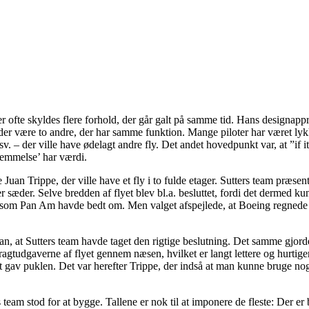
er ofte skyldes flere forhold, der går galt på samme tid. Hans designapp
l der være to andre, der har samme funktion. Mange piloter har været ly
sv. – der ville have ødelagt andre fly. Det andet hovedpunkt var, at ”if it
rnemmelse’ har værdi.
 Juan Trippe, der ville have et fly i to fulde etager. Sutters team præsen
æder. Selve bredden af flyet blev bl.a. besluttet, fordi det dermed kun
, som Pan Am havde bedt om. Men valget afspejlede, at Boeing regnede 
, at Sutters team havde taget den rigtige beslutning. Det samme gjorde 
fragtudgaverne af flyet gennem næsen, hvilket er langt lettere og hurti
ket gav puklen. Det var herefter Trippe, der indså at man kunne bruge no
team stod for at bygge. Tallene er nok til at imponere de fleste: Der er 