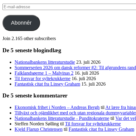
E-
mail-
adresse
Abonnér
Join 2.165 other subscribers
De 5 seneste blogindlæg
Nationalbankens litteraturstudie
23. juli 2026
Sommerserien 2026 om dansk reformer #2: Til afgrundens rand 
Falklandsøerne 1 – Malvinas 2
16. juli 2026
Til forsvar for syltekrukkerne
16. juli 2026
Fantastisk citat fra Linsey Graham
15. juli 2026
De 5 seneste kommentarer
Ekonomisk frihet i Norden – Andreas Bergh
til
At lære fra hina
Tillväxt och ojämlikhet med och utan regionala dummyvariabl
Nationalbankens litteraturstudie - Punditokraterne
til
Var det vel
Steffen Norden Sølling
til
Til forsvar for syltekrukkerne
Kjeld Flarup Christensen
til
Fantastisk citat fra Linsey Graham