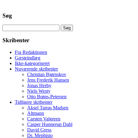
Søg
Søg
efter:
Skribenter
Fra Redaktionen
Gæsteindlæg
Ikke-kategoriseret
Nuværende skribenter
Christian Bjørnskov
Jens Frederik Hansen
Jonas Herby
Niels Westy
Otto Brøns-Petersen
Tidligere skribenter
Aksel Tarras Madsen
Altmann
Carsten Valgreen
Casper Hunnerup Dahl
David Gress
Dr. Mephisto