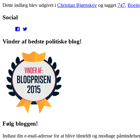
Dette indlæg blev udgivet i
Christian Bjørnskov
og tagget
747
,
Boein
Social
View
View
punditokraterne’s
punditokraterne’s
profile
profile
Vinder af bedste politiske blog!
on
on
Facebook
Twitter
Følg bloggen!
Indtast din e-mail-adresse for at blive tilmeldt og modtage påmindels