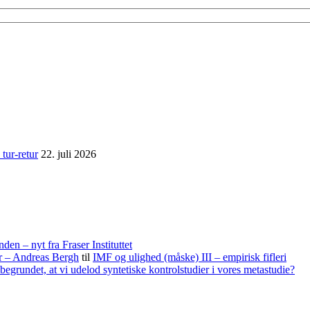
tur-retur
22. juli 2026
nden – nyt fra Fraser Instituttet
er – Andreas Bergh
til
IMF og ulighed (måske) III – empirisk fifleri
begrundet, at vi udelod syntetiske kontrolstudier i vores metastudie?