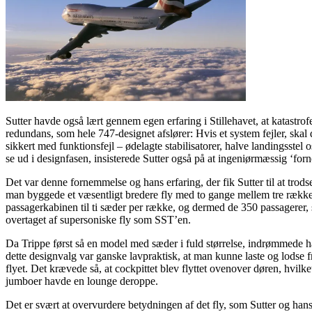
Sutter havde også lært gennem egen erfaring i Stillehavet, at katastrof
redundans, som hele 747-designet afslører: Hvis et system fejler, ska
sikkert med funktionsfejl – ødelagte stabilisatorer, halve landingsstel o
se ud i designfasen, insisterede Sutter også på at ingeniørmæssig ‘fo
Det var denne fornemmelse og hans erfaring, der fik Sutter til at trodse
man byggede et væsentligt bredere fly med to gange mellem tre rækker s
passagerkabinen til ti sæder per række, og dermed de 350 passagerer
overtaget af supersoniske fly som SST’en.
Da Trippe først så en model med sæder i fuld størrelse, indrømmede han
dette designvalg var ganske lavpraktisk, at man kunne laste og lodse 
flyet. Det krævede så, at cockpittet blev flyttet ovenover døren, hvil
jumboer havde en lounge deroppe.
Det er svært at overvurdere betydningen af det fly, som Sutter og hans 