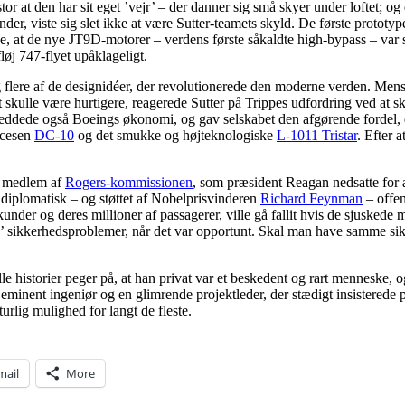
r at den har sit eget ’vejr’ – der danner sig små skyer under loftet; og
r, viste sig slet ikke at være Sutter-teamets skyld. De første prototyp
, at de nye JT9D-motorer – verdens første såkaldte high-bypass – var så
øj 747-flyet upåklageligt.
 flere af de designidéer, der revolutionerede den moderne verden. Mens 
t skulle være hurtigere, reagerede Sutter på Trippes udfordring ved at sk
eddede også Boeings økonomi, og gav selskabet den afgørende fordel, d
ccesen
DC-10
og det smukke og højteknologiske
L-1011 Tristar
. Efter 
om medlem af
Rogers-kommissionen
, som præsident Reagan nedsatte for 
 udiplomatisk – og støttet af Nobelprisvinderen
Richard Feynman
– offen
kunder og deres millioner af passagerer, ville gå fallit hvis de sjuske
mme’ sikkerhedsproblemer, når det var opportunt. Skal man have samme
lle historier peger på, at han privat var et beskedent og rart menneske
minent ingeniør og en glimrende projektleder, der stædigt insisterede på at
urlig mulighed for langt de fleste.
mail
More