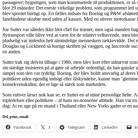
passagerer; bygningen, som man konstruerede til produktionen, er så sto
blot 29 måneder. Det eneste virkelige problem, som programmet led unde
blev spoolet hurtigt op. En fælles indsats fra Boeing og P&W afslørede
fanebladene skrabte mod siden af kassen. Med en stivere motorkasse fl
Joe Sutter var således ikke blot chef for teamet, men også manden bag
flytransport ville blive ved at være for de relativt velhavende, men blo
pludselig var indenfor helt almindelige menneskers rækkevidde. Det r
Douglas og Lockheed så hurtigt skriften på væggen, og lancerede su
en anden.
Sutter trak sig delvist tilbage i 1986, men blev kort efter udnævnt s
sin stædige insisteren på at gøre sit arbejde ordentligt, da han ganske
simpel som den var tydelig: Boeing, der blev holdt ansvarlig af deres 
politikere uden egentlig indsigt eller tilskyndelse, kunne man ’gle
konsekvenskultur, der er lige så stærk som markedets.
Som enhver læser nok kan se, er Sutter en af mine personlige helte. A
topledelsen eller politikere – af hans no-nonsense attitude. Han var en e
dag: At en uge på en strand i Thailand eller New Yorks gader er en nat
Del, print, email:
Facebook
X
Telegram
LinkedIn
E