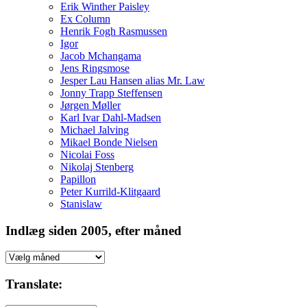
Erik Winther Paisley
Ex Column
Henrik Fogh Rasmussen
Igor
Jacob Mchangama
Jens Ringsmose
Jesper Lau Hansen alias Mr. Law
Jonny Trapp Steffensen
Jørgen Møller
Karl Ivar Dahl-Madsen
Michael Jalving
Mikael Bonde Nielsen
Nicolai Foss
Nikolaj Stenberg
Papillon
Peter Kurrild-Klitgaard
Stanislaw
Indlæg siden 2005, efter måned
Indlæg
siden
2005,
Translate:
efter
måned