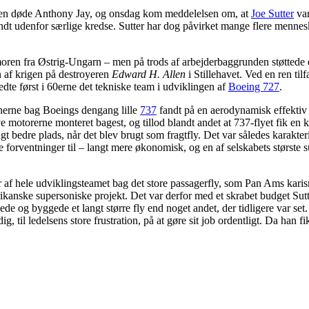
eden døde Anthony Jay, og onsdag kom meddelelsen om, at
Joe Sutter
var
endt udenfor særlige kredse. Sutter har dog påvirket mange flere menne
 moren fra Østrig-Ungarn – men på trods af arbejderbaggrunden støttede d
 af krigen på destroyeren
Edward H. Allen
i Stillehavet. Ved en ren til
edte først i 60erne det tekniske team i udviklingen af
Boeing 727
.
nerne bag Boeings dengang lille
737
fandt på en aerodynamisk effektiv 
e motorerne monteret bagest, og tillod blandt andet at 737-flyet fik en 
angt bedre plads, når det blev brugt som fragtfly. Det var således karakte
 forventninger til – langt mere økonomisk, og en af selskabets største s
er af hele udviklingsteamet bag det store passagerfly, som Pan Ams kari
merikanske supersoniske projekt. Det var derfor med et skrabet budget S
og byggede et langt større fly end noget andet, der tidligere var set. M
ig, til ledelsens store frustration, på at gøre sit job ordentligt. Da han