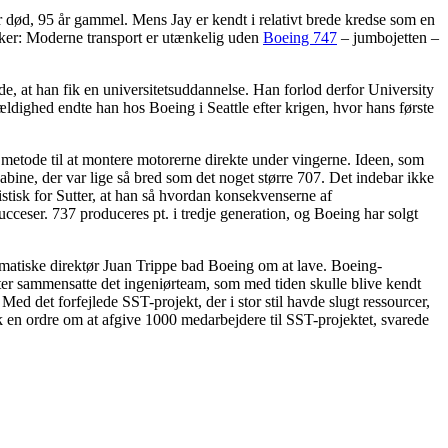
 død, 95 år gammel. Mens Jay er kendt i relativt brede kredse som en
sker: Moderne transport er utænkelig uden
Boeing 747
– jumbojetten –
e, at han fik en universitetsuddannelse. Han forlod derfor University
fældighed endte han hos Boeing i Seattle efter krigen, hvor hans første
metode til at montere motorerne direkte under vingerne. Ideen, som
kabine, der var lige så bred som det noget større 707. Det indebar ikke
ristisk for Sutter, at han så hvordan konsekvenserne af
ucceser. 737 produceres pt. i tredje generation, og Boeing har solgt
smatiske direktør Juan Trippe bad Boeing om at lave. Boeing-
utter sammensatte det ingeniørteam, som med tiden skulle blive kendt
ed det forfejlede SST-projekt, der i stor stil havde slugt ressourcer,
 fik en ordre om at afgive 1000 medarbejdere til SST-projektet, svarede