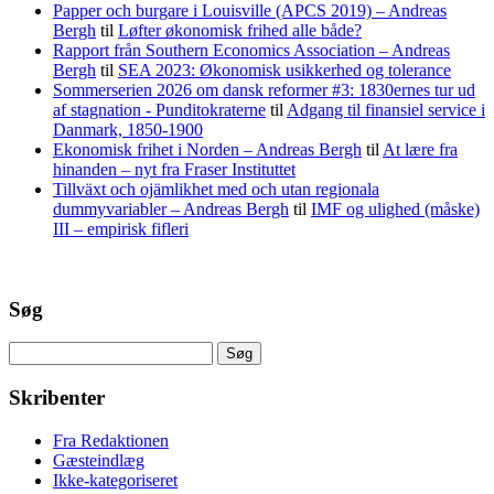
Papper och burgare i Louisville (APCS 2019) – Andreas
Bergh
til
Løfter økonomisk frihed alle både?
Rapport från Southern Economics Association – Andreas
Bergh
til
SEA 2023: Økonomisk usikkerhed og tolerance
Sommerserien 2026 om dansk reformer #3: 1830ernes tur ud
af stagnation - Punditokraterne
til
Adgang til finansiel service i
Danmark, 1850-1900
Ekonomisk frihet i Norden – Andreas Bergh
til
At lære fra
hinanden – nyt fra Fraser Instituttet
Tillväxt och ojämlikhet med och utan regionala
dummyvariabler – Andreas Bergh
til
IMF og ulighed (måske)
III – empirisk fifleri
Søg
Søg
efter:
Skribenter
Fra Redaktionen
Gæsteindlæg
Ikke-kategoriseret