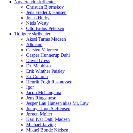
Nuværende skribenter
Christian Bjørnskov
Jens Frederik Hansen
Jonas Herby
Niels Westy
Otto Brøns-Petersen
Tidligere skribenter
Aksel Tarras Madsen
Altmann
Carsten Valgreen
Casper Hunnerup Dahl
David Gress
Dr. Mephisto
Erik Winther Paisley
Ex Column
Henrik Fogh Rasmussen
Igor
Jacob Mchangama
Jens Ringsmose
Jesper Lau Hansen alias Mr. Law
Jonny Trapp Steffensen
Jørgen Møller
Karl Ivar Dahl-Madsen
Michael Jalving
Mikael Bonde Nielsen