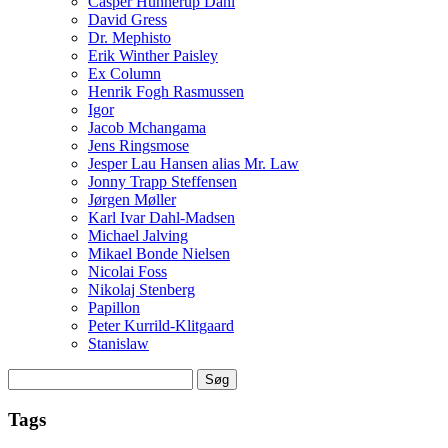
Casper Hunnerup Dahl
David Gress
Dr. Mephisto
Erik Winther Paisley
Ex Column
Henrik Fogh Rasmussen
Igor
Jacob Mchangama
Jens Ringsmose
Jesper Lau Hansen alias Mr. Law
Jonny Trapp Steffensen
Jørgen Møller
Karl Ivar Dahl-Madsen
Michael Jalving
Mikael Bonde Nielsen
Nicolai Foss
Nikolaj Stenberg
Papillon
Peter Kurrild-Klitgaard
Stanislaw
Søg
efter:
Tags