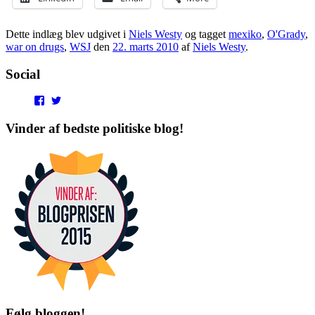
Dette indlæg blev udgivet i
Niels Westy
og tagget
mexiko
,
O'Grady
,
war on drugs
,
WSJ
den
22. marts 2010
af
Niels Westy
.
Social
View
View
punditokraterne’s
punditokraterne’s
profile
profile
Vinder af bedste politiske blog!
on
on
Facebook
Twitter
Følg bloggen!