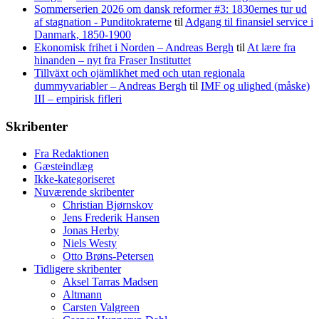
Sommerserien 2026 om dansk reformer #3: 1830ernes tur ud
af stagnation - Punditokraterne
til
Adgang til finansiel service i
Danmark, 1850-1900
Ekonomisk frihet i Norden – Andreas Bergh
til
At lære fra
hinanden – nyt fra Fraser Instituttet
Tillväxt och ojämlikhet med och utan regionala
dummyvariabler – Andreas Bergh
til
IMF og ulighed (måske)
III – empirisk fifleri
Skribenter
Fra Redaktionen
Gæsteindlæg
Ikke-kategoriseret
Nuværende skribenter
Christian Bjørnskov
Jens Frederik Hansen
Jonas Herby
Niels Westy
Otto Brøns-Petersen
Tidligere skribenter
Aksel Tarras Madsen
Altmann
Carsten Valgreen