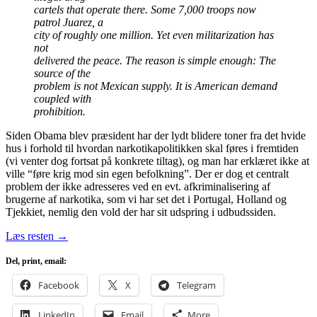
cartels that operate there. Some 7,000 troops now
patrol Juarez, a
city of roughly one million. Yet even militarization has
not
delivered the peace. The reason is simple enough: The
source of the
problem is not Mexican supply. It is American demand
coupled with
prohibition.
Siden Obama blev præsident har der lydt blidere toner fra det hvide
hus i forhold til hvordan narkotikapolitikken skal føres i fremtiden
(vi venter dog fortsat på konkrete tiltag), og man har erklæret ikke at
ville “føre krig mod sin egen befolkning”. Der er dog et centralt
problem der ikke adresseres ved en evt. afkriminalisering af
brugerne af narkotika, som vi har set det i Portugal, Holland og
Tjekkiet, nemlig den vold der har sit udspring i udbudssiden.
Læs resten
→
Del, print, email:
Facebook
X
Telegram
LinkedIn
Email
More