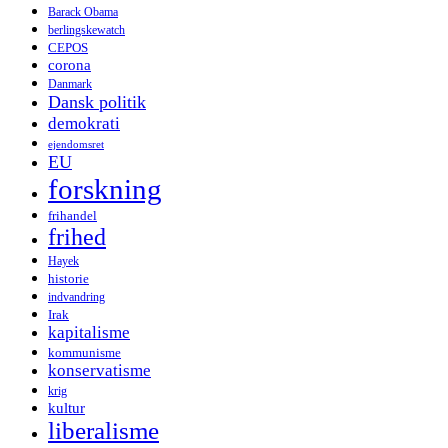
Barack Obama
berlingskewatch
CEPOS
corona
Danmark
Dansk politik
demokrati
ejendomsret
EU
forskning
frihandel
frihed
Hayek
historie
indvandring
Irak
kapitalisme
kommunisme
konservatisme
krig
kultur
liberalisme