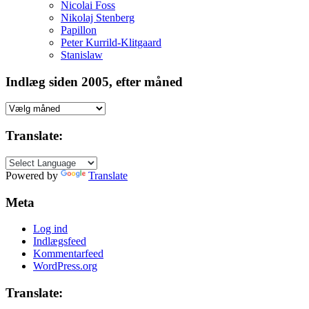
Nicolai Foss
Nikolaj Stenberg
Papillon
Peter Kurrild-Klitgaard
Stanislaw
Indlæg siden 2005, efter måned
Indlæg
siden
2005,
Translate:
efter
måned
Powered by
Translate
Meta
Log ind
Indlægsfeed
Kommentarfeed
WordPress.org
Translate: