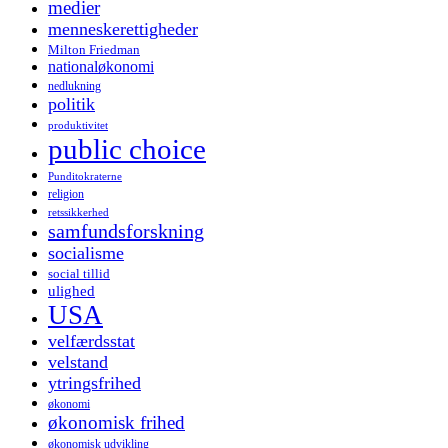
medier
menneskerettigheder
Milton Friedman
nationaløkonomi
nedlukning
politik
produktivitet
public choice
Punditokraterne
religion
retssikkerhed
samfundsforskning
socialisme
social tillid
ulighed
USA
velfærdsstat
velstand
ytringsfrihed
økonomi
økonomisk frihed
økonomisk udvikling