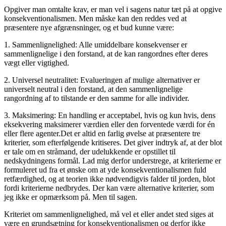
Opgiver man omtalte krav, er man vel i sagens natur tæt på at opgive
konsekventionalismen. Men måske kan den reddes ved at
præsentere nye afgrænsninger, og et bud kunne være:
1. Sammenlignelighed: Alle umiddelbare konsekvenser er
sammenlignelige i den forstand, at de kan rangordnes efter deres
vægt eller vigtighed.
2. Universel neutralitet: Evalueringen af mulige alternativer er
universelt neutral i den forstand, at den sammenlignelige
rangordning af to tilstande er den samme for alle individer.
3. Maksimering: En handling er acceptabel, hvis og kun hvis, dens
eksekvering maksimerer værdien eller den forventede værdi for én
eller flere agenter.Det er altid en farlig øvelse at præsentere tre
kriterier, som efterfølgende kritiseres. Det giver indtryk af, at der blot
er tale om en stråmand, der udelukkende er opstillet til
nedskydningens formål. Lad mig derfor understrege, at kriterierne er
formuleret ud fra et ønske om at yde konsekventionalismen fuld
retfærdighed, og at teorien ikke nødvendigvis falder til jorden, blot
fordi kriterierne nedbrydes. Der kan være alternative kriterier, som
jeg ikke er opmærksom på. Men til sagen.
Kriteriet om sammenlignelighed, må vel et eller andet sted siges at
være en grundsætning for konsekventionalismen og derfor ikke