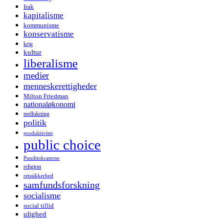
Irak
kapitalisme
kommunisme
konservatisme
krig
kultur
liberalisme
medier
menneskerettigheder
Milton Friedman
nationaløkonomi
nedlukning
politik
produktivitet
public choice
Punditokraterne
religion
retssikkerhed
samfundsforskning
socialisme
social tillid
ulighed