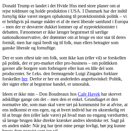
Donald Trump er landet i det Hvide Hus med store planer om at
rejse toldmure og holde produktion i USA. I Danmark har der indtil
fornylig ikke været megen opbakning til protektionistisk politik – vi
er heldigvis på mange måder et af de mest liberale samfund i Europa
– men der er desværre dukket lommer op af nyprotektionister i
debatten. Fænomenet er ikke længer begrænset til særlige
nationalkonservative, der drømmer om at bruge en stor stat til deres
formål, men har også bredt sig til folk, man ellers betragter som
ganske liberale og fornuftige.
Der er som oftest tale om folk, som ikke kan (eller vil) se forskellen
på politik, der er pro-market eller pro-business – om politikken
gavner alle borgere som forbrugere eller kun en lille del som
producenter. Se f.eks. den fremragende Luigi Zingales forklare
forskellen
her
. Derfor er her en anderledes angrebsvinkel: Politik,
der sigter efter at begrænse handel, er umoralsk.
Ideen er ikke min – Don Boudreaux hos
Cafe Hayek
har skrevet
adskillige gange om det – men den er enkel. Grundlaget er den
normative ide, som man skal være tæt på kommunist for at afvise, at
ens indkomst er ens egen, og at hvert individ har en ukrænkelig ret
til at bruge den (eller lade være) på hvad man nu engang værdsætter,
så længe brugen ikke direkte krænker andres identiske ret. Sagt på
en anden måde: Når jeg har tjent mine penge lovligt, bør jeg kunne
bruge dem præcist som jeg vil.