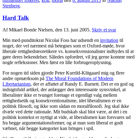
humanitær folkeret
,
krig
,
moral
den
6. august 2013
af
Nikolaj
Stenberg
.
Hard Talk
Af Mikael Bonde Nielsen, den 13. juni 2005.
Skriv et svar
Min med-punditokrat Nicolai Foss har udsendt en
invitation
til
noget, der vel nærmest må betegnes som et Oxford-møde, hvor
liberale rettighedsteoretikere vs. konsekvensionalister indbydes til at
gøre deres bekendelser. Således opfordret, vil jeg gerne komme med
nogle refleksioner. Men først en lille forbrugeroplysning.
For nogen tid siden gjorde Peter Kurrild-Klitgaard mig og flere
andre opmærksom på
The Moral Foundations of Modern
Libertarianism
, der er affattet af Randy E. Barnett. Det er en god og
indsigtsfuld artikel, der anlægger den interessante synsvinkel, at
liberalister ikke er tvunget foretage et egentligt valg mellem
rettighedsetik og konsekventionalisme, idet liberalismen er en
politisk filosofi, og ikke som sådan en moralfilosofi. Jeg skal ikke
dvæle ved dette rationale. Mit budskab skal blot være, at det i en
politisk kontekst er nyttigt at vide, at liberalismen kan forsvares ud
fra begge argumentationsformer, og at man som liberal er godt
væbnet, når begge kategorier kan bringes i spil.