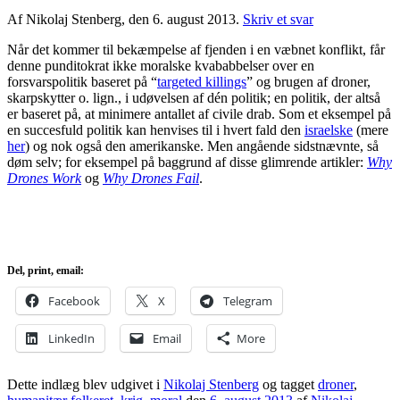
Af Nikolaj Stenberg, den 6. august 2013.
Skriv et svar
Når det kommer til bekæmpelse af fjenden i en væbnet konflikt, får
denne punditokrat ikke moralske kvababbelser over en
forsvarspolitik baseret på “
targeted killings
” og brugen af droner,
skarpskytter o. lign., i udøvelsen af dén politik; en politik, der altså
er baseret på, at minimere antallet af civile drab. Som et eksempel på
en succesfuld politik kan henvises til i hvert fald den
israelske
(mere
her
) og nok også den amerikanske. Men angående sidstnævnte, så
døm selv; for eksempel på baggrund af disse glimrende artikler:
Why
Drones Work
og
Why Drones Fail
.
Del, print, email:
Facebook
X
Telegram
LinkedIn
Email
More
Dette indlæg blev udgivet i
Nikolaj Stenberg
og tagget
droner
,