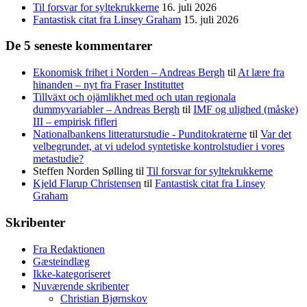
Til forsvar for syltekrukkerne
16. juli 2026
Fantastisk citat fra Linsey Graham
15. juli 2026
De 5 seneste kommentarer
Ekonomisk frihet i Norden – Andreas Bergh
til
At lære fra
hinanden – nyt fra Fraser Instituttet
Tillväxt och ojämlikhet med och utan regionala
dummyvariabler – Andreas Bergh
til
IMF og ulighed (måske)
III – empirisk fifleri
Nationalbankens litteraturstudie - Punditokraterne
til
Var det
velbegrundet, at vi udelod syntetiske kontrolstudier i vores
metastudie?
Steffen Norden Sølling
til
Til forsvar for syltekrukkerne
Kjeld Flarup Christensen
til
Fantastisk citat fra Linsey
Graham
Skribenter
Fra Redaktionen
Gæsteindlæg
Ikke-kategoriseret
Nuværende skribenter
Christian Bjørnskov