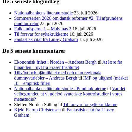
De 5 seneste blogindlæg
Nationalbankens litteraturstudie
23. juli 2026
Sommerserien 2026 om dansk reformer #2: Til afgrundens
rand tur-retur
22. juli 2026
Falklandsøerne 1 – Malvinas 2
16. juli 2026
Til forsvar for syltekrukkerne
16. juli 2026
Fantastisk citat fra Linsey Graham
15. juli 2026
De 5 seneste kommentarer
Ekonomisk frihet i Norden – Andreas Bergh
til
At lære fra
hinanden – nyt fra Fraser Instituttet
Tillväxt och ojämlikhet med och utan regionala
dummyvariabler – Andreas Bergh
til
IMF og ulighed (måske)
III – empirisk fifleri
Nationalbankens litteraturstudie - Punditokraterne
til
Var det
velbegrundet, at vi udelod syntetiske kontrolstudier i vores
metastudie?
Steffen Norden Sølling
til
Til forsvar for syltekrukkerne
Kjeld Flarup Christensen
til
Fantastisk citat fra Linsey
Graham