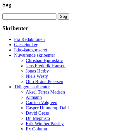
Søg
Søg
efter:
Skribenter
Fra Redaktionen
Gæsteindlæg
Ikke-kategoriseret
Nuværende skribenter
Christian Bjørnskov
Jens Frederik Hansen
Jonas Herby
Niels Westy
Otto Brøns-Petersen
Tidligere skribenter
Aksel Tarras Madsen
Altmann
Carsten Valgreen
Casper Hunnerup Dahl
David Gress
Dr. Mephisto
Erik Winther Paisley
Ex Column