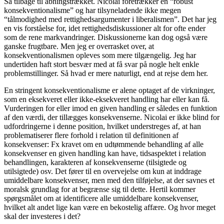
Så tilbage til åbningstrækket. Nicolai foretrækker en “robust
konsekventionalisme” og har tilsyneladende ikke megen
“tålmodighed med rettighedsargumenter i liberalismen”. Det har jeg
en vis forståelse for, idet rettighedsdiskussioner alt for ofte ender
som de rene markvandringer. Diskussionerne kan dog også være
ganske frugtbare. Men jeg er overrasket over, at
konsekventionalismen opleves som mere tilgængelig. Jeg har
undertiden haft stort besvær med at få svar på nogle helt enkle
problemstillinger. Så hvad er mere naturligt, end at rejse dem her.
En stringent konsekventionalisme er alene optaget af de virkninger,
som en eksekveret eller ikke-eksekveret handling har eller kan få.
Vurderingen for eller imod en given handling er således en funktion
af den værdi, der tillægges konsekvenserne. Nicolai er ikke blind for
udfordringerne i denne position, hvilket understreges af, at han
problematiserer flere forhold i relation til definitionen af
konsekvenser: Fx kravet om en udtømmende behandling af alle
konsekvenser en given handling kan have, tidsaspektet i relation
behandlingen, karakteren af konsekvenserne (tilsigtede og
utilsigtede) osv. Det fører til en overvejelse om kun at inddrage
umiddelbare konsekvenser, men med den tilføjelse, at der savnes et
moralsk grundlag for at begrænse sig til dette. Hertil kommer
spørgsmålet om at identificere alle umiddelbare konsekvenser,
hvilket alt andet lige kan være en bekostelig affære. Og hvor meget
skal der investeres i det?