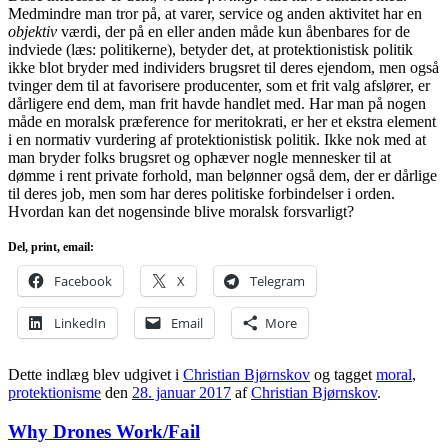
Medmindre man tror på, at varer, service og anden aktivitet har en
objektiv
værdi, der på en eller anden måde kun åbenbares for de
indviede (læs: politikerne), betyder det, at protektionistisk politik
ikke blot bryder med individers brugsret til deres ejendom, men også
tvinger dem til at favorisere producenter, som et frit valg afslører, er
dårligere end dem, man frit havde handlet med. Har man på nogen
måde en moralsk præference for meritokrati, er her et ekstra element
i en normativ vurdering af protektionistisk politik. Ikke nok med at
man bryder folks brugsret og ophæver nogle mennesker til at
dømme i rent private forhold, man belønner også dem, der er dårlige
til deres job, men som har deres politiske forbindelser i orden.
Hvordan kan det nogensinde blive moralsk forsvarligt?
Del, print, email:
Facebook
X
Telegram
LinkedIn
Email
More
Dette indlæg blev udgivet i
Christian Bjørnskov
og tagget
moral
,
protektionisme
den
28. januar 2017
af
Christian Bjørnskov
.
Why Drones Work/Fail