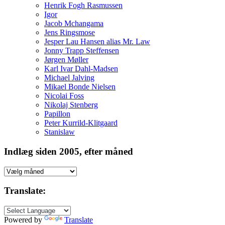
Henrik Fogh Rasmussen
Igor
Jacob Mchangama
Jens Ringsmose
Jesper Lau Hansen alias Mr. Law
Jonny Trapp Steffensen
Jørgen Møller
Karl Ivar Dahl-Madsen
Michael Jalving
Mikael Bonde Nielsen
Nicolai Foss
Nikolaj Stenberg
Papillon
Peter Kurrild-Klitgaard
Stanislaw
Indlæg siden 2005, efter måned
Indlæg
siden
2005,
Translate:
efter
måned
Powered by
Translate