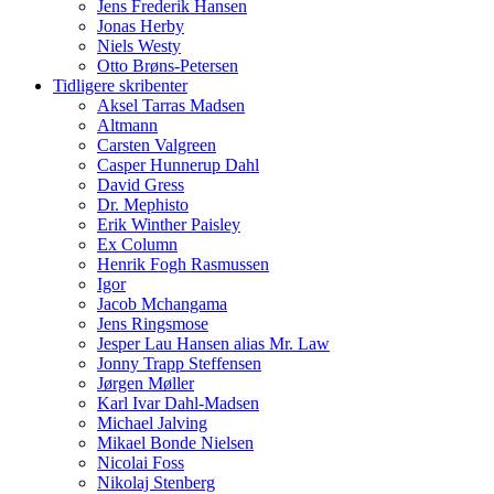
Jens Frederik Hansen
Jonas Herby
Niels Westy
Otto Brøns-Petersen
Tidligere skribenter
Aksel Tarras Madsen
Altmann
Carsten Valgreen
Casper Hunnerup Dahl
David Gress
Dr. Mephisto
Erik Winther Paisley
Ex Column
Henrik Fogh Rasmussen
Igor
Jacob Mchangama
Jens Ringsmose
Jesper Lau Hansen alias Mr. Law
Jonny Trapp Steffensen
Jørgen Møller
Karl Ivar Dahl-Madsen
Michael Jalving
Mikael Bonde Nielsen
Nicolai Foss
Nikolaj Stenberg