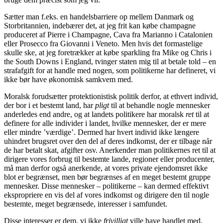
Sætter man f.eks. en handelsbarriere op mellem Danmark og
Storbritannien, indebærer det, at jeg frit kan købe champagne
produceret af Pierre i Champagne, Cava fra Marianno i Catalonien
eller Prosecco fra Giovanni i Veneto. Men hvis det formastelige
skulle ske, at jeg foretrækker at købe sparkling fra Mike og Chris i
the South Downs i England, tvinger staten mig til at betale told – en
strafafgift for at handle med nogen, som politikerne har defineret, vi
ikke bør have økonomisk samkvem med.
Moralsk forudsætter protektionistisk politik derfor, at ethvert individ,
der bor i et bestemt land, har
pligt
til at behandle nogle mennesker
anderledes end andre, og at landets politikere har moralsk
ret
til at
definere for alle individer i landet, hvilke mennesker, der er mere
eller mindre ’værdige’. Dermed har hvert individ ikke længere
uhindret brugsret over den del af deres indkomst, der er tilbage når
de har betalt skat, afgifter osv. Anerkender man politikernes ret til at
dirigere vores forbrug til bestemte lande, regioner eller producenter,
må man derfor også anerkende, at vores private ejendomsret ikke
blot er begrænset, men bør begrænses af en meget bestemt gruppe
mennesker. Disse mennesker – politikerne – kan dermed effektivt
ekspropriere en vis del af vores indkomst og dirigere den til nogle
bestemte, meget begrænsede, interesser i samfundet.
Disse interesser er dem, vi ikke
frivilligt
ville have handlet med.