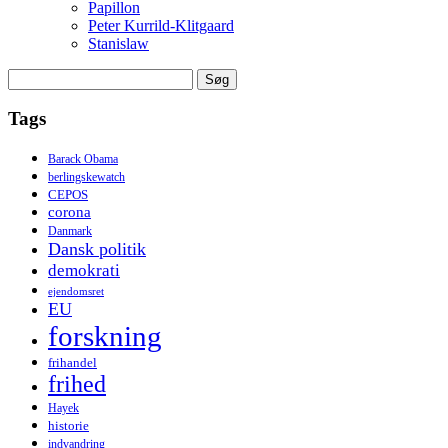
Papillon
Peter Kurrild-Klitgaard
Stanislaw
Søg
efter:
Tags
Barack Obama
berlingskewatch
CEPOS
corona
Danmark
Dansk politik
demokrati
ejendomsret
EU
forskning
frihandel
frihed
Hayek
historie
indvandring