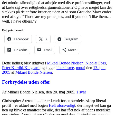
det mindre tålmodighed at arbejde med disse problemstillinger, end
at kaste sig over rettighedsargumentationen? Og hvor meget kan der
slækkes på de anførte kriterier, uden at vi som Groucho Marx ender
med at sige: “Those are my principles, and if you don’t like them…
well, I have others.”?
Del, print, email:
Facebook
X
Telegram
LinkedIn
Email
More
Dette indlæg blev udgivet i
Mikael Bonde Nielsen
,
Nicolai Foss
,
Peter Kurrild-Klitgaard
og tagget
liberalisme
,
moral
den
13. juni
2005
af
Mikael Bonde Nielsen
.
Forbrydelse uden offer
Af Mikael Bonde Nielsen, den 20. maj 2005.
1 svar
Christopher Arzrouni – der er kendt for en særdeles skarp liberal
profil – er aktuel med bogen
Helt uforsvarligt
, der meget vel kan gå
hen og blive et manifest for alle, der har fået nok af tidens moralske
oprustning. Arzrouni gør således op med den allestedsnærværende