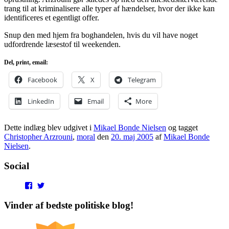
trang til at kriminalisere alle typer af hændelser, hvor der ikke kan
identificeres et egentligt offer.
Snup den med hjem fra boghandelen, hvis du vil have noget
udfordrende læsestof til weekenden.
Del, print, email:
Facebook
X
Telegram
LinkedIn
Email
More
Dette indlæg blev udgivet i
Mikael Bonde Nielsen
og tagget
Christopher Arzrouni
,
moral
den
20. maj 2005
af
Mikael Bonde
Nielsen
.
Social
View
View
punditokraterne’s
punditokraterne’s
profile
profile
Vinder af bedste politiske blog!
on
on
Facebook
Twitter