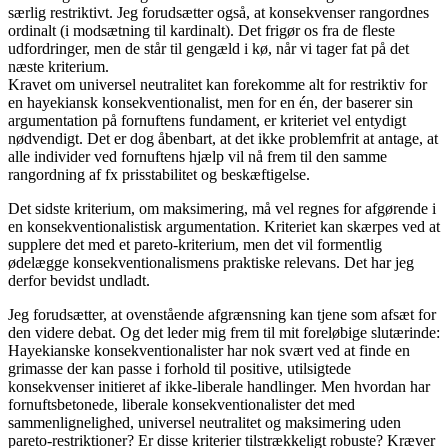
særlig restriktivt. Jeg forudsætter også, at konsekvenser rangordnes
ordinalt (i modsætning til kardinalt). Det frigør os fra de fleste
udfordringer, men de står til gengæld i kø, når vi tager fat på det
næste kriterium.
Kravet om universel neutralitet kan forekomme alt for restriktiv for
en hayekiansk konsekventionalist, men for en én, der baserer sin
argumentation på fornuftens fundament, er kriteriet vel entydigt
nødvendigt. Det er dog åbenbart, at det ikke problemfrit at antage, at
alle individer ved fornuftens hjælp vil nå frem til den samme
rangordning af fx prisstabilitet og beskæftigelse.
Det sidste kriterium, om maksimering, må vel regnes for afgørende i
en konsekventionalistisk argumentation. Kriteriet kan skærpes ved at
supplere det med et pareto-kriterium, men det vil formentlig
ødelægge konsekventionalismens praktiske relevans. Det har jeg
derfor bevidst undladt.
Jeg forudsætter, at ovenstående afgrænsning kan tjene som afsæt for
den videre debat. Og det leder mig frem til mit foreløbige slutærinde:
Hayekianske konsekventionalister har nok svært ved at finde en
grimasse der kan passe i forhold til positive, utilsigtede
konsekvenser initieret af ikke-liberale handlinger. Men hvordan har
fornuftsbetonede, liberale konsekventionalister det med
sammenlignelighed, universel neutralitet og maksimering uden
pareto-restriktioner? Er disse kriterier tilstrækkeligt robuste? Kræver