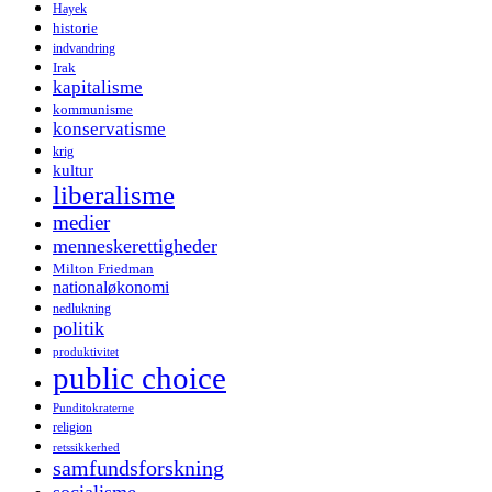
Hayek
historie
indvandring
Irak
kapitalisme
kommunisme
konservatisme
krig
kultur
liberalisme
medier
menneskerettigheder
Milton Friedman
nationaløkonomi
nedlukning
politik
produktivitet
public choice
Punditokraterne
religion
retssikkerhed
samfundsforskning
socialisme