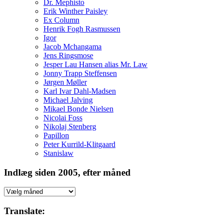
Dr. Mephisto
Erik Winther Paisley
Ex Column
Henrik Fogh Rasmussen
Igor
Jacob Mchangama
Jens Ringsmose
Jesper Lau Hansen alias Mr. Law
Jonny Trapp Steffensen
Jørgen Møller
Karl Ivar Dahl-Madsen
Michael Jalving
Mikael Bonde Nielsen
Nicolai Foss
Nikolaj Stenberg
Papillon
Peter Kurrild-Klitgaard
Stanislaw
Indlæg siden 2005, efter måned
Indlæg
siden
2005,
Translate:
efter