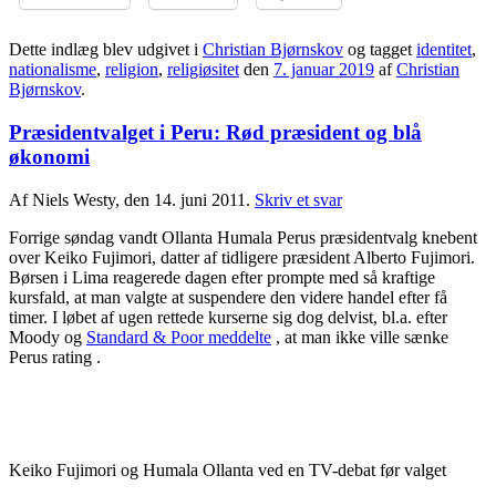
Dette indlæg blev udgivet i
Christian Bjørnskov
og tagget
identitet
,
nationalisme
,
religion
,
religiøsitet
den
7. januar 2019
af
Christian
Bjørnskov
.
Præsidentvalget i Peru: Rød præsident og blå
økonomi
Af Niels Westy, den 14. juni 2011.
Skriv et svar
Forrige søndag vandt Ollanta Humala Perus præsidentvalg knebent
over Keiko Fujimori, datter af tidligere præsident Alberto Fujimori.
Børsen i Lima reagerede dagen efter prompte med så kraftige
kursfald, at man valgte at suspendere den videre handel efter få
timer. I løbet af ugen rettede kurserne sig dog delvist, bl.a. efter
Moody og
Standard & Poor meddelte
, at man ikke ville sænke
Perus rating .
Keiko Fujimori og Humala Ollanta ved en TV-debat før valget