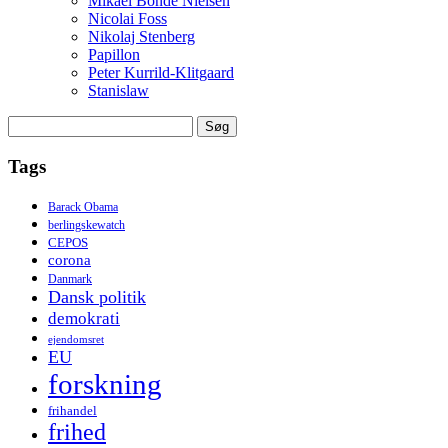
Mikael Bonde Nielsen
Nicolai Foss
Nikolaj Stenberg
Papillon
Peter Kurrild-Klitgaard
Stanislaw
Søg
efter:
Tags
Barack Obama
berlingskewatch
CEPOS
corona
Danmark
Dansk politik
demokrati
ejendomsret
EU
forskning
frihandel
frihed