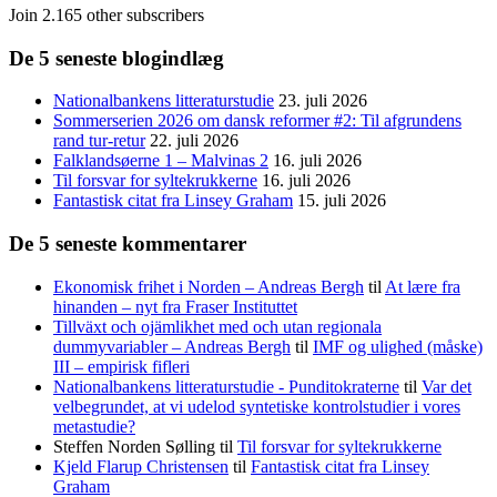
Join 2.165 other subscribers
De 5 seneste blogindlæg
Nationalbankens litteraturstudie
23. juli 2026
Sommerserien 2026 om dansk reformer #2: Til afgrundens
rand tur-retur
22. juli 2026
Falklandsøerne 1 – Malvinas 2
16. juli 2026
Til forsvar for syltekrukkerne
16. juli 2026
Fantastisk citat fra Linsey Graham
15. juli 2026
De 5 seneste kommentarer
Ekonomisk frihet i Norden – Andreas Bergh
til
At lære fra
hinanden – nyt fra Fraser Instituttet
Tillväxt och ojämlikhet med och utan regionala
dummyvariabler – Andreas Bergh
til
IMF og ulighed (måske)
III – empirisk fifleri
Nationalbankens litteraturstudie - Punditokraterne
til
Var det
velbegrundet, at vi udelod syntetiske kontrolstudier i vores
metastudie?
Steffen Norden Sølling
til
Til forsvar for syltekrukkerne
Kjeld Flarup Christensen
til
Fantastisk citat fra Linsey
Graham