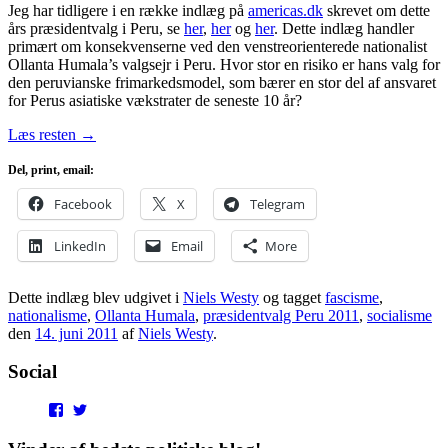
Jeg har tidligere i en række indlæg på
americas.dk
skrevet om dette
års præsidentvalg i Peru, se
her
,
her
og
her
. Dette indlæg handler
primært om konsekvenserne ved den venstreorienterede nationalist
Ollanta Humala’s valgsejr i Peru. Hvor stor en risiko er hans valg for
den peruvianske frimarkedsmodel, som bærer en stor del af ansvaret
for Perus asiatiske vækstrater de seneste 10 år?
Læs resten
→
Del, print, email:
Facebook
X
Telegram
LinkedIn
Email
More
Dette indlæg blev udgivet i
Niels Westy
og tagget
fascisme
,
nationalisme
,
Ollanta Humala
,
præsidentvalg Peru 2011
,
socialisme
den
14. juni 2011
af
Niels Westy
.
Social
View
View
punditokraterne’s
punditokraterne’s
profile
profile