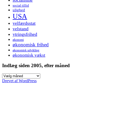
social tillid
ulighed
USA
velfærdsstat
velstand
ytringsfrihed
økonomi
økonomisk frihed
økonomisk udvikling
økonomisk vækst
Indlæg siden 2005, efter måned
Indlæg
siden
Drevet af WordPress
2005,
efter
måned