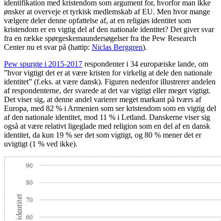
identifikation med kristendom som argument for, hvorfor man ikke
ønsker at overveje et tyrkisk medlemskab af EU. Men hvor mange
vælgere deler denne opfattelse af, at en religiøs identitet som
kristendom er en vigtig del af den nationale identitet? Det giver svar
fra en række spørgeskemaundersøgelser fra the Pew Research
Center nu et svar på (hattip:
Niclas Berggren
).
Pew spurgte i 2015-2017
respondenter i 34 europæiske lande, om
”hvor vigtigt det er at være kristen for virkelig at dele den nationale
identitet” (f.eks. at være dansk). Figuren nedenfor illustrerer andelen
af respondenterne, der svarede at det var vigtigt eller meget vigtigt.
Det viser sig, at denne andel varierer meget markant på tværs af
Europa, med 82 % i Armenien som ser kristendom som en vigtig del
af den nationale identitet, mod 11 % i Letland. Danskerne viser sig
også at være relativt ligeglade med religion som en del af en dansk
identitet, da kun 19 % ser det som vigtigt, og 80 % mener det er
uvigtigt (1 % ved ikke).