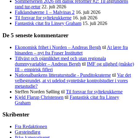
Sommerserien 2026 om dansk reformer #2: Til afgrundens
rand tur-retur
22. juli 2026
Falklandsøerne 1 – Malvinas 2
16. juli 2026
Til forsvar for syltekrukkerne
16. juli 2026
Fantastisk citat fra Linsey Graham
15. juli 2026
De 5 seneste kommentarer
Ekonomisk frihet i Norden – Andreas Bergh
til
At lære fra
hinanden – nyt fra Fraser Instituttet
Tillväxt och ojämlikhet med och utan regionala
dummyvariabler – Andreas Bergh
til
IMF og ulighed (måske)
III – empirisk fifleri
Nationalbankens litteraturstudie - Punditokraterne
til
Var det
velbegrundet, at vi udelod syntetiske kontrolstudier i vores
metastudie?
Steffen Norden Sølling
til
Til forsvar for syltekrukkerne
Kjeld Flarup Christensen
til
Fantastisk citat fra Linsey
Graham
Skribenter
Fra Redaktionen
Gæsteindlæg
Ikke-kategoriseret