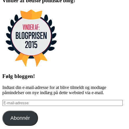
Vinder af bedste politiske blog!
on
on
Facebook
Twitter
Følg bloggen!
Indtast din e-mail-adresse for at blive tilmeldt og modtage
påmindelser om nye indlæg på dette websted via e-mail.
E-
mail-
adresse
Abonnér