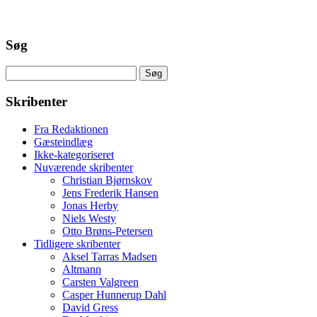
Søg
Søg
efter:
Skribenter
Fra Redaktionen
Gæsteindlæg
Ikke-kategoriseret
Nuværende skribenter
Christian Bjørnskov
Jens Frederik Hansen
Jonas Herby
Niels Westy
Otto Brøns-Petersen
Tidligere skribenter
Aksel Tarras Madsen
Altmann
Carsten Valgreen
Casper Hunnerup Dahl
David Gress