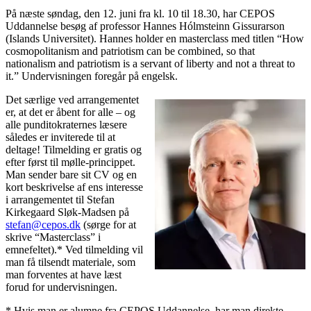
På næste søndag, den 12. juni fra kl. 10 til 18.30, har CEPOS
Uddannelse besøg af professor Hannes Hólmsteinn Gissurarson
(Islands Universitet). Hannes holder en masterclass med titlen “How
cosmopolitanism and patriotism can be combined, so that
nationalism and patriotism is a servant of liberty and not a threat to
it.” Undervisningen foregår på engelsk.
Det særlige ved arrangementet
er, at det er åbent for alle – og
alle punditokraternes læsere
således er inviterede til at
deltage! Tilmelding er gratis og
efter først til mølle-princippet.
Man sender bare sit CV og en
kort beskrivelse af ens interesse
i arrangementet til Stefan
Kirkegaard Sløk-Madsen på
stefan@cepos.dk
(sørge for at
skrive “Masterclass” i
emnefeltet).* Ved tilmelding vil
man få tilsendt materiale, som
man forventes at have læst
forud for undervisningen.
* Hvis man er alumne fra CEPOS Uddannelse, har man direkte