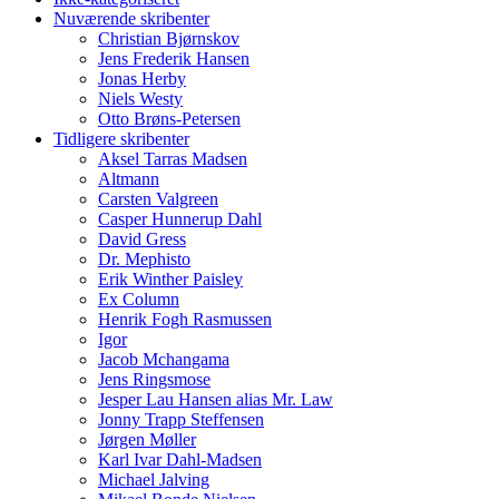
Nuværende skribenter
Christian Bjørnskov
Jens Frederik Hansen
Jonas Herby
Niels Westy
Otto Brøns-Petersen
Tidligere skribenter
Aksel Tarras Madsen
Altmann
Carsten Valgreen
Casper Hunnerup Dahl
David Gress
Dr. Mephisto
Erik Winther Paisley
Ex Column
Henrik Fogh Rasmussen
Igor
Jacob Mchangama
Jens Ringsmose
Jesper Lau Hansen alias Mr. Law
Jonny Trapp Steffensen
Jørgen Møller
Karl Ivar Dahl-Madsen
Michael Jalving