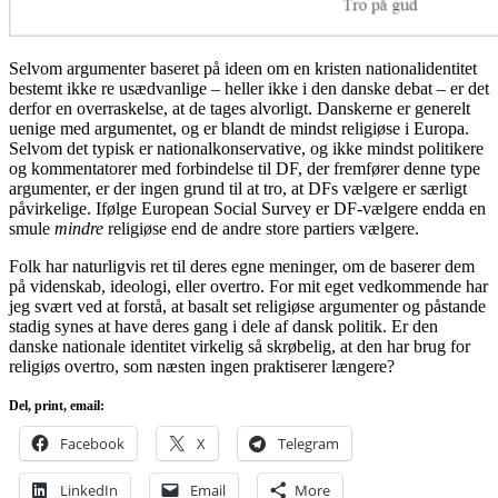
Selvom argumenter baseret på ideen om en kristen nationalidentitet
bestemt ikke re usædvanlige – heller ikke i den danske debat – er det
derfor en overraskelse, at de tages alvorligt. Danskerne er generelt
uenige med argumentet, og er blandt de mindst religiøse i Europa.
Selvom det typisk er nationalkonservative, og ikke mindst politikere
og kommentatorer med forbindelse til DF, der fremfører denne type
argumenter, er der ingen grund til at tro, at DFs vælgere er særligt
påvirkelige. Ifølge European Social Survey er DF-vælgere endda en
smule
mindre
religiøse end de andre store partiers vælgere.
Folk har naturligvis ret til deres egne meninger, om de baserer dem
på videnskab, ideologi, eller overtro. For mit eget vedkommende har
jeg svært ved at forstå, at basalt set religiøse argumenter og påstande
stadig synes at have deres gang i dele af dansk politik. Er den
danske nationale identitet virkelig så skrøbelig, at den har brug for
religiøs overtro, som næsten ingen praktiserer længere?
Del, print, email:
Facebook
X
Telegram
LinkedIn
Email
More