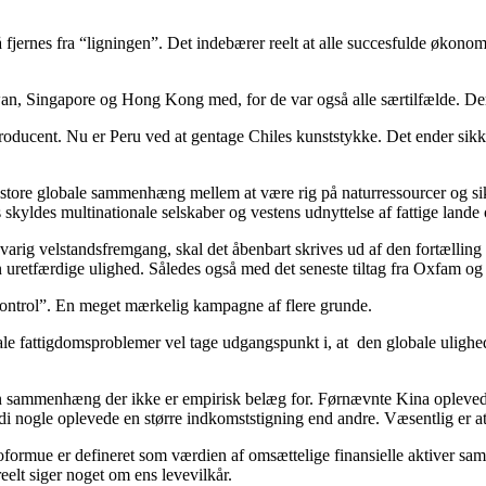
fjernes fra “ligningen”. Det indebærer reelt at alle succesfulde økonomi
an, Singapore og Hong Kong med, for de var også alle særtilfælde. Dere
roducent. Nu er Peru ved at gentage Chiles kunststykke. Det ender sik
 store globale sammenhæng mellem at være rig på naturressourcer og sikr
 skyldes multinationale selskaber og vestens udnyttelse af fattige lande 
kre varig velstandsfremgang, skal det åbenbart skrives ud af den fortællin
 uretfærdige ulighed. Således også med det seneste tiltag fra Oxfam og 
control”. En meget mærkelig kampagne af flere grunde.
le fattigdomsproblemer vel tage udgangspunkt i, at den globale ulighed, h
En sammenhæng der ikke er empirisk belæg for. Førnævnte Kina opleved
 nogle oplevede en større indkomststigning end andre. Væsentlig er at a
formue er defineret som værdien af omsættelige finansielle aktiver samt
eelt siger noget om ens levevilkår.