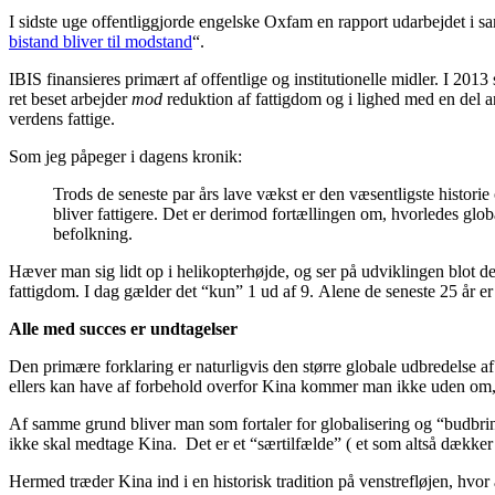
I sidste uge offentliggjorde engelske Oxfam en rapport udarbejdet i
bistand bliver til modstand
“.
IBIS finansieres primært af offentlige og institutionelle midler. I 2
ret beset arbejder
mod
reduktion af fattigdom og i lighed med en del an
verdens fattige.
Som jeg påpeger i dagens kronik:
Trods de seneste par års lave vækst er den væsentligste histori
bliver fattigere. Det er derimod fortællingen om, hvorledes globa
befolkning.
Hæver man sig lidt op i helikopterhøjde, og ser på udviklingen blot de
fattigdom. I dag gælder det “kun” 1 ud af 9. Alene de seneste 25 år er
Alle med succes er undtagelser
Den primære forklaring er naturligvis den større globale udbredelse a
ellers kan have af forbehold overfor Kina kommer man ikke uden om, at
Af samme grund bliver man som fortaler for globalisering og “budbri
ikke skal medtage Kina. Det er et “særtilfælde” ( et som altså dækker 
Hermed træder Kina ind i en historisk tradition på venstrefløjen, hvor 