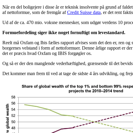
Når en del boligejere i disse år er teknisk insolvente på grund af faldet
af nettoformue, som de fremgår af
Credit Suisse data
, er det rent fakti
Ud af de ca. 470 mio. voksne mennesker, som udgør verdens 10 procen
Formuefordeling siger ikke noget fornuftigt om levestandard.
Reelt må Oxfam og Ibis fælles rapport afvises som det den er, ren og
borgernes velstand i form af nettoformuer. Denne årlige rapport er de
det er præcis hvad Oxfam og IBIS forgøgler os.
Og så er der den manglende vederhæftighed, grænsende til det bevid
Det kommer man frem til ved at tage de sidste 4 års udvikling, og frejd