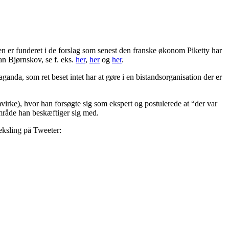
n er funderet i de forslag som senest den franske økonom Piketty har
ian Bjørnskov, se f. eks.
her
,
her
og
her
.
ganda, som ret beset intet har at gøre i en bistandsorganisation der er
virke), hvor han forsøgte sig som ekspert og postulerede at “der var
område han beskæftiger sig med.
eksling på Tweeter: