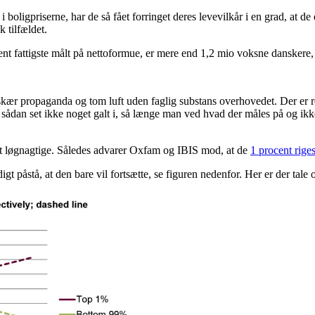
 i boligpriserne, har de så fået forringet deres levevilkår i en grad, at 
sk tilfældet.
t fattigste målt på nettoformue, er mere end 1,2 mio voksne danskere,
 skær propaganda og tom luft uden faglig substans overhovedet. Der er r
r sådan set ikke noget galt i, så længe man ved hvad der måles på og ik
st løgnagtige. Således advarer Oxfam og IBIS mod, at de
1 procent rige
igt påstå, at den bare vil fortsætte, se figuren nedenfor. Her er der tal