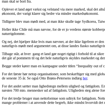
man skal se bort fra.
Oplever et land øget vækst og velstand via mere marked, skal det altså 
økonomi, der varigt klarer sig bedre via mindre markedsøkonomi.
Tidligere blev man mødt med, at man ikke skulle tage Sydkorea, Taiw
Heller ikke Chile må man nævne, for de er jo verdens største kobberp
naturrigdomme.
Og nej, det hjælper ikke hvis man nævner, at der ikke ligefrem er den
naturligvis mødt med argumentet om, at disse landes fiasko naturligvis
Tilbage står, at hver gang et land gør noget rigtigt i forhold til at si
det går af pommern til og det hele naturligvis skyldes markedet og den
Begge steder kører man en kampagne under titlen “Inequality out of 
For det første bør netop organisationer, som beskæftiger sig med globa
de seneste 35 år. Se også Otto Brøns-Petersens indlæg
her
.
For det andet sætter man lighedstegn mellem ulighed og fattigdom. 
næsten 700 mio. mennesker ud af fattigdom. Uligheden steg alene fordi
For det tredje bruger man nettoformue som udtryk for fattigdom. Netto
mange problemer i at anvende dette begreb, ikke mindst hvorvidt det r