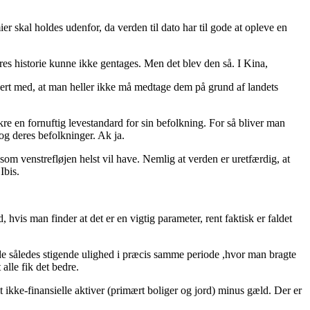
er skal holdes udenfor, da verden til dato har til gode at opleve en
s historie kunne ikke gentages. Men det blev den så. I Kina,
kert med, at man heller ikke må medtage dem på grund af landets
e en fornuftig levestandard for sin befolkning. For så bliver man
og deres befolkninger. Ak ja.
g som venstrefløjen helst vil have. Nemlig at verden er uretfærdig, at
Ibis.
vis man finder at det er en vigtig parameter, rent faktisk er faldet
e således stigende ulighed i præcis samme periode ,hvor man bragte
lle fik det bedre.
 ikke-finansielle aktiver (primært boliger og jord) minus gæld. Der er