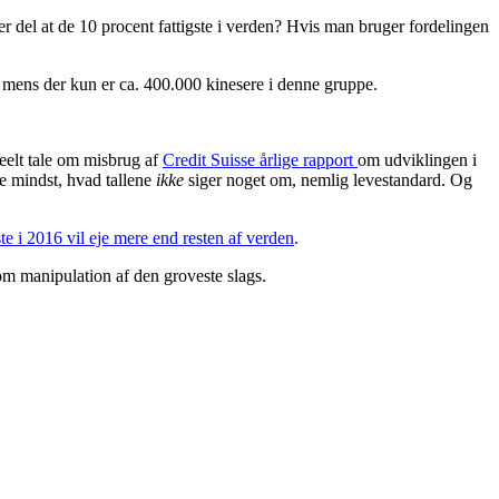
de er del at de 10 procent fattigste i verden? Hvis man bruger fordelingen
 mens der kun er ca. 400.000 kinesere i denne gruppe.
eelt tale om misbrug af
Credit Suisse årlige rapport
om udviklingen i
ke mindst, hvad tallene
ikke
siger noget om, nemlig levestandard. Og
ste i 2016 vil eje mere end resten af verden
.
e om manipulation af den groveste slags.