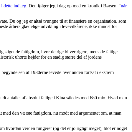
 i dette indlæg
. Den følger jeg i dag op med en kronik i Børsen, “
når
vate. Du og jeg er altså tvungne til at finansiere en organisation, som
ste årtiers glædelige udvikling i levevilkårene, ikke mindst for
 stigende fattigdom, hvor de rige bliver rigere, mens de fattige
storisk uhørte højder for en stadig større del af jordens
 i begyndelsen af 1980erne levede hver anden fortsat i ekstrem
ldt antallet af absolut fattige i Kina således med 680 mio. Hvad man
bugt med den værste fattigdom, nu mødt med argumentet om, at man
om hvordan verden fungerer (og det er jo rigtigt meget), blot er noget