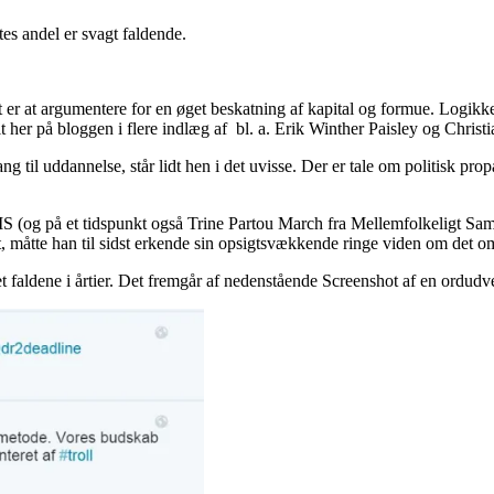
es andel er svagt faldende.
 er at argumentere for en øget beskatning af kapital og formue. Logikke
alt her på bloggen i flere indlæg af bl. a. Erik Winther Paisley og Christ
 til uddannelse, står lidt hen i det uvisse. Der er tale om politisk propa
BIS (og på et tidspunkt også Trine Partou March fra Mellemfolkeligt Sam
t, måtte han til sidst erkende sin opsigtsvækkende ringe viden om det 
t faldene i årtier. Det fremgår af nedenstående Screenshot af en ordudv