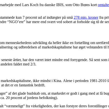
 samarbejde med Lars Koch fra danske IBIS, som Otto Brøns kort
omtalte
013 stammede kun 7 procent ud af indtægter på små
278 mio. kroner
fra pri
dre “NGO’ere” har mere end svært ved sobert at forholde sig til de sene
e om menneskehedens udvikling da heller ikke en fortælling om uretfærdig
lisering og udbredelsen af markedskapitalisme har øget velstanden til hi
 seneste årtier, har den været intet mindre end forrygende. Så sent som
 andelen faldet med 2/3.
f markedskapitalisme, ikke mindst i Kina. Alene i perioden 1981-2010 fa
 det er en fantastisk bedrift.
nger” af det glade budskab om, at markedet er godt i gang med at få 
ca. 20 procent af jordens befolkning).
alt “væmmeligt” fra virkeligheden, der kan forstyre deres forestillinger 