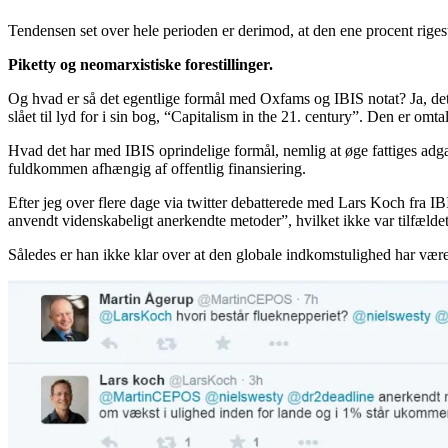
Tendensen set over hele perioden er derimod, at den ene procent rigest
Piketty og neomarxistiske forestillinger.
Og hvad er så det egentlige formål med Oxfams og IBIS notat? Ja, det
slået til lyd for i sin bog, “Capitalism in the 21. century”. Den er omt
Hvad det har med IBIS oprindelige formål, nemlig at øge fattiges adgang
fuldkommen afhængig af offentlig finansiering.
Efter jeg over flere dage via twitter debatterede med Lars Koch fra I
anvendt videnskabeligt anerkendte metoder”, hvilket ikke var tilfælde
Således er han ikke klar over at den globale indkomstulighed har være