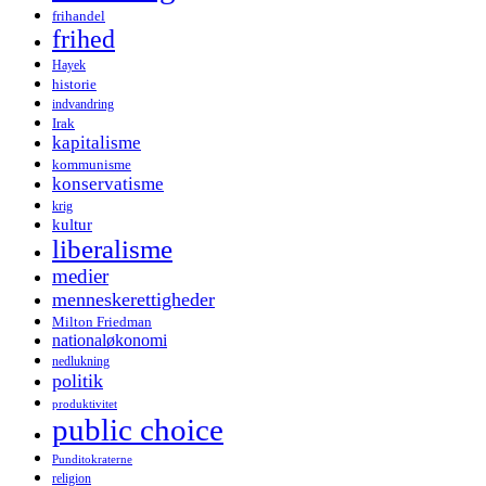
frihandel
frihed
Hayek
historie
indvandring
Irak
kapitalisme
kommunisme
konservatisme
krig
kultur
liberalisme
medier
menneskerettigheder
Milton Friedman
nationaløkonomi
nedlukning
politik
produktivitet
public choice
Punditokraterne
religion