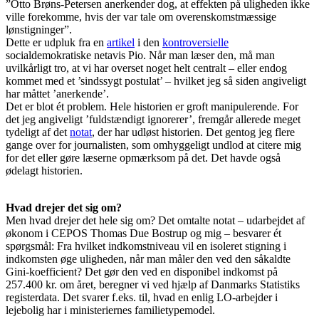
”Otto Brøns-Petersen anerkender dog, at effekten på uligheden ikke
ville forekomme, hvis der var tale om overenskomstmæssige
lønstigninger”.
Dette er udpluk fra en
artikel
i den
kontroversielle
socialdemokratiske netavis Pio. Når man læser den, må man
uvilkårligt tro, at vi har overset noget helt centralt – eller endog
kommet med et ’sindssygt postulat’ – hvilket jeg så siden angiveligt
har måttet ’anerkende’.
Det er blot ét problem. Hele historien er groft manipulerende. For
det jeg angiveligt ’fuldstændigt ignorerer’, fremgår allerede meget
tydeligt af det
notat
, der har udløst historien. Det gentog jeg flere
gange over for journalisten, som omhyggeligt undlod at citere mig
for det eller gøre læserne opmærksom på det. Det havde også
ødelagt historien.
Hvad drejer det sig om?
Men hvad drejer det hele sig om? Det omtalte notat – udarbejdet af
økonom i CEPOS Thomas Due Bostrup og mig – besvarer ét
spørgsmål: Fra hvilket indkomstniveau vil en isoleret stigning i
indkomsten øge uligheden, når man måler den ved den såkaldte
Gini-koefficient? Det gør den ved en disponibel indkomst på
257.400 kr. om året, beregner vi ved hjælp af Danmarks Statistiks
registerdata. Det svarer f.eks. til, hvad en enlig LO-arbejder i
lejebolig har i ministeriernes familietypemodel.