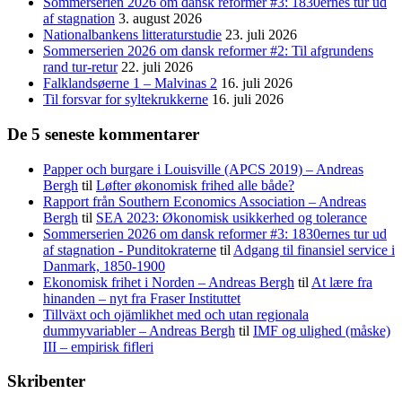
Sommerserien 2026 om dansk reformer #3: 1830ernes tur ud
af stagnation
3. august 2026
Nationalbankens litteraturstudie
23. juli 2026
Sommerserien 2026 om dansk reformer #2: Til afgrundens
rand tur-retur
22. juli 2026
Falklandsøerne 1 – Malvinas 2
16. juli 2026
Til forsvar for syltekrukkerne
16. juli 2026
De 5 seneste kommentarer
Papper och burgare i Louisville (APCS 2019) – Andreas
Bergh
til
Løfter økonomisk frihed alle både?
Rapport från Southern Economics Association – Andreas
Bergh
til
SEA 2023: Økonomisk usikkerhed og tolerance
Sommerserien 2026 om dansk reformer #3: 1830ernes tur ud
af stagnation - Punditokraterne
til
Adgang til finansiel service i
Danmark, 1850-1900
Ekonomisk frihet i Norden – Andreas Bergh
til
At lære fra
hinanden – nyt fra Fraser Instituttet
Tillväxt och ojämlikhet med och utan regionala
dummyvariabler – Andreas Bergh
til
IMF og ulighed (måske)
III – empirisk fifleri
Skribenter