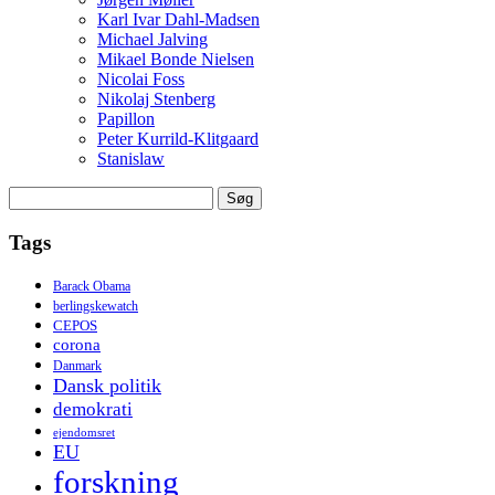
Karl Ivar Dahl-Madsen
Michael Jalving
Mikael Bonde Nielsen
Nicolai Foss
Nikolaj Stenberg
Papillon
Peter Kurrild-Klitgaard
Stanislaw
Søg
efter:
Tags
Barack Obama
berlingskewatch
CEPOS
corona
Danmark
Dansk politik
demokrati
ejendomsret
EU
forskning