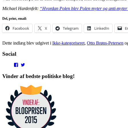
Michael Hardenfelt:
“Hvordan Polen blev Polen myter og anti-myter
Del, print, email:
Facebook
X
Telegram
LinkedIn
E
Dette indlæg blev udgivet i
Ikke-kategoriseret
,
Otto Brøns-Petersen
og
Social
View
View
punditokraterne’s
punditokraterne’s
profile
profile
Vinder af bedste politiske blog!
on
on
Facebook
Twitter