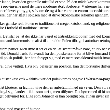
tiske lande, hvor den generelle mistillid er stor. På den måde kaster k
e i provinserne mod de mere moderne storbybeboere. Vælgerne har været 
ere er blevet ydmyget, selv om de også har været en enorm succeshistor
kere, der har stået i spidsen med at drive økonomiske reformer igennem, 
er ganske reel. Polen er traditionelt et meget katolsk land, og religio
se i forhold til traditionalisterne.
s. Det slår på, at der ikke har været et tilstrækkeligt opgør med det 
ne anti-kommunisme altså til at trække Polen tilbage i autoritær retnin
store partier. Men dybest set er en del af svaret måske bare, at PiS har v
 tid, Donald Tusk, forsvandt fra den polske scene for at blive formand f
 til polsk politik, har han forsøgt sig med et mere socialdemokratisk ima
 blive vigtigt. Hvis PiS befæster sin position, kan det forstærke driften
 kun et stenkast væk – faktisk var det polakkernes opgave i Warszawa-p
eget klogere, så lad mig give den en anbefaling med på vejen. Den vil 
gå sig i landet – ikke som turist, men tilflytter. Det hører med til histo
get bekymret for. Lige som Johnson er han oprigtig om, at han giver sin
ld bog med masser af humor.