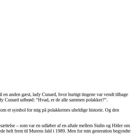
l en anden gæst, lady Cunard, hvor hurtigt tingene var vendt tilbage
 lady Cunard udbrød: “Hvad, er de alle sammen polakker?”.
 som et symbol for mig på polakkernes uheldige historie. Og den
ættelse – som var en udløber af en aftale mellem Stalin og Hitler om
rede helt frem til Murens fald i 1989. Men for min generation begyndte