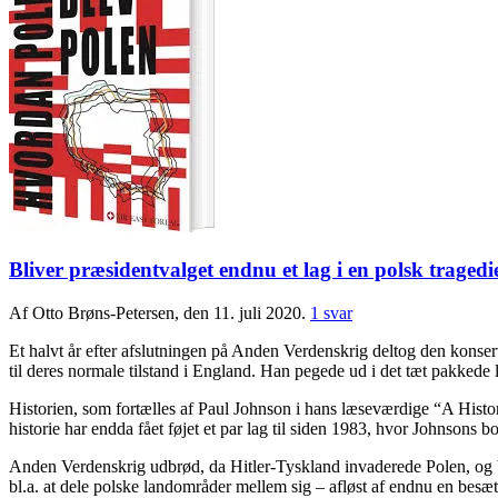
Bliver præsidentvalget endnu et lag i en polsk tragedi
Af Otto Brøns-Petersen, den 11. juli 2020.
1 svar
Et halvt år efter afslutningen på Anden Verdenskrig deltog den konser
til deres normale tilstand i England. Han pegede ud i det tæt pakkede
Historien, som fortælles af Paul Johnson i hans læseværdige “A Histor
historie har endda fået føjet et par lag til siden 1983, hvor Johnsons 
Anden Verdenskrig udbrød, da Hitler-Tyskland invaderede Polen, og br
bl.a. at dele polske landområder mellem sig – afløst af endnu en besæt