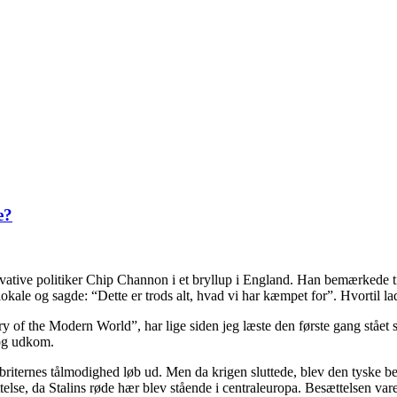
e?
vative politiker Chip Channon i et bryllup i England. Han bemærkede ti
 lokale og sagde: “Dette er trods alt, hvad vi har kæmpet for”. Hvortil
y of the Modern World”, har lige siden jeg læste den første gang stået
bog udkom.
iternes tålmodighed løb ud. Men da krigen sluttede, blev den tyske bes
telse, da Stalins røde hær blev stående i centraleuropa. Besættelsen va