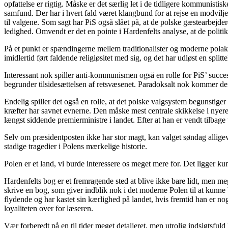
opfattelse er rigtig. Måske er det særlig let i de tidligere kommunis
samfund. Der har i hvert fald været klangbund for at rejse en modvilj
til valgene. Som sagt har PiS også slået på, at de polske gæstearbejd
ledighed. Omvendt er det en pointe i Hardenfelts analyse, at de politi
På et punkt er spændingerne mellem traditionalister og moderne polakk
imidlertid ført faldende religiøsitet med sig, og det har udløst en splittel
Interessant nok spiller anti-kommunismen også en rolle for PiS’ succe
begrunder tilsidesættelsen af retsvæsenet. Paradoksalt nok kommer den
Endelig spiller det også en rolle, at det polske valgsystem begunstiger 
kræfter har savnet evnerne. Den måske mest centrale skikkelse i nyere
længst siddende premierministre i landet. Efter at han er vendt tilbage
Selv om præsidentposten ikke har stor magt, kan valget søndag alligevel
stadige tragedier i Polens mærkelige historie.
Polen er et land, vi burde interessere os meget mere for. Det ligger
Hardenfelts bog er et fremragende sted at blive ikke bare lidt, men m
skrive en bog, som giver indblik nok i det moderne Polen til at kunne be
flydende og har kastet sin kærlighed på landet, hvis fremtid han er no
loyaliteten over for læseren.
Vær forberedt på en til tider meget detaljeret, men utrolig indsigtsfu