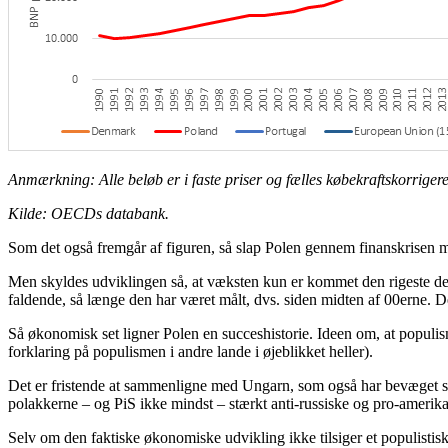
Anmærkning: Alle beløb er i faste priser og fælles købekraftskorrige
Kilde: OECDs databank.
Som det også fremgår af figuren, så slap Polen gennem finanskrisen
Men skyldes udviklingen så, at væksten kun er kommet den rigeste del 
faldende, så længe den har været målt, dvs. siden midten af 00erne. 
Så økonomisk set ligner Polen en succeshistorie. Ideen om, at populism
forklaring på populismen i andre lande i øjeblikket heller).
Det er fristende at sammenligne med Ungarn, som også har bevæget sig i
polakkerne – og PiS ikke mindst – stærkt anti-russiske og pro-ameri
Selv om den faktiske økonomiske udvikling ikke tilsiger et populistis