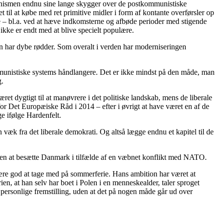
ommunismen endnu sine lange skygger over de postkommunistiske
til at købe med ret primitive midler i form af kontante overførsler op
ie – bl.a. ved at hæve indkomsterne og afbøde perioder med stigende
ikke er endt med at blive specielt populære.
nen har dybe rødder. Som overalt i verden har moderniseringen
kommunistiske systems håndlangere. Det er ikke mindst på den måde, man
g.
æret dygtigt til at manøvrere i det politiske landskab, mens de liberale
or Det Europæiske Råd i 2014 – efter i øvrigt at have været en af de
ge ifølge Hardenfelt.
 væk fra det liberale demokrati. Og altså lægge endnu et kapitel til de
agten at besætte Danmark i tilfælde af en væbnet konflikt med NATO.
være god at tage med på sommerferie. Hans ambition har været at
rien, at han selv har boet i Polen i en menneskealder, taler sproget
 personlige fremstilling, uden at det på nogen måde går ud over