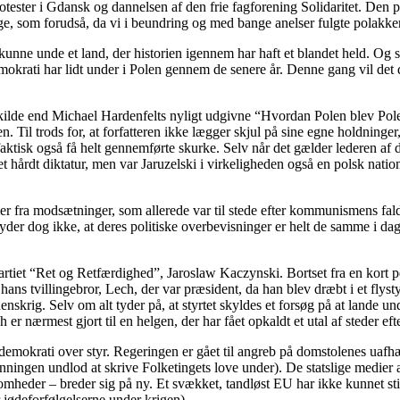
otester i Gdansk og dannelsen af den frie fagforening Solidaritet. Den 
ange, som forudså, da vi i beundring og med bange anelser fulgte pola
e unde et land, der historien igennem har haft et blandet held. Og så
okrati har lidt under i Polen gennem de senere år. Denne gang vil det 
e kilde end Michael Hardenfelts nyligt udgivne “Hvordan Polen blev Po
den. Til trods for, at forfatteren ikke lægger skjul på sine egne holdning
aktisk også få helt gennemførte skurke. Selv når det gælder lederen af d
et hårdt diktatur, men var Jaruzelski i virkeligheden også en polsk nation
mmer fra modsætninger, som allerede var til stede efter kommunismens f
der dog ikke, at deres politiske overbevisninger er helt de samme i d
artiet “Ret og Retfærdighed”, Jaroslaw Kaczynski. Bortset fra en kort p
ad hans tvillingebror, Lech, der var præsident, da han blev dræbt i et flys
enskrig. Selv om alt tyder på, at styrtet skyldes et forsøg på at lande u
h er nærmest gjort til en helgen, der har fået opkaldt et utal af steder e
le demokrati over styr. Regeringen er gået til angreb på domstolenes ua
ngen undlod at skrive Folketingets love under). De statslige medier an
ksomheder – breder sig på ny. Et svækket, tandløst EU har ikke kunnet st
 jødeforfølgelserne under krigen).