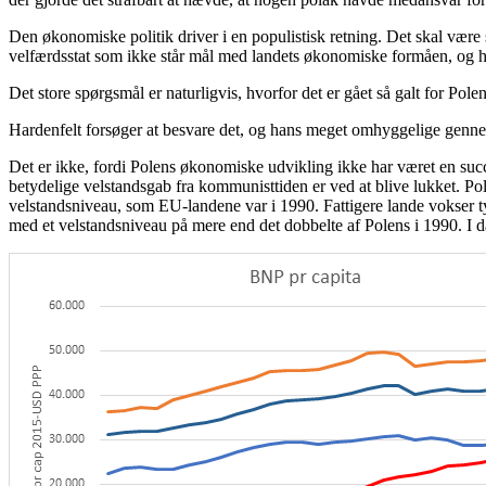
Den økonomiske politik driver i en populistisk retning. Det skal vær
velfærdsstat som ikke står mål med landets økonomiske formåen, og helt
Det store spørgsmål er naturligvis, hvorfor det er gået så galt for Pol
Hardenfelt forsøger at besvare det, og hans meget omhyggelige gennemg
Det er ikke, fordi Polens økonomiske udvikling ikke har været en suc
betydelige velstandsgab fra kommunisttiden er ved at blive lukket. Po
velstandsniveau, som EU-landene var i 1990. Fattigere lande vokser t
med et velstandsniveau på mere end det dobbelte af Polens i 1990. I 