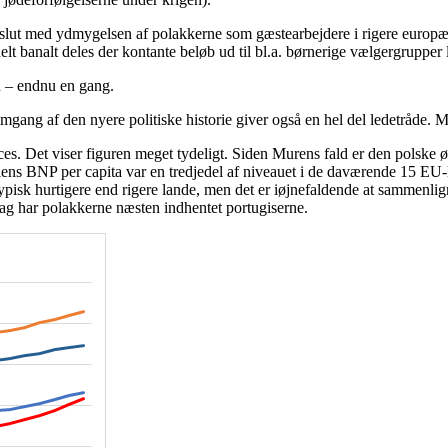
e slut med ydmygelsen af polakkerne som gæstearbejdere i rigere europæ
 banalt deles der kontante beløb ud til bl.a. børnerige vælgergrupper l
en – endnu en gang.
ang af den nyere politiske historie giver også en hel del ledetråde. Men
ces. Det viser figuren meget tydeligt. Siden Murens fald er den polske
lens BNP per capita var en tredjedel af niveauet i de daværende 15 EU-l
ypisk hurtigere end rigere lande, men det er iøjnefaldende at sammenli
dag har polakkerne næsten indhentet portugiserne.