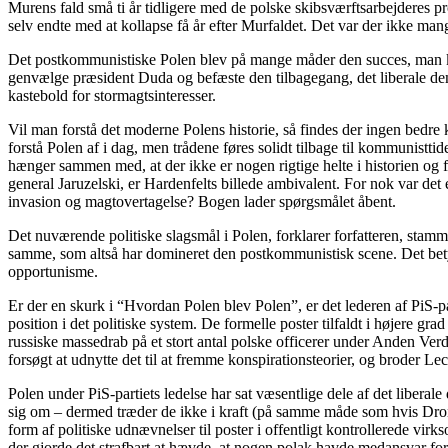
Murens fald små ti år tidligere med de polske skibsværftsarbejderes pr
selv endte med at kollapse få år efter Murfaldet. Det var der ikke m
Det postkommunistiske Polen blev på mange måder den succes, man kunn
genvælge præsident Duda og befæste den tilbagegang, det liberale dem
kastebold for stormagtsinteresser.
Vil man forstå det moderne Polens historie, så findes der ingen bedr
forstå Polen af i dag, men trådene føres solidt tilbage til kommunistti
hænger sammen med, at der ikke er nogen rigtige helte i historien og f
general Jaruzelski, er Hardenfelts billede ambivalent. For nok var det 
invasion og magtovertagelse? Bogen lader spørgsmålet åbent.
Det nuværende politiske slagsmål i Polen, forklarer forfatteren, sta
samme, som altså har domineret den postkommunistisk scene. Det bety
opportunisme.
Er der en skurk i “Hvordan Polen blev Polen”, er det lederen af PiS-p
position i det politiske system. De formelle poster tilfaldt i højere gr
russiske massedrab på et stort antal polske officerer under Anden Verd
forsøgt at udnytte det til at fremme konspirationsteorier, og broder Lec
Polen under PiS-partiets ledelse har sat væsentlige dele af det libera
sig om – dermed træder de ikke i kraft (på samme måde som hvis Dronni
form af politiske udnævnelser til poster i offentligt kontrollerede vir
der gjorde det strafbart at hævde, at nogen polak havde medansvar for