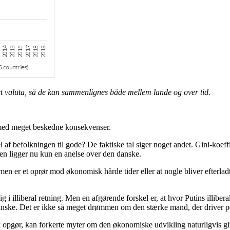
ret valuta, så de kan sammenlignes både mellem lande og over tid.
 med meget beskedne konsekvenser.
af befolkningen til gode? De faktiske tal siger noget andet. Gini-koeff
Den ligger nu kun en anelse over den danske.
en er et oprør mod økonomisk hårde tider eller at nogle bliver efterlad
 illiberal retning. Men en afgørende forskel er, at hvor Putins illibera
kanske. Det er ikke så meget drømmen om den stærke mand, der driver p
k opgør, kan forkerte myter om den økonomiske udvikling naturligvis gi