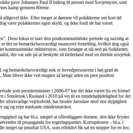
polske pave Johannes Paul II bidrog til presset mod Sovjetstyret, som
kkernes kamp gennem 80erne.
 alligevel ikke. Efter meget at dømme vil polakkerne om kort tid
dog være polakkernes egen skyld, og ikke fordi de har været
len”. Dens fokus er især den postkommunistiske periode og navnlig at
er, er det en bemærkelsesværdigt nuanceret fortælling, hvilket dog også
et kommunistiske militærstyre, som forsøgte at slå ned på Solidaritet,
alist, der var ude på at beskytte sit fædreland mod en direkte sovjetisk
ald, og bemærkelsesværdigt nok er hovedpersonerne i høj grad de
ag. Man bliver ikke ved magten så længe uden en pæn position
eriode som premierminister i 2006-07 har det ikke været fra en formel
tyrt i Smolensk i Rusland i 2010 på vej til en mindehøjtidelighed for det
nder uforsvarlige vejrforhold, har broder Jaroslaw med stor dygtighed
fter sig og rejst markante mindesmærker.
fhængighed og har bl.a. nægtet at offentliggøre domme, den ikke bryder
vendes til propaganda for regeringspartiet. Korruptionen – bl.a. i
ille meget op (modsat USA, som effektivt fik sat en stopper for en lov,