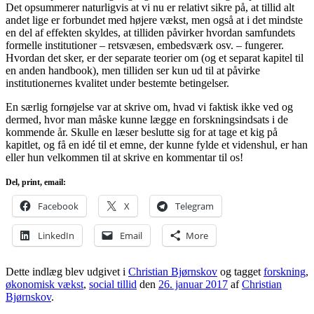
Det opsummerer naturligvis at vi nu er relativt sikre på, at tillid alt
andet lige er forbundet med højere vækst, men også at i det mindste
en del af effekten skyldes, at tilliden påvirker hvordan samfundets
formelle institutioner – retsvæsen, embedsværk osv. – fungerer.
Hvordan det sker, er der separate teorier om (og et separat kapitel til
en anden handbook), men tilliden ser kun ud til at påvirke
institutionernes kvalitet under bestemte betingelser.
En særlig fornøjelse var at skrive om, hvad vi faktisk ikke ved og
dermed, hvor man måske kunne lægge en forskningsindsats i de
kommende år. Skulle en læser beslutte sig for at tage et kig på
kapitlet, og få en idé til et emne, der kunne fylde et videnshul, er han
eller hun velkommen til at skrive en kommentar til os!
Del, print, email:
Facebook
X
Telegram
LinkedIn
Email
More
Dette indlæg blev udgivet i
Christian Bjørnskov
og tagget
forskning
,
økonomisk vækst
,
social tillid
den
26. januar 2017
af
Christian
Bjørnskov
.