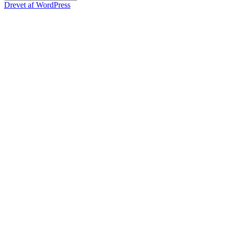
siden
Drevet af WordPress
2005,
efter
måned