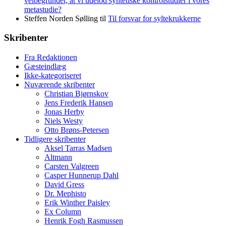
velbegrundet, at vi udelod syntetiske kontrolstudier i vores
metastudie?
Steffen Norden Sølling
til
Til forsvar for syltekrukkerne
Skribenter
Fra Redaktionen
Gæsteindlæg
Ikke-kategoriseret
Nuværende skribenter
Christian Bjørnskov
Jens Frederik Hansen
Jonas Herby
Niels Westy
Otto Brøns-Petersen
Tidligere skribenter
Aksel Tarras Madsen
Altmann
Carsten Valgreen
Casper Hunnerup Dahl
David Gress
Dr. Mephisto
Erik Winther Paisley
Ex Column
Henrik Fogh Rasmussen