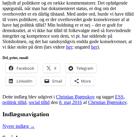
højlydt af politikere og en række kommentatorer. Det opfølgende
spørgsmål, når man har dokumenteret status, er dog om det
overhovedet er en dårlig tilstand. Med andre ord, burde vi have tillid
til vores politikere, og er der overhovedet gode konsekvenser af at
have høj politisk tillid? Min holdning er et nej – det er godt for
demokratiet, at vi ikke har tillid til folkevalgte med så forsvindende
integritet og kompetence som dem, vi pt. har siddende på
Slotsholmen, og det har sandsynligvis endda gode konsekvenser, at
vi ikke stoler på dem (læs videre
her
; ungated
her
).
Del, print, email:
Facebook
X
Telegram
LinkedIn
Email
More
Dette indlæg blev udgivet i
Christian Bjørnskov
og tagget
ESS
,
politisk tillid
,
social tillid
den
8. maj 2016
af
Christian Bjørnskov
.
Indlægsnavigation
Nyere indlæg
→