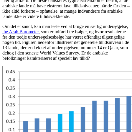
uærlig adfærd. De fleste danskeres rygmarvsreaktion er derfor, at de
arabiske lande må have ekstremt lave tillidsniveauer, når de får den –
ikke altid forkerte – opfattelse, at mange indvandrere fra arabiske
lande ikke er videre tillidsvækkende.
Om det er sandt, kan man teste ved at bruge en særlig undersøgelse,
the Arab Barometer
, som er udført i tre bølger, og hvor resultaterne
fra den tredje undersøgelsesbølge har været offentligt tilgængelige
nogen tid. Figuren nedenfor illustrerer det generelle tillidsniveau i de
13 lande, der er dækket af undersøgelsen; nummer 14 er Qatar, som
deltog i den seneste World Values Survey. Er de arabiske
befolkninger karakteriseret af specielt lav tillid?