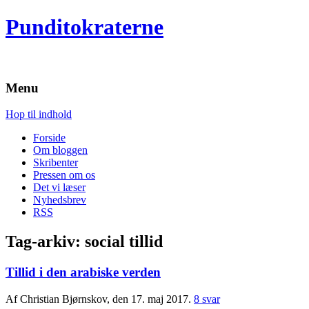
Punditokraterne
Menu
Hop til indhold
Forside
Om bloggen
Skribenter
Pressen om os
Det vi læser
Nyhedsbrev
RSS
Tag-arkiv:
social tillid
Tillid i den arabiske verden
Af Christian Bjørnskov, den 17. maj 2017.
8 svar