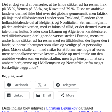
Det er dog værd at bemærke, at tre lande stikker ud fra resten: Irak
på 35 %, Yemen på 38 %, og Kuwait på 39 %. Disse tre arabiske
lande er dermed ikke blot over det globale gennemsnit, men faktisk
på linje med tillidsniveauet i steder som Tyskland, Flandern (den
hollandsktalende del af Belgien), og Norditalien. Ser man nøgternt
på den arabiske verden, med et fokus på tillid, er det dermed svært at
tale om
en
kultur. Steder som Libanon og Algeriet er karakteriseret
ved tillidsniveauer, der ligner de værste steder i Europa, mens tre
andre lande stikker ud fra resten med en tillidskultur, der ligner den i
lande, vi normalt betragter som sikre og venlige på et personligt
plan. Måske skulle vi – med risiko for at fornærme nogle af vores
mere nationalkonservative læsere – holde op med at tale om den
arabiske verden som en enhedskultur, men tage hensyn til, at selv
arabere herhjemme og i Mellemøsten og Nordafrika er fra meget
forskellige baggrunde?
Del, print, email:
Facebook
X
Telegram
LinkedIn
Email
More
Dette indlæg blev udgivet i
Christian Bjørnskov
og tagget