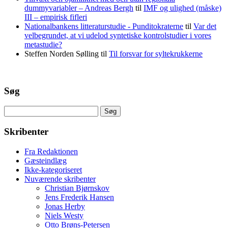
dummyvariabler – Andreas Bergh
til
IMF og ulighed (måske)
III – empirisk fifleri
Nationalbankens litteraturstudie - Punditokraterne
til
Var det
velbegrundet, at vi udelod syntetiske kontrolstudier i vores
metastudie?
Steffen Norden Sølling
til
Til forsvar for syltekrukkerne
Søg
Søg
efter:
Skribenter
Fra Redaktionen
Gæsteindlæg
Ikke-kategoriseret
Nuværende skribenter
Christian Bjørnskov
Jens Frederik Hansen
Jonas Herby
Niels Westy
Otto Brøns-Petersen