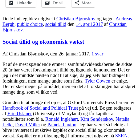
LinkedIn
Email
More
Dette indlæg blev udgivet i
Christian Bjørnskov
og tagget
Andreas
Bergh
,
public choice
,
social tillid
den
14. april 2017
af
Christian
Bjørnskov
.
Social tillid og økonomisk vækst
Af Christian Bjørnskov, den 26. januar 2017.
1 svar
Et af de mest spændende emner i samfundsvidenskaberne de sidste
20 år har været forskningen i tillid og lignende fænomener. Det er
jeg i det mindste næsten nødt til at sige, da jeg selv har bidraget til
forskningen, men mange andre som f.eks.
Tyler Cowen
er enige.
Der er sket meget på området, men en del af forskningen har afsløret
mange ting, som vi ikke ved.
Grunden til at bringe det op er, at Oxford University Press har en ny
Handbook of Social and Political Trust
på vej ud. Bogen redigeres
af
Eric Uslaner
(University of Maryland) og får kapitler af
notabiliteter som bl.a.
Ronald Inglehart
,
Kim Sønderskov
,
Natalia
Letki
,
David Miller
og
Pamela Paxton
. Jeg har været så heldig at
blive inviteret til at skrive kapitlet om social tillid og økonomisk
vækst. Kapitlet er nu tilgængeligt i uformateret udgave på
SSRN
.