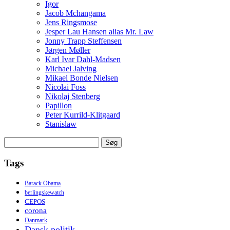
Igor
Jacob Mchangama
Jens Ringsmose
Jesper Lau Hansen alias Mr. Law
Jonny Trapp Steffensen
Jørgen Møller
Karl Ivar Dahl-Madsen
Michael Jalving
Mikael Bonde Nielsen
Nicolai Foss
Nikolaj Stenberg
Papillon
Peter Kurrild-Klitgaard
Stanislaw
Søg
efter:
Tags
Barack Obama
berlingskewatch
CEPOS
corona
Danmark
Dansk politik