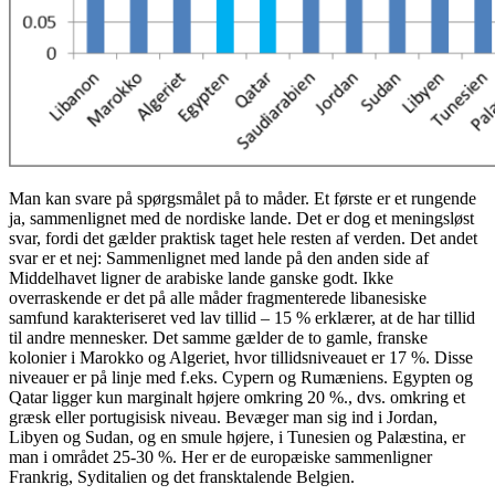
Man kan svare på spørgsmålet på to måder. Et første er et rungende
ja, sammenlignet med de nordiske lande. Det er dog et meningsløst
svar, fordi det gælder praktisk taget hele resten af verden. Det andet
svar er et nej: Sammenlignet med lande på den anden side af
Middelhavet ligner de arabiske lande ganske godt. Ikke
overraskende er det på alle måder fragmenterede libanesiske
samfund karakteriseret ved lav tillid – 15 % erklærer, at de har tillid
til andre mennesker. Det samme gælder de to gamle, franske
kolonier i Marokko og Algeriet, hvor tillidsniveauet er 17 %. Disse
niveauer er på linje med f.eks. Cypern og Rumæniens. Egypten og
Qatar ligger kun marginalt højere omkring 20 %., dvs. omkring et
græsk eller portugisisk niveau. Bevæger man sig ind i Jordan,
Libyen og Sudan, og en smule højere, i Tunesien og Palæstina, er
man i området 25-30 %. Her er de europæiske sammenligner
Frankrig, Syditalien og det fransktalende Belgien.