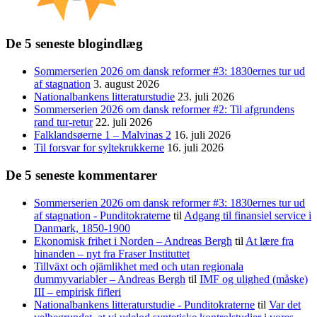
De 5 seneste blogindlæg
Sommerserien 2026 om dansk reformer #3: 1830ernes tur ud
af stagnation
3. august 2026
Nationalbankens litteraturstudie
23. juli 2026
Sommerserien 2026 om dansk reformer #2: Til afgrundens
rand tur-retur
22. juli 2026
Falklandsøerne 1 – Malvinas 2
16. juli 2026
Til forsvar for syltekrukkerne
16. juli 2026
De 5 seneste kommentarer
Sommerserien 2026 om dansk reformer #3: 1830ernes tur ud
af stagnation - Punditokraterne
til
Adgang til finansiel service i
Danmark, 1850-1900
Ekonomisk frihet i Norden – Andreas Bergh
til
At lære fra
hinanden – nyt fra Fraser Instituttet
Tillväxt och ojämlikhet med och utan regionala
dummyvariabler – Andreas Bergh
til
IMF og ulighed (måske)
III – empirisk fifleri
Nationalbankens litteraturstudie - Punditokraterne
til
Var det