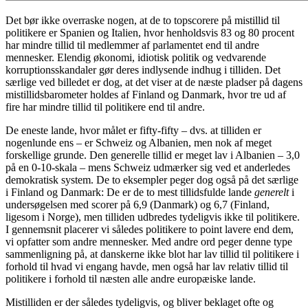
Det bør ikke overraske nogen, at de to topscorere på mistillid til
politikere er Spanien og Italien, hvor henholdsvis 83 og 80 procent
har mindre tillid til medlemmer af parlamentet end til andre
mennesker. Elendig økonomi, idiotisk politik og vedvarende
korruptionsskandaler gør deres indlysende indhug i tilliden. Det
særlige ved billedet er dog, at det viser at de næste pladser på dagens
mistillidsbarometer holdes af Finland og Danmark, hvor tre ud af
fire har mindre tillid til politikere end til andre.
De eneste lande, hvor målet er fifty-fifty – dvs. at tilliden er
nogenlunde ens – er Schweiz og Albanien, men nok af meget
forskellige grunde. Den generelle tillid er meget lav i Albanien – 3,0
på en 0-10-skala – mens Schweiz udmærker sig ved et anderledes
demokratisk system. De to eksempler peger dog også på det særlige
i Finland og Danmark: De er de to mest tillidsfulde lande
generelt
i
undersøgelsen med scorer på 6,9 (Danmark) og 6,7 (Finland,
ligesom i Norge), men tilliden udbredes tydeligvis ikke til politikere.
I gennemsnit placerer vi således politikere to point lavere end dem,
vi opfatter som andre mennesker. Med andre ord peger denne type
sammenligning på, at danskerne ikke blot har lav tillid til politikere i
forhold til hvad vi engang havde, men også har lav relativ tillid til
politikere i forhold til næsten alle andre europæiske lande.
Mistilliden er der således tydeligvis, og bliver beklaget ofte og