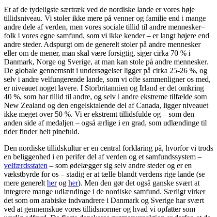
Et af de tydeligste særtræk ved de nordiske lande er vores høje
tillidsniveau. Vi stoler ikke mere på venner og familie end i mange
andre dele af verden, men vores sociale tillid til andre mennesker–
folk i vores egne samfund, som vi ikke kender – er langt højere end
andre steder. Adspurgt om de generelt stoler på andre mennesker
eller om de mener, man skal være forsigtig, siger cirka 70 % i
Danmark, Norge og Sverige, at man kan stole på andre mennesker.
De globale gennemsnit i undersøgelser ligger på cirka 25-26 %, og
selv i andre velfungerende lande, som vi ofte sammenligner os med,
er niveauet noget lavere. I Storbritannien og Irland er det omkring
40 %, som har tillid til andre, og selv i andre ekstreme tilfælde som
New Zealand og den engelsktalende del af Canada, ligger niveauet
ikke meget over 50 %. Vi er ekstremt tillidsfulde og – som den
anden side af medaljen – også ærlige i en grad, som udlændinge til
tider finder helt pinefuld.
Den nordiske tillidskultur er en central forklaring på, hvorfor vi trods
en beliggenhed i en perifer del af verden og et samfundssystem –
velfærdsstaten
– som ødelægger sig selv andre steder og er en
vækstbyrde for os – stadig er at tælle blandt verdens rige lande (se
mere generelt
her
og
her
). Men den gør det også ganske svært at
integrere mange udlændinge i de nordiske samfund. Særligt virker
det som om arabiske indvandrere i Danmark og Sverige har svært
ved at gennemskue vores tillidsnormer og hvad vi opfatter som