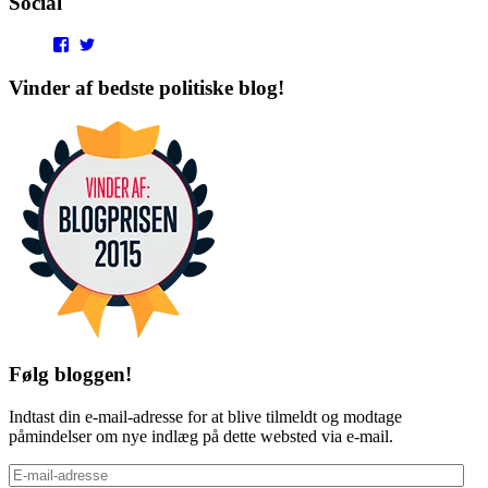
Social
View
View
punditokraterne’s
punditokraterne’s
profile
profile
Vinder af bedste politiske blog!
on
on
Facebook
Twitter
Følg bloggen!
Indtast din e-mail-adresse for at blive tilmeldt og modtage
påmindelser om nye indlæg på dette websted via e-mail.
E-