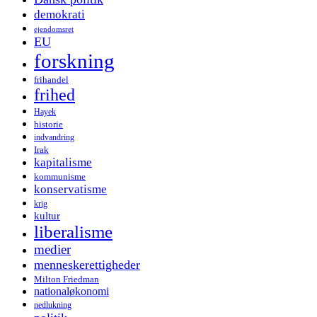
demokrati
ejendomsret
EU
forskning
frihandel
frihed
Hayek
historie
indvandring
Irak
kapitalisme
kommunisme
konservatisme
krig
kultur
liberalisme
medier
menneskerettigheder
Milton Friedman
nationaløkonomi
nedlukning