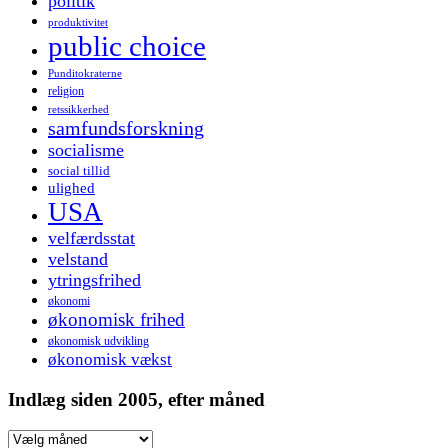
politik
produktivitet
public choice
Punditokraterne
religion
retssikkerhed
samfundsforskning
socialisme
social tillid
ulighed
USA
velfærdsstat
velstand
ytringsfrihed
økonomi
økonomisk frihed
økonomisk udvikling
økonomisk vækst
Indlæg siden 2005, efter måned
Indlæg