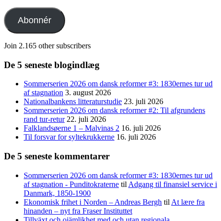
mail-
adresse
Abonnér
Join 2.165 other subscribers
De 5 seneste blogindlæg
Sommerserien 2026 om dansk reformer #3: 1830ernes tur ud
af stagnation
3. august 2026
Nationalbankens litteraturstudie
23. juli 2026
Sommerserien 2026 om dansk reformer #2: Til afgrundens
rand tur-retur
22. juli 2026
Falklandsøerne 1 – Malvinas 2
16. juli 2026
Til forsvar for syltekrukkerne
16. juli 2026
De 5 seneste kommentarer
Sommerserien 2026 om dansk reformer #3: 1830ernes tur ud
af stagnation - Punditokraterne
til
Adgang til finansiel service i
Danmark, 1850-1900
Ekonomisk frihet i Norden – Andreas Bergh
til
At lære fra
hinanden – nyt fra Fraser Instituttet
Tillväxt och ojämlikhet med och utan regionala