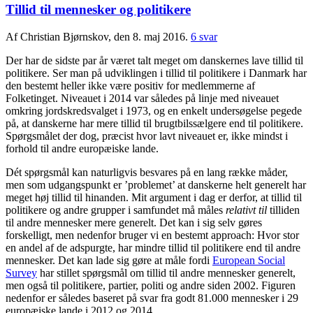
Tillid til mennesker og politikere
Af Christian Bjørnskov, den 8. maj 2016.
6 svar
Der har de sidste par år været talt meget om danskernes lave tillid til
politikere. Ser man på udviklingen i tillid til politikere i Danmark har
den bestemt heller ikke være positiv for medlemmerne af
Folketinget. Niveauet i 2014 var således på linje med niveauet
omkring jordskredsvalget i 1973, og en enkelt undersøgelse pegede
på, at danskerne har mere tillid til brugtbilssælgere end til politikere.
Spørgsmålet der dog, præcist hvor lavt niveauet er, ikke mindst i
forhold til andre europæiske lande.
Dét spørgsmål kan naturligvis besvares på en lang række måder,
men som udgangspunkt er ’problemet’ at danskerne helt generelt har
meget høj tillid til hinanden. Mit argument i dag er derfor, at tillid til
politikere og andre grupper i samfundet må måles
relativt til
tilliden
til andre mennesker mere generelt. Det kan i sig selv gøres
forskelligt, men nedenfor bruger vi en bestemt approach: Hvor stor
en andel af de adspurgte, har mindre tillid til politikere end til andre
mennesker. Det kan lade sig gøre at måle fordi
European Social
Survey
har stillet spørgsmål om tillid til andre mennesker generelt,
men også til politikere, partier, politi og andre siden 2002. Figuren
nedenfor er således baseret på svar fra godt 81.000 mennesker i 29
europæiske lande i 2012 og 2014.