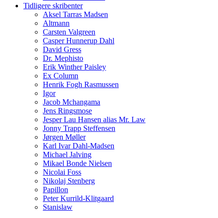
Tidligere skribenter
Aksel Tarras Madsen
Altmann
Carsten Valgreen
Casper Hunnerup Dahl
David Gress
Dr. Mephisto
Erik Winther Paisley
Ex Column
Henrik Fogh Rasmussen
Igor
Jacob Mchangama
Jens Ringsmose
Jesper Lau Hansen alias Mr. Law
Jonny Trapp Steffensen
Jørgen Møller
Karl Ivar Dahl-Madsen
Michael Jalving
Mikael Bonde Nielsen
Nicolai Foss
Nikolaj Stenberg
Papillon
Peter Kurrild-Klitgaard
Stanislaw