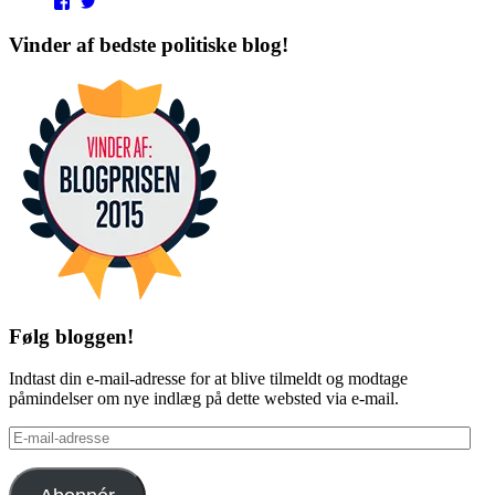
View
View
punditokraterne’s
punditokraterne’s
profile
profile
Vinder af bedste politiske blog!
on
on
Facebook
Twitter
Følg bloggen!
Indtast din e-mail-adresse for at blive tilmeldt og modtage
påmindelser om nye indlæg på dette websted via e-mail.
E-
mail-
adresse