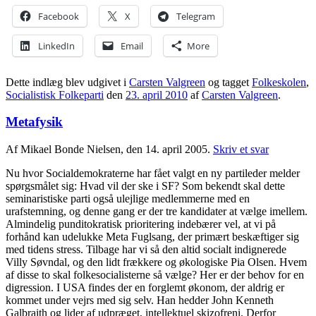
Facebook
X
Telegram
LinkedIn
Email
More
Dette indlæg blev udgivet i
Carsten Valgreen
og tagget
Folkeskolen
,
Socialistisk Folkeparti
den
23. april 2010
af
Carsten Valgreen
.
Metafysik
Af Mikael Bonde Nielsen, den 14. april 2005.
Skriv et svar
Nu hvor Socialdemokraterne har fået valgt en ny partileder melder
spørgsmålet sig: Hvad vil der ske i SF? Som bekendt skal dette
seminaristiske parti også ulejlige medlemmerne med en
urafstemning, og denne gang er der tre kandidater at vælge imellem.
Almindelig punditokratisk prioritering indebærer vel, at vi på
forhånd kan udelukke Meta Fuglsang, der primært beskæftiger sig
med tidens stress. Tilbage har vi så den altid socialt indignerede
Villy Søvndal, og den lidt frækkere og økologiske Pia Olsen. Hvem
af disse to skal folkesocialisterne så vælge? Her er der behov for en
digression. I USA findes der en forglemt økonom, der aldrig er
kommet under vejrs med sig selv. Han hedder John Kenneth
Galbraith og lider af udpræget, intellektuel skizofreni. Derfor