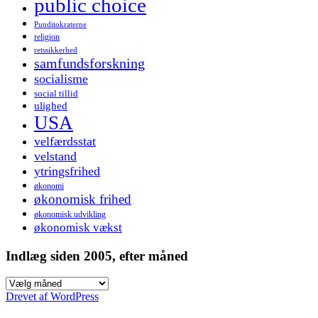
public choice
Punditokraterne
religion
retssikkerhed
samfundsforskning
socialisme
social tillid
ulighed
USA
velfærdsstat
velstand
ytringsfrihed
økonomi
økonomisk frihed
økonomisk udvikling
økonomisk vækst
Indlæg siden 2005, efter måned
Indlæg
siden
Drevet af WordPress
2005,