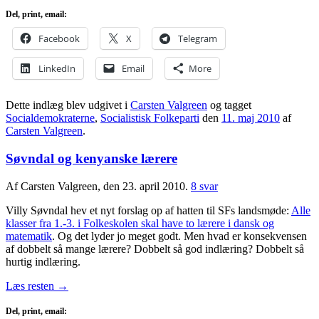
Del, print, email:
Facebook
X
Telegram
LinkedIn
Email
More
Dette indlæg blev udgivet i
Carsten Valgreen
og tagget
Socialdemokraterne
,
Socialistisk Folkeparti
den
11. maj 2010
af
Carsten Valgreen
.
Søvndal og kenyanske lærere
Af Carsten Valgreen, den 23. april 2010.
8 svar
Villy Søvndal hev et nyt forslag op af hatten til SFs landsmøde:
Alle
klasser fra 1.-3. i Folkeskolen skal have to lærere i dansk og
matematik
. Og det lyder jo meget godt. Men hvad er konsekvensen
af dobbelt så mange lærere? Dobbelt så god indlæring? Dobbelt så
hurtig indlæring.
Læs resten
→
Del, print, email: