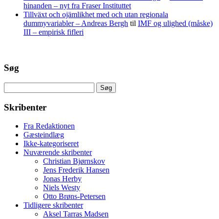
hinanden – nyt fra Fraser Instituttet
Tillväxt och ojämlikhet med och utan regionala
dummyvariabler – Andreas Bergh
til
IMF og ulighed (måske)
III – empirisk fifleri
Søg
Søg
efter:
Skribenter
Fra Redaktionen
Gæsteindlæg
Ikke-kategoriseret
Nuværende skribenter
Christian Bjørnskov
Jens Frederik Hansen
Jonas Herby
Niels Westy
Otto Brøns-Petersen
Tidligere skribenter
Aksel Tarras Madsen