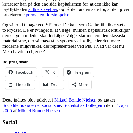
kritiserer han på den ene side kapitalismen for, at den ikke kan
brødføde den
sultne slavehær
, og på den anden side for, at den giver
proletarerne
permanent forstoppelse
.
Og så er vi tilbage ved SF’erne. De kan, som Galbraith, ikke sætte
to krydser. De er tvunget til at vælge, hvilken kapitalistisk kritikfigur,
deres nye partileder skal forfølge. Valget står mellem den klassiske
materialisme, der så massivt eksponeres af Villy, eller den mere
moderne miljøvinkel, der repræsenteres ved Pia. Hvad var det nu
Meta havde på hjertet?
Del, print, email:
Facebook
X
Telegram
LinkedIn
Email
More
Dette indlæg blev udgivet i
Mikael Bonde Nielsen
og tagget
Socialdemokraterne
,
socialisme
,
Socialistisk Folkeparti
den
14. april
2005
af
Mikael Bonde Nielsen
.
Social