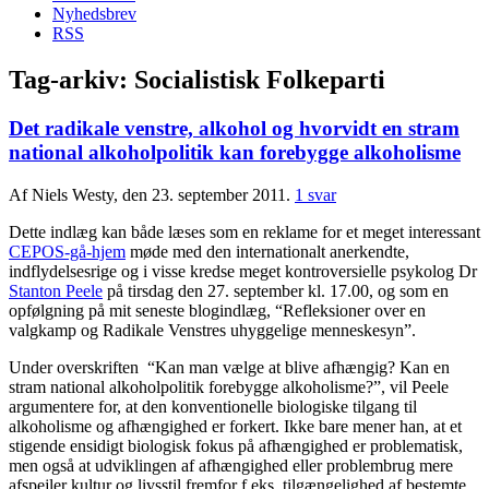
Nyhedsbrev
RSS
Tag-arkiv:
Socialistisk Folkeparti
Det radikale venstre, alkohol og hvorvidt en stram
national alkoholpolitik kan forebygge alkoholisme
Af Niels Westy, den 23. september 2011.
1 svar
Dette indlæg kan både læses som en reklame for et meget interessant
CEPOS-gå-hjem
møde med den internationalt anerkendte,
indflydelsesrige og i visse kredse meget kontroversielle psykolog Dr
Stanton Peele
på tirsdag den 27. september kl. 17.00, og som en
opfølgning på mit seneste blogindlæg, “Refleksioner over en
valgkamp og Radikale Venstres uhyggelige menneskesyn”.
Under overskriften “Kan man vælge at blive afhængig? Kan en
stram national alkoholpolitik forebygge alkoholisme?”, vil Peele
argumentere for, at den konventionelle biologiske tilgang til
alkoholisme og afhængighed er forkert. Ikke bare mener han, at et
stigende ensidigt biologisk fokus på afhængighed er problematisk,
men også at udviklingen af afhængighed eller problembrug mere
afspejler kultur og livsstil fremfor f.eks. tilgængelighed af bestemte