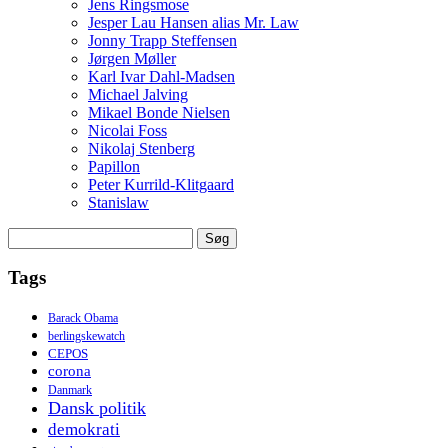
Jens Ringsmose
Jesper Lau Hansen alias Mr. Law
Jonny Trapp Steffensen
Jørgen Møller
Karl Ivar Dahl-Madsen
Michael Jalving
Mikael Bonde Nielsen
Nicolai Foss
Nikolaj Stenberg
Papillon
Peter Kurrild-Klitgaard
Stanislaw
Søg
efter:
Tags
Barack Obama
berlingskewatch
CEPOS
corona
Danmark
Dansk politik
demokrati