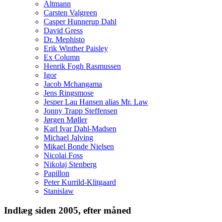
Altmann
Carsten Valgreen
Casper Hunnerup Dahl
David Gress
Dr. Mephisto
Erik Winther Paisley
Ex Column
Henrik Fogh Rasmussen
Igor
Jacob Mchangama
Jens Ringsmose
Jesper Lau Hansen alias Mr. Law
Jonny Trapp Steffensen
Jørgen Møller
Karl Ivar Dahl-Madsen
Michael Jalving
Mikael Bonde Nielsen
Nicolai Foss
Nikolaj Stenberg
Papillon
Peter Kurrild-Klitgaard
Stanislaw
Indlæg siden 2005, efter måned