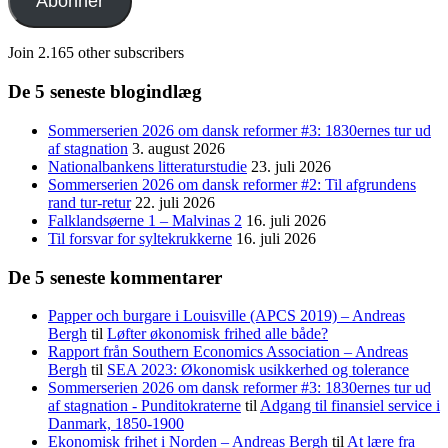
Abonnér
Join 2.165 other subscribers
De 5 seneste blogindlæg
Sommerserien 2026 om dansk reformer #3: 1830ernes tur ud
af stagnation
3. august 2026
Nationalbankens litteraturstudie
23. juli 2026
Sommerserien 2026 om dansk reformer #2: Til afgrundens
rand tur-retur
22. juli 2026
Falklandsøerne 1 – Malvinas 2
16. juli 2026
Til forsvar for syltekrukkerne
16. juli 2026
De 5 seneste kommentarer
Papper och burgare i Louisville (APCS 2019) – Andreas
Bergh
til
Løfter økonomisk frihed alle både?
Rapport från Southern Economics Association – Andreas
Bergh
til
SEA 2023: Økonomisk usikkerhed og tolerance
Sommerserien 2026 om dansk reformer #3: 1830ernes tur ud
af stagnation - Punditokraterne
til
Adgang til finansiel service i
Danmark, 1850-1900
Ekonomisk frihet i Norden – Andreas Bergh
til
At lære fra