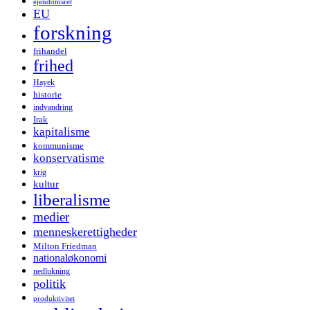
ejendomsret
EU
forskning
frihandel
frihed
Hayek
historie
indvandring
Irak
kapitalisme
kommunisme
konservatisme
krig
kultur
liberalisme
medier
menneskerettigheder
Milton Friedman
nationaløkonomi
nedlukning
politik
produktivitet