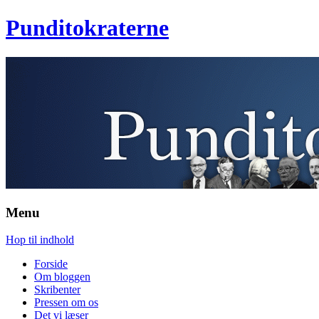
Punditokraterne
Menu
Hop til indhold
Forside
Om bloggen
Skribenter
Pressen om os
Det vi læser