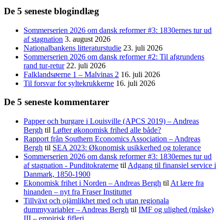
De 5 seneste blogindlæg
Sommerserien 2026 om dansk reformer #3: 1830ernes tur ud
af stagnation
3. august 2026
Nationalbankens litteraturstudie
23. juli 2026
Sommerserien 2026 om dansk reformer #2: Til afgrundens
rand tur-retur
22. juli 2026
Falklandsøerne 1 – Malvinas 2
16. juli 2026
Til forsvar for syltekrukkerne
16. juli 2026
De 5 seneste kommentarer
Papper och burgare i Louisville (APCS 2019) – Andreas
Bergh
til
Løfter økonomisk frihed alle både?
Rapport från Southern Economics Association – Andreas
Bergh
til
SEA 2023: Økonomisk usikkerhed og tolerance
Sommerserien 2026 om dansk reformer #3: 1830ernes tur ud
af stagnation - Punditokraterne
til
Adgang til finansiel service i
Danmark, 1850-1900
Ekonomisk frihet i Norden – Andreas Bergh
til
At lære fra
hinanden – nyt fra Fraser Instituttet
Tillväxt och ojämlikhet med och utan regionala
dummyvariabler – Andreas Bergh
til
IMF og ulighed (måske)
III – empirisk fifleri