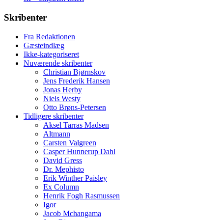
Skribenter
Fra Redaktionen
Gæsteindlæg
Ikke-kategoriseret
Nuværende skribenter
Christian Bjørnskov
Jens Frederik Hansen
Jonas Herby
Niels Westy
Otto Brøns-Petersen
Tidligere skribenter
Aksel Tarras Madsen
Altmann
Carsten Valgreen
Casper Hunnerup Dahl
David Gress
Dr. Mephisto
Erik Winther Paisley
Ex Column
Henrik Fogh Rasmussen
Igor
Jacob Mchangama