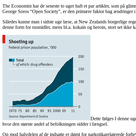
The Economist har de seneste to uger haft et par artikler, som på glimr
George Soros “Open Society”, er den primære faktor bag ændringer i d
Således kunne man i sidste uge læse, at New Zealands borgerlige reg
denne form for rusmidler, mens bl.a. kokain og heroin, stort set ikke k
Dette følges I denne ug
hvor den største andel af befolkningen sidder i fængsel.
Op mod halvdelen af de indsatte er dømt for narkotikarelaterede forbry