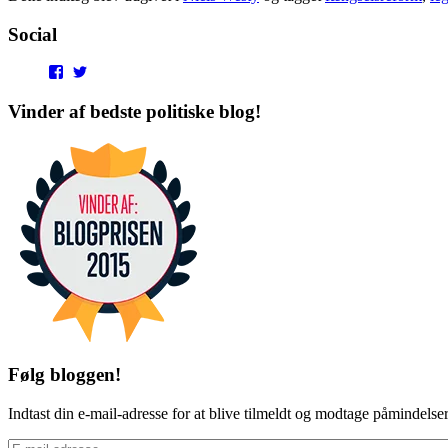
Social
View
View
punditokraterne’s
punditokraterne’s
profile
profile
Vinder af bedste politiske blog!
on
on
Facebook
Twitter
Følg bloggen!
Indtast din e-mail-adresse for at blive tilmeldt og modtage påmindels
E-