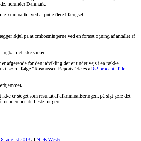
lande, herunder Danmark.
 kriminalitet ved at putte flere i fængsel.
ægger skjul på at omkostningerne ved en fortsat øgning af antallet af
angt/at det ikke virker.
 er afgørende for den udvikling der er under vejs i en række
unkt, som i følge “Rasmussen Reports” deles af
82 procent af den
 herhjemme).
ke er steget som resultat af afkriminaliseringen, på sigt gøre det
på menuen hos de fleste borgere.
18. august 2013
af
Niels Westy
.