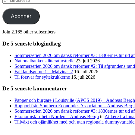
mail-
adresse
Abonnér
Join 2.165 other subscribers
De 5 seneste blogindlæg
Sommerserien 2026 om dansk reformer #3: 1830ernes tur ud af
Nationalbankens litteraturstudie
23. juli 2026
Sommerserien 2026 om dansk reformer #2: Til afgrundens rand 
Falklandsøerne 1 – Malvinas 2
16. juli 2026
Til forsvar for syltekrukkerne
16. juli 2026
De 5 seneste kommentarer
Papper och burgare i Louisville (APCS 2019) – Andreas Bergh
Rapport från Southern Economics Association – Andreas Berg
Sommerserien 2026 om dansk reformer #3: 1830ernes tur ud af 
Ekonomisk frihet i Norden – Andreas Bergh
til
At lære fra hina
Tillväxt och ojämlikhet med och utan regionala dummyvariabl