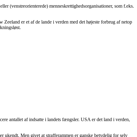
r eller (venstreorienterede) menneskrettighedsorganisationer, som f.eks.
w Zeeland er et af de lande i verden med det højeste forbrug af netop
rkningsløst.
ucere antallet af indsatte i landets fængsler. USA er det land i verden,
, er ukendt. Men givet at strafferammen er ganske betydelig for selv