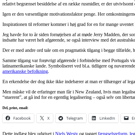
relativt begrænset besiddelse af en række rusmidler, er der utvivlso
Igen er den væsentligste motivationsfaktor penge. Her omkostningerne 
Inspirationen til reformer kommer i høj grad for en for mange uventet
Jeg havde for to år siden fornøjelsen af at møde Jerry Madden, der so
indsatte har været helt afgørende, se også interview med det austral
Der er med andre ord tale om en pragmatisk tilgang i begge tilfælde, h
Samme tilgang var forøvrigt afgørende i forbindelse med Portugals vid
latinamerikanske lande. Symboliseret ved bl.a. tidligere og nuværend
amerikanske befolkning
.
En erkendelse der dog ikke ikke indebærer at man er tilhænger af lega
Men måske vil de erfaringer man får i New Zealand, hvis man legaliser
“stuerent”, at gå ind for en egentlig legalisering – også selv om liber
Del, print, email:
Facebook
X
Telegram
LinkedIn
E
Dette indlæg blev udgivet i
Niels Westy
og tagget
fængselsreform
,
leg