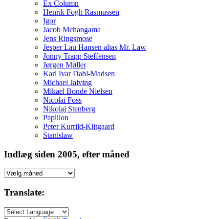
Ex Column
Henrik Fogh Rasmussen
Igor
Jacob Mchangama
Jens Ringsmose
Jesper Lau Hansen alias Mr. Law
Jonny Trapp Steffensen
Jørgen Møller
Karl Ivar Dahl-Madsen
Michael Jalving
Mikael Bonde Nielsen
Nicolai Foss
Nikolaj Stenberg
Papillon
Peter Kurrild-Klitgaard
Stanislaw
Indlæg siden 2005, efter måned
Indlæg
siden
2005,
Translate:
efter
måned