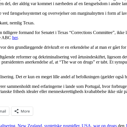
mt en del, der aldrig var kommet i nærheden af en fængselsdom i andre 
ved fængselssystemet og overvejelser om marginalnytten i form af lavere
 kant, nemlig Texas.
m tidligere formand for Senatet i Texas “Corrections Committee”, ikke l
ske ABC
her
.
vor den grundlæggende drivkraft er en erkendelse af at man er gået for l
tgående reformer og dekriminalisering ved årtusindeskiftet, ligesom det
e præsidenters anerkendelse af, at “The war on drugs” er tabt. Et synsp
lisering. Det er kun en meget lille andel af befolkningen (gælder også
er sammenholdt med erfaringerne i lande som Portugal, hvor forbruget ik
tarianske friheds idealer eller menneskerettigheds kvababbelse ikke står 
mail
More
alisering
,
New Zealand
,
syntetiske rusmidler
,
USA
,
war on drugs
den