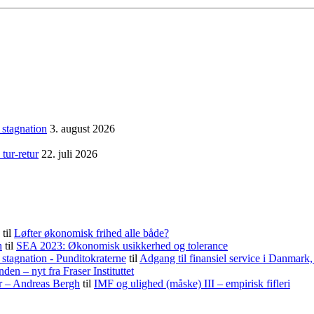
 stagnation
3. august 2026
tur-retur
22. juli 2026
til
Løfter økonomisk frihed alle både?
h
til
SEA 2023: Økonomisk usikkerhed og tolerance
stagnation - Punditokraterne
til
Adgang til finansiel service i Danmark
nden – nyt fra Fraser Instituttet
er – Andreas Bergh
til
IMF og ulighed (måske) III – empirisk fifleri