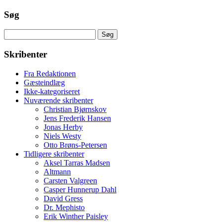
Søg
Søg
efter:
Skribenter
Fra Redaktionen
Gæsteindlæg
Ikke-kategoriseret
Nuværende skribenter
Christian Bjørnskov
Jens Frederik Hansen
Jonas Herby
Niels Westy
Otto Brøns-Petersen
Tidligere skribenter
Aksel Tarras Madsen
Altmann
Carsten Valgreen
Casper Hunnerup Dahl
David Gress
Dr. Mephisto
Erik Winther Paisley