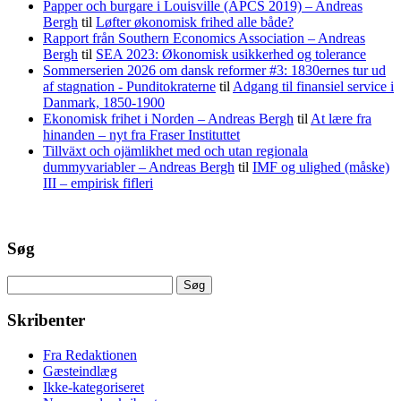
Papper och burgare i Louisville (APCS 2019) – Andreas
Bergh
til
Løfter økonomisk frihed alle både?
Rapport från Southern Economics Association – Andreas
Bergh
til
SEA 2023: Økonomisk usikkerhed og tolerance
Sommerserien 2026 om dansk reformer #3: 1830ernes tur ud
af stagnation - Punditokraterne
til
Adgang til finansiel service i
Danmark, 1850-1900
Ekonomisk frihet i Norden – Andreas Bergh
til
At lære fra
hinanden – nyt fra Fraser Instituttet
Tillväxt och ojämlikhet med och utan regionala
dummyvariabler – Andreas Bergh
til
IMF og ulighed (måske)
III – empirisk fifleri
Søg
Søg
efter:
Skribenter
Fra Redaktionen
Gæsteindlæg
Ikke-kategoriseret