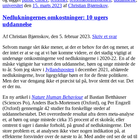
universitet
den
15. marts 2023
af
Christian Bjørnskov
.
Nedlukningernes omkostninger: 10 ugers
uddannelse
Af Christian Bjørnskov, den 5. februar 2023.
Skriv et svar
Selvom mange slet ikke mener, at der er behov for det og mener, at
der intet er at se og at vi bør komme videre, er det stadig vigtigt at
undersøge omkostningerne ved nedlukningerne i 2020-22. En af de
måske vigtigste har været den uddannelse, børn og unge mistede de
to år. Som jeg skrev i
Jyllandsposten
i december 2021, afslørede
nedlukningerne, hvor ligegyldige børn er for de fleste politikere.
Men der var dengang ikke et præcist tal på, hvor slemt det var. Det
er der nu.
En ny artikel i
Nature Human Behaviour
af Bastian Betthäuser
(Sciences Po), Anders Bach-Mortensen (Oxford), og Per Engzell
(Oxford) gennemgår 42 studier fra forskellige steder af
uddannelsestabet. Det overordnede resultat afra deres meta-analyse
er, at børn og unge mistede cirka 35 procent af et skoleår, eller
omtrent ti uger i danske forhold, på grund af nedlukningerne. Det
store problem er, at analysen ikke viser nogen indikation på, at
effekterne forsvinder over de næste to år. Med andre ord ser de ud til