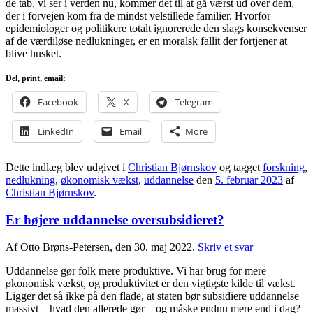
de tab, vi ser i verden nu, kommer det til at gå værst ud over dem,
der i forvejen kom fra de mindst velstillede familier. Hvorfor
epidemiologer og politikere totalt ignorerede den slags konsekvenser
af de værdiløse nedlukninger, er en moralsk fallit der fortjener at
blive husket.
Del, print, email:
Facebook
X
Telegram
LinkedIn
Email
More
Dette indlæg blev udgivet i
Christian Bjørnskov
og tagget
forskning
,
nedlukning
,
økonomisk vækst
,
uddannelse
den
5. februar 2023
af
Christian Bjørnskov
.
Er højere uddannelse oversubsidieret?
Af Otto Brøns-Petersen, den 30. maj 2022.
Skriv et svar
Uddannelse gør folk mere produktive. Vi har brug for mere
økonomisk vækst, og produktivitet er den vigtigste kilde til vækst.
Ligger det så ikke på den flade, at staten bør subsidiere uddannelse
massivt – hvad den allerede gør – og måske endnu mere end i dag?