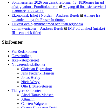
Sommerserien 2026 om dansk reformer #3: 1830ernes tur ud
af stagnation - Punditokraterne
til
Adgang til finansiel service i
Danmark, 1850-1900
Ekonomisk frihet i Norden – Andreas Bergh
til
At lære fra
hinanden – nyt fra Fraser Instituttet
Tillväxt och ojämlikhet med och utan regionala
dummyvariabler – Andreas Bergh
til
IMF og ulighed (måske)
III – empirisk fifleri
Skribenter
Fra Redaktionen
Gæsteindlæg
Ikke-kategoriseret
Nuværende skribenter
Christian Bjørnskov
Jens Frederik Hansen
Jonas Herby
Niels Westy
Otto Brøns-Petersen
Tidligere skribenter
Aksel Tarras Madsen
Altmann
Carsten Valgreen
Casper Hunnerup Dahl