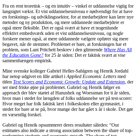
Fra en rent teoretisk – og en intuitiv – vinkel er uddannelse vigtig for
langsigtet vækst. Et vist uddannelsesniveau e nødvendigt for at have
en forsknings- og udviklingssektor, for at medarbejdere kan lære nye
metoder og ny produktion, og mere uddannede medarbejdere er
også mere fleksible. Det er også svært at have et nogenlunde
effektivt embedsværk uden et vist uddannelsesniveau, og nogle
forskere mener også, at mere uddannede vælgere opfører sig mere
begavet, når de stemmer. Problemet er bare, at forskningen har et
problem, som Lant Pritchett beskrev i den glimrende
Where Has All
the Education Gone?
for 25 år siden: Det er faktisk svært at vise
sammenhængen empirisk.
Mine svenske kolleger Gabriel Heller-Sahlgren og Henrik Jordahl
har netop udgivet en lille artikel i
Applied Economic Letters
med
titlen
Test Scores and Economic Growth: Update and Extension
, der
ser med friske øjne på problemet. Gabriel og Henrik følger en
approach der blev startet af Hanushek og Woessman for ti år siden,
hvor man i stedet for længden af folks uddannelse ser på test-scorer:
Hvor meget har folk faktisk lært i folkeskolen eller gymnasiet, i
stedet for bare at se på, hvor mange der har gået x år i skole. Det gør
en væsentlig forskel.
Gabriel og Henrik opsummerer deres resultater således: “Our
estimates also indicate a strong association between the share of top-
performing students and economic growth. The share of top-