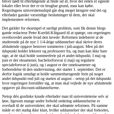
bliver nødt til efterfølgende at finde ud af, hvor der enten er egnede
lokaler eller hvor der er en brugbar grund, man kan købe.
Regeringens universitetsudspil går dog meget længere end det og
efterlader ganske væsentlige beslutninger til dem, der skal
implementere reformen.
Det gælder for eksempel et særligt problem, som fik denne blogs
gamle redacteur Peter Kurrild-Klitgaard til at spørge, om regeringen
overhovedet anede hvad den lavede: Reformen indebærer at de
studerende på de nye 1 1/4-årige uddannelser skal skrive deres
afsluttende opgave henover sommeren i juli-august. Men på det
tidspunkt holder lektorer og professorer fra, og man kan ikke bare
sige, at de skal holde sommerferie på et andet tidspunkt. I maj og
juni er der eksamener, bachelorforsvar (i maj) og regulære
specialeforsvar (i juni), og i august er der omeksamener og
forberedelse til den undervisning, der starter 1. september. Det er
derfor logisk umuligt at holde sammenhængende ferie på noget
andet tidspunkt end juli og starten af august – netop på det tidspunkt
hvor regeringen forestiller sig, at man skal vejlede de nye afsluttende
opgaver på discount-uddannelserne.
Netop dén gordiske knude efterlader man til universiteterne selv at
løse, ligesom mange andre forhold omkring uddannelserne er
overladt til de universiteter, der skal udmønte reformen. På samme
måde er det stadig ikke klart, hvilke uddannelser der skal forkortes,