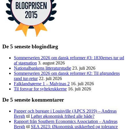
De 5 seneste blogindlæg
Sommerserien 2026 om dansk reformer #3: 1830ernes tur ud
af stagnation
3. august 2026
Nationalbankens litteraturstudie
23. juli 2026
Sommerserien 2026 om dansk reformer #2: Til afgrundens
rand tur-retur
22. juli 2026
Falklandsøerne 1 – Malvinas 2
16. juli 2026
Til forsvar for syltekrukkerne
16. juli 2026
De 5 seneste kommentarer
Papper och burgare i Louisville (APCS 2019) – Andreas
Bergh
til
Løfter økonomisk frihed alle både?
Rapport från Southern Economics Association – Andreas
Bergh
til
SEA 2023: Økonomisk usikkerhed og tolerance