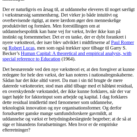
Der er naturligvis en årsag til, at uddannelse eleveres til noget særligt
i vækstmæssig sammenhæng. Det virker jo både intuitivt og
overbevisende rigtigt, at mere lærdom øger den menneskelige
produktivitet og formåen. Men forestillingen om at
uddannelsespolitik kan bane vej for vækst, hviler ikke kun på
instinkt og fornemmelser. Det er en tanke, der er dybt forankret i
nyere vækstteori, der især blev udviklet i midtfirserne af
Paul Romer
og
Robert Lucas
, men som også trækker spor tilbage til Garry S.
Becker’s
Human Capital: A theoretical and empirical analysis, with
special reference to Education
(1964).
Det besnærende ved den nye vækstteori er, at den foregiver at kunne
redegøre for hele den vækst, der kan noteres i nationalregnskaberne.
Sådan har det ikke altid været. Da man i sin tid brugte de mere
daterede vækstteorier, stod man altid tilbage med et håbløst residual,
en overskydende vækstandel, der ikke kunne forklares, når der var
taget højde for faktorinput som arbejde og kapital. I dag forklares
dette residual imidlertid med fænomener som uddannelse,
teknologisk innovation og nye organisationsformer. Og derfor
forudsætter ganske mange samfundsforskere gavmildt, at
uddannelse og vækst er betydningsbeslægtede begreber; at de så at
sige er hinandens forudsætninger. Men hvor er de empiriske
efterretninger?