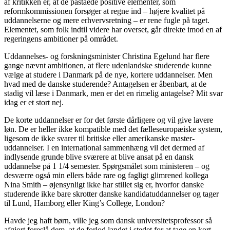
af kritikken er, at de påståede positive elementer, som
reformkommissionen forsøger at regne ind – højere kvalitet på
uddannelserne og mere erhvervsretning – er rene fugle på taget.
Elementet, som folk indtil videre har overset, går direkte imod en af
regeringens ambitioner på området.
Uddannelses- og forskningsminister Christina Egelund har flere
gange nævnt ambitionen, at flere udenlandske studerende kunne
vælge at studere i Danmark på de nye, kortere uddannelser. Men
hvad med de danske studerende? Antagelsen er åbenbart, at de
stadig vil læse i Danmark, men er det en rimelig antagelse? Mit svar
idag er et stort nej.
De korte uddannelser er for det første dårligere og vil give lavere
løn. De er heller ikke kompatible med det fælleseuropæiske system,
ligesom de ikke svarer til britiske eller amerikanske master-
uddannelser. I en international sammenhæng vil det dermed af
indlysende grunde blive sværere at blive ansat på en dansk
uddannelse på 1 1/4 semester. Spørgsmålet som ministeren – og
desværre også min ellers både rare og fagligt glimrened kollega
Nina Smith – øjensynligt ikke har stillet sig er, hvorfor danske
studerende ikke bare skrotter danske kandidatuddannelser og tager
til Lund, Hamborg eller King’s College, London?
Havde jeg haft børn, ville jeg som dansk universitetsprofessor så
afgjort foreslå dem, at de forlod landet i stedet for at tage en kort