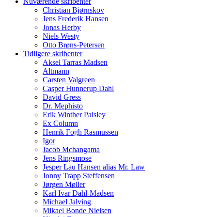
Nuværende skribenter
Christian Bjørnskov
Jens Frederik Hansen
Jonas Herby
Niels Westy
Otto Brøns-Petersen
Tidligere skribenter
Aksel Tarras Madsen
Altmann
Carsten Valgreen
Casper Hunnerup Dahl
David Gress
Dr. Mephisto
Erik Winther Paisley
Ex Column
Henrik Fogh Rasmussen
Igor
Jacob Mchangama
Jens Ringsmose
Jesper Lau Hansen alias Mr. Law
Jonny Trapp Steffensen
Jørgen Møller
Karl Ivar Dahl-Madsen
Michael Jalving
Mikael Bonde Nielsen