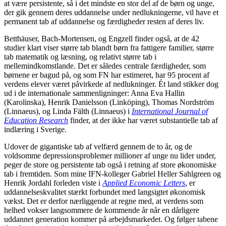
at være persistente, så i det mindste en stor del af de børn og unge,
der gik gennem deres uddannelse under nedlukningerne, vil have et
permanent tab af uddannelse og færdigheder resten af deres liv.
Betthäuser, Bach-Mortensen, og Engzell finder også, at de 42
studier klart viser større tab blandt børn fra fattigere familier, større
tab matematik og læsning, og relativt større tab i
mellemindkomstlande. Det er således centrale færdigheder, som
børnene er bagud på, og som FN har estimeret, har 95 procent af
verdens elever været påvirkede af nedlukninger. Ét land stikker dog
ud i de internationale sammenligninger: Anna Eva Hallin
(Karolinska), Henrik Danielsson (Linköping), Thomas Nordström
(Linnaeus), og Linda Fälth (Linnaeus) i
International Journal of
Education Research
finder, at der ikke har været substantielle tab af
indlæring i Sverige.
Udover de gigantiske tab af velfærd gennem de to år, og de
voldsomme depressionsproblemer millioner af unge nu lider under,
peger de store og persistente tab også i retning af store økonomiske
tab i fremtiden. Som mine IFN-kolleger Gabriel Heller Sahlgreen og
Henrik Jordahl forleden viste i
Applied Economic Letters
, er
uddannelseskvalitet stærkt forbundet med langsigtet økonomisk
vækst. Det er derfor nærliggende at regne med, at verdens som
helhed vokser langsommere de kommende år når en dårligere
uddannet generation kommer på arbejdsmarkedet. Og følger tabene