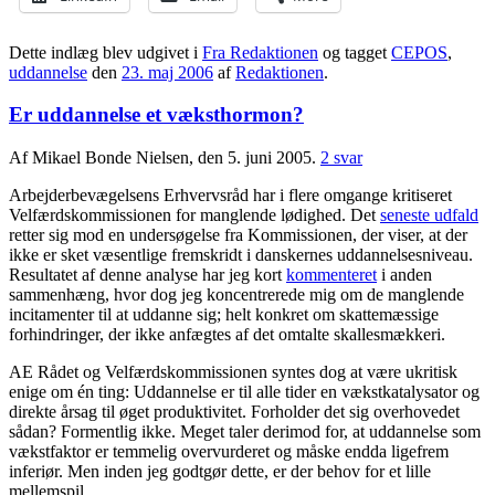
Dette indlæg blev udgivet i
Fra Redaktionen
og tagget
CEPOS
,
uddannelse
den
23. maj 2006
af
Redaktionen
.
Er uddannelse et væksthormon?
Af Mikael Bonde Nielsen, den 5. juni 2005.
2 svar
Arbejderbevægelsens Erhvervsråd har i flere omgange kritiseret
Velfærdskommissionen for manglende lødighed. Det
seneste udfald
retter sig mod en undersøgelse fra Kommissionen, der viser, at der
ikke er sket væsentlige fremskridt i danskernes uddannelsesniveau.
Resultatet af denne analyse har jeg kort
kommenteret
i anden
sammenhæng, hvor dog jeg koncentrerede mig om de manglende
incitamenter til at uddanne sig; helt konkret om skattemæssige
forhindringer, der ikke anfægtes af det omtalte skallesmækkeri.
AE Rådet og Velfærdskommissionen syntes dog at være ukritisk
enige om én ting: Uddannelse er til alle tider en vækstkatalysator og
direkte årsag til øget produktivitet. Forholder det sig overhovedet
sådan? Formentlig ikke. Meget taler derimod for, at uddannelse som
vækstfaktor er temmelig overvurderet og måske endda ligefrem
inferiør. Men inden jeg godtgør dette, er der behov for et lille
mellemspil.