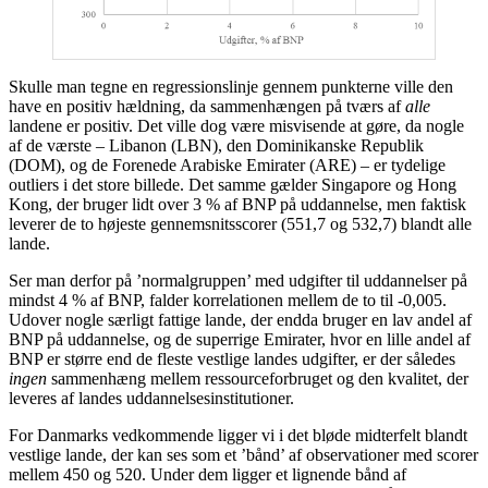
Skulle man tegne en regressionslinje gennem punkterne ville den
have en positiv hældning, da sammenhængen på tværs af
alle
landene er positiv. Det ville dog være misvisende at gøre, da nogle
af de værste – Libanon (LBN), den Dominikanske Republik
(DOM), og de Forenede Arabiske Emirater (ARE) – er tydelige
outliers i det store billede. Det samme gælder Singapore og Hong
Kong, der bruger lidt over 3 % af BNP på uddannelse, men faktisk
leverer de to højeste gennemsnitsscorer (551,7 og 532,7) blandt alle
lande.
Ser man derfor på ’normalgruppen’ med udgifter til uddannelser på
mindst 4 % af BNP, falder korrelationen mellem de to til -0,005.
Udover nogle særligt fattige lande, der endda bruger en lav andel af
BNP på uddannelse, og de superrige Emirater, hvor en lille andel af
BNP er større end de fleste vestlige landes udgifter, er der således
ingen
sammenhæng mellem ressourceforbruget og den kvalitet, der
leveres af landes uddannelsesinstitutioner.
For Danmarks vedkommende ligger vi i det bløde midterfelt blandt
vestlige lande, der kan ses som et ’bånd’ af observationer med scorer
mellem 450 og 520. Under dem ligger et lignende bånd af