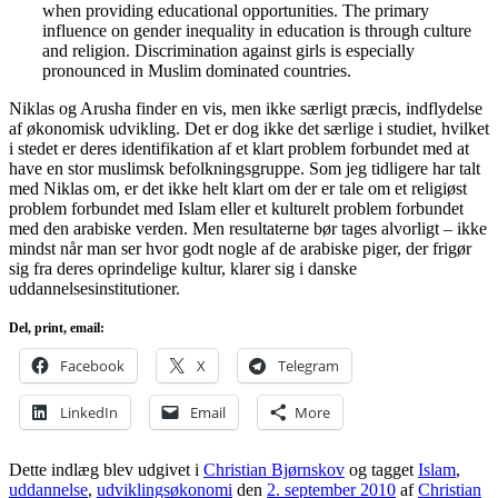
when providing educational opportunities. The primary
influence on gender inequality in education is through culture
and religion. Discrimination against girls is especially
pronounced in Muslim dominated countries.
Niklas og Arusha finder en vis, men ikke særligt præcis, indflydelse
af økonomisk udvikling. Det er dog ikke det særlige i studiet, hvilket
i stedet er deres identifikation af et klart problem forbundet med at
have en stor muslimsk befolkningsgruppe. Som jeg tidligere har talt
med Niklas om, er det ikke helt klart om der er tale om et religiøst
problem forbundet med Islam eller et kulturelt problem forbundet
med den arabiske verden. Men resultaterne bør tages alvorligt – ikke
mindst når man ser hvor godt nogle af de arabiske piger, der frigør
sig fra deres oprindelige kultur, klarer sig i danske
uddannelsesinstitutioner.
Del, print, email:
Facebook
X
Telegram
LinkedIn
Email
More
Dette indlæg blev udgivet i
Christian Bjørnskov
og tagget
Islam
,
uddannelse
,
udviklingsøkonomi
den
2. september 2010
af
Christian