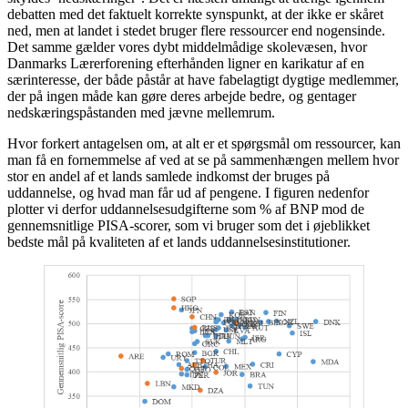
debatten med det faktuelt korrekte synspunkt, at der ikke er skåret
ned, men at landet i stedet bruger flere ressourcer end nogensinde.
Det samme gælder vores dybt middelmådige skolevæsen, hvor
Danmarks Lærerforening efterhånden ligner en karikatur af en
særinteresse, der både påstår at have fabelagtigt dygtige medlemmer,
der på ingen måde kan gøre deres arbejde bedre, og gentager
nedskæringspåstanden med jævne mellemrum.
Hvor forkert antagelsen om, at alt er et spørgsmål om ressourcer, kan
man få en fornemmelse af ved at se på sammenhængen mellem hvor
stor en andel af et lands samlede indkomst der bruges på
uddannelse, og hvad man får ud af pengene. I figuren nedenfor
plotter vi derfor uddannelsesudgifterne som % af BNP mod de
gennemsnitlige PISA-scorer, som vi bruger som det i øjeblikket
bedste mål på kvaliteten af et lands uddannelsesinstitutioner.