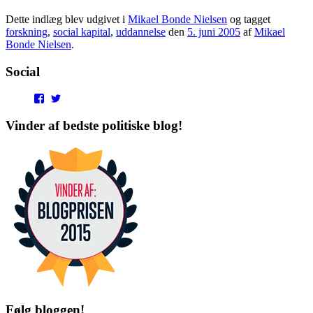
Dette indlæg blev udgivet i
Mikael Bonde Nielsen
og tagget
forskning
,
social kapital
,
uddannelse
den
5. juni 2005
af
Mikael
Bonde Nielsen
.
Social
View
View
punditokraterne’s
punditokraterne’s
profile
profile
Vinder af bedste politiske blog!
on
on
Facebook
Twitter
Følg bloggen!