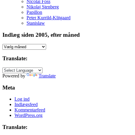
Nicolai Foss
Nikolaj Stenberg
Papillon
Peter Kurrild-Klitgaard
Stanislaw
Indlæg siden 2005, efter måned
Indlæg
siden
2005,
Translate:
efter
måned
Powered by
Translate
Meta
Log ind
Indlægsfeed
Kommentarfeed
WordPress.org
Translate: