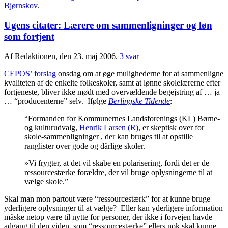
Bjørnskov
.
Ugens citater: Lærere om sammenligninger og løn
som fortjent
Af Redaktionen, den 23. maj 2006.
3 svar
CEPOS’ forslag
onsdag om at øge mulighederne for at sammenligne
kvaliteten af de enkelte folkeskoler, samt at lønne skolelærerne efter
fortjeneste, bliver ikke mødt med overvældende begejstring af … ja
… “producenterne” selv. Ifølge
Berlingske Tidende
:
“Formanden for Kommunernes Landsforenings (KL) Børne-
og kulturudvalg,
Henrik Larsen (R)
, er skeptisk over for
skole-sammenligninger , der kan bruges til at opstille
ranglister over gode og dårlige skoler.
»Vi frygter, at det vil skabe en polarisering, fordi det er de
ressourcestærke forældre, der vil bruge oplysningerne til at
vælge skole.”
Skal man mon partout være “ressourcestærk” for at kunne bruge
yderligere oplysninger til at vælge? Eller kan yderligere information
måske netop være til nytte for personer, der ikke i forvejen havde
adgang til den viden, som “ressourcestærke” ellers nok skal kunne