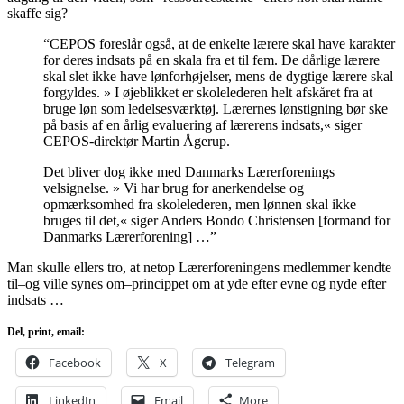
skaffe sig?
“CEPOS foreslår også, at de enkelte lærere skal have karakter
for deres indsats på en skala fra et til fem. De dårlige lærere
skal slet ikke have lønforhøjelser, mens de dygtige lærere skal
forgyldes. » I øjeblikket er skolelederen helt afskåret fra at
bruge løn som ledelsesværktøj. Lærernes lønstigning bør ske
på basis af en årlig evaluering af lærerens indsats,« siger
CEPOS-direktør Martin Ågerup.
Det bliver dog ikke med Danmarks Lærerforenings
velsignelse. » Vi har brug for anerkendelse og
opmærksomhed fra skolelederen, men lønnen skal ikke
bruges til det,« siger Anders Bondo Christensen [formand for
Danmarks Lærerforening] …”
Man skulle ellers tro, at netop Lærerforeningens medlemmer kendte
til–og ville synes om–princippet om at yde efter evne og nyde efter
indsats …
Del, print, email:
Facebook
X
Telegram
LinkedIn
Email
More