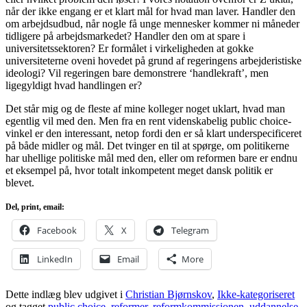
når der ikke engang er et klart mål for hvad man laver. Handler den
om arbejdsudbud, når nogle få unge mennesker kommer ni måneder
tidligere på arbejdsmarkedet? Handler den om at spare i
universitetssektoren? Er formålet i virkeligheden at gokke
universiteterne oveni hovedet på grund af regeringens arbejderistiske
ideologi? Vil regeringen bare demonstrere ‘handlekraft’, men
ligegyldigt hvad handlingen er?
Det står mig og de fleste af mine kolleger noget uklart, hvad man
egentlig vil med den. Men fra en rent videnskabelig public choice-
vinkel er den interessant, netop fordi den er så klart underspecificeret
på både midler og mål. Det tvinger en til at spørge, om politikerne
har uhellige politiske mål med den, eller om reformen bare er endnu
et eksempel på, hvor totalt inkompetent meget dansk politik er
blevet.
Del, print, email:
Facebook
X
Telegram
LinkedIn
Email
More
Dette indlæg blev udgivet i
Christian Bjørnskov
,
Ikke-kategoriseret
og tagget
public choice
,
reformer
,
reformkommissionen
,
uddannelse
,