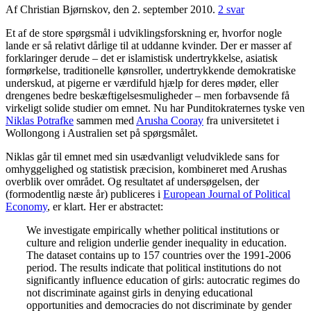
Af Christian Bjørnskov, den 2. september 2010.
2 svar
Et af de store spørgsmål i udviklingsforskning er, hvorfor nogle
lande er så relativt dårlige til at uddanne kvinder. Der er masser af
forklaringer derude – det er islamistisk undertrykkelse, asiatisk
formørkelse, traditionelle kønsroller, undertrykkende demokratiske
underskud, at pigerne er værdifuld hjælp for deres møder, eller
drengenes bedre beskæftigelsesmuligheder – men forbavsende få
virkeligt solide studier om emnet. Nu har Punditokraternes tyske ven
Niklas Potrafke
sammen med
Arusha Cooray
fra universitetet i
Wollongong i Australien set på spørgsmålet.
Niklas går til emnet med sin usædvanligt veludviklede sans for
omhyggelighed og statistisk præcision, kombineret med Arushas
overblik over området. Og resultatet af undersøgelsen, der
(formodentlig næste år) publiceres i
European Journal of Political
Economy
, er klart. Her er abstractet:
We investigate empirically whether political institutions or
culture and religion underlie gender inequality in education.
The dataset contains up to 157 countries over the 1991-2006
period. The results indicate that political institutions do not
significantly influence education of girls: autocratic regimes do
not discriminate against girls in denying educational
opportunities and democracies do not discriminate by gender