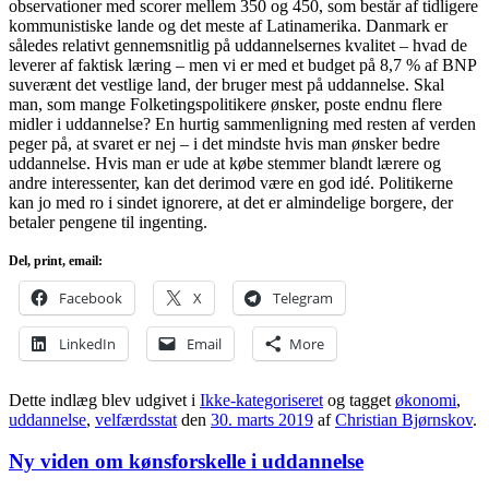
observationer med scorer mellem 350 og 450, som består af tidligere
kommunistiske lande og det meste af Latinamerika. Danmark er
således relativt gennemsnitlig på uddannelsernes kvalitet – hvad de
leverer af faktisk læring – men vi er med et budget på 8,7 % af BNP
suverænt det vestlige land, der bruger mest på uddannelse. Skal
man, som mange Folketingspolitikere ønsker, poste endnu flere
midler i uddannelse? En hurtig sammenligning med resten af verden
peger på, at svaret er nej – i det mindste hvis man ønsker bedre
uddannelse. Hvis man er ude at købe stemmer blandt lærere og
andre interessenter, kan det derimod være en god idé. Politikerne
kan jo med ro i sindet ignorere, at det er almindelige borgere, der
betaler pengene til ingenting.
Del, print, email:
Facebook
X
Telegram
LinkedIn
Email
More
Dette indlæg blev udgivet i
Ikke-kategoriseret
og tagget
økonomi
,
uddannelse
,
velfærdsstat
den
30. marts 2019
af
Christian Bjørnskov
.
Ny viden om kønsforskelle i uddannelse