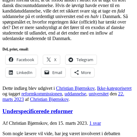
dansk discountuddannelse. Hvis de iøvrigt havde evner til en
kandidatuddannelse, ville det ret sikkert svare sig at tage en
fuld
uddannelse på et ordentligt universitet end en
halv
i Danmark. Så
spørgsmålet er, hvorfor regeringen ikke (officielt) har tænkt over
det? Det er mere sandsynligt at det fører til en exodus af danske
studerende til udlandet, end at det ender med en inflow af
udenlanske studerende til Danmark.
Del, print, email:
Facebook
X
Telegram
LinkedIn
Email
More
Dette indlæg blev udgivet i
Christian Bjørnskov
,
Ikke-kategoriseret
og tagget
reformkommissionen
,
uddannelse
,
universitet
den
22.
marts 2023
af
Christian Bjørnskov
.
Underspecificerede reformer
Af Christian Bjørnskov, den 15. marts 2023.
1 svar
Som nogle læsere vil vide, har jeg været involveret i debatten