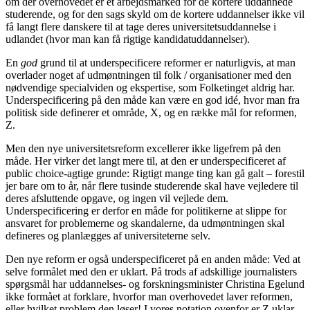
om der overhovedet er et arbejdsmarked for de kortere uddannede
studerende, og for den sags skyld om de kortere uddannelser ikke vil
få langt flere danskere til at tage deres universitetsuddannelse i
udlandet (hvor man kan få rigtige kandidatuddannelser).
En
god
grund til at underspecificere reformer er naturligvis, at man
overlader noget af udmøntningen til folk / organisationer med den
nødvendige specialviden og ekspertise, som Folketinget aldrig har.
Underspecificering på den måde kan være en god idé, hvor man fra
politisk side definerer et område, X, og en række mål for reformen,
Z.
Men den nye universitetsreform excellerer ikke ligefrem på den
måde. Her virker det langt mere til, at den er underspecificeret af
public choice-agtige grunde: Rigtigt mange ting kan gå galt – forestil
jer bare om to år, når flere tusinde studerende skal have vejledere til
deres afsluttende opgave, og ingen vil vejlede dem.
Underspecificering er derfor en måde for politikerne at slippe for
ansvaret for problemerne og skandalerne, da udmøntningen skal
defineres og planlægges af universiteterne selv.
Den nye reform er også underspecificeret på en anden måde: Ved at
selve formålet med den er uklart. På trods af adskillige journalisters
spørgsmål har uddannelses- og forskningsminister Christina Egelund
ikke formået at forklare, hvorfor man overhovedet laver reformen,
eller hvilket problem den løser! I vores notation ovenfor er Z uklar,