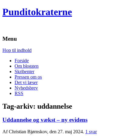
Punditokraterne
Menu
Hop til indhold
Forside
Om bloggen
Skribenter
Pressen om os
Det vi læser
Nyhedsbrev
RSS
Tag-arkiv:
uddannelse
Uddannelse og vækst – ny evidens
Af Christian Bjørnskov, den 27. maj 2024.
1 svar