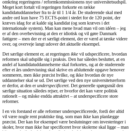
omkring regeringens / reformkommissionens nye universitetsudspil.
Meget kort fortalt vil regeringen forkorte en række
kandidatuddannelser fra to år til 1 1/4 år. De studerende skal med
andre ord kun have 75 ECTS-point i stedet for de 120 point, der
kræves idag for at kalde sig kandidat (og som kræves i det
internationale system). Man kan mene hvad man vil om idéen – jeg
er af den overbevisning at den er idiotisk og vil gøre Danmark
fattigere – men der er et særligt element, der er værd at tænke videre
over, og overveje langt udover det aktuelle eksempel.
Det særlige element er, at regeringen
ikke
vil udspecificere, hvordan
reformen skal udspille sig i praksis. Den har således besluttet, at en
andel af kandidatuddannelserne skal forkortes, og at de studerende
efter et års undervisning skal skrive en afsluttende opgave henover
sommeren, men ikke præcist hvilke, og ikke hvordan de nye
uddannelser skal se ud. Det særlige ved den nye universitetsreform
er derfor, at den er
underspecificeret
. Det generelle spørgsmål den
særlige situation således rejser, er hvorfor det kan være politisk
rationelt – og måske endda attraktivt – at underspecificere store
reformer.
I en vis forstand er alle reformer underspecificerede, fordi der altid
vil være nogle rent praktiske ting, som man ikke kan planlægge
præcist. Der kan for eksempel være beslutninger om investeringer i
skoler, hvor man ikke har specificeret hvor skolerne skal ligge – man