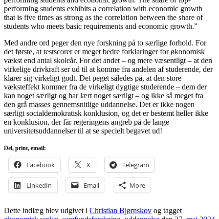
performing students exhibits a correlation with economic growth
that is five times as strong as the correlation between the share of
students who meets basic requirements and economic growth.”
Med andre ord peger den nye forskning på to særlige forhold. For
det første, at testscorer er meget bedre forklaringer for økonomisk
vækst end antal skoleår. For det andet – og mere væsentligt – at den
virkelige drivkraft ser ud til at komme fra andelen af studerende, der
klarer sig virkeligt godt. Det peget således på, at den store
væksteffekt kommer fra de virkeligt dygtige studerende – dem der
kan noget særligt og har lært noget særligt – og ikke så meget fra
den grå masses gennemsnitlige uddannelse. Det er ikke nogen
særligt socialdemokratisk konklusion, og det er bestemt heller ikke
en konklusion, der får regeringens angreb på de lange
universitetsuddannelser til at se specielt begavet ud!
Del, print, email:
Facebook
X
Telegram
LinkedIn
Email
More
Dette indlæg blev udgivet i
Christian Bjørnskov
og tagget