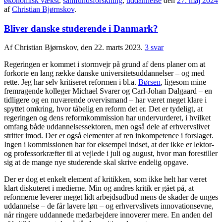
økonomisk vækst
,
samfundsforskning
,
uddannelse
den
27. maj 2024
af
Christian Bjørnskov
.
Bliver danske studerende i Danmark?
Af Christian Bjørnskov, den 22. marts 2023.
3 svar
Regeringen er kommet i stormvejr på grund af dens planer om at
forkorte en lang række danske universitetsuddannelser – og med
rette. Jeg har selv kritiseret reformen i bl.a.
Børsen
, ligesom mine
fremragende kolleger Michael Svarer og Carl-Johan Dalgaard – en
tidligere og en nuværende overvismand – har været meget klare i
spyttet omkring, hvor tåbelig en reform det er. Det er tydeligt, at
regeringen og dens reformkommission har undervurderet, i hvilket
omfang både uddannelsessektoren, men også dele af erhvervslivet
stritter imod. Der er også elementer af ren inkompetence i forslaget.
Ingen i kommissionen har for eksempel indset, at der ikke er lektor-
og professorkræfter til at vejlede i juli og august, hvor man forestiller
sig at de mange nye studerende skal skrive endelig opgave.
Der er dog et enkelt element af kritikken, som ikke helt har været
klart diskuteret i medierne. Min og andres kritik er gået på, at
reformerne leverer meget lidt arbejdsudbud mens de skader de unges
uddannelse – de får lavere løn – og erhvervslivets innovationsevne,
når ringere uddannede medarbejdere innoverer mere. En anden del