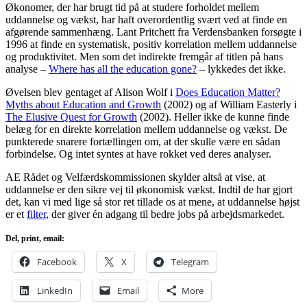
Økonomer, der har brugt tid på at studere forholdet mellem
uddannelse og vækst, har haft overordentlig svært ved at finde en
afgørende sammenhæng. Lant Pritchett fra Verdensbanken forsøgte i
1996 at finde en systematisk, positiv korrelation mellem uddannelse
og produktivitet. Men som det indirekte fremgår af titlen på hans
analyse –
Where has all the education gone?
– lykkedes det ikke.
Øvelsen blev gentaget af Alison Wolf i
Does Education Matter?
Myths about Education and Growth
(2002) og af William Easterly i
The Elusive Quest for Growth
(2002). Heller ikke de kunne finde
belæg for en direkte korrelation mellem uddannelse og vækst. De
punkterede snarere fortællingen om, at der skulle være en sådan
forbindelse. Og intet syntes at have rokket ved deres analyser.
AE Rådet og Velfærdskommissionen skylder altså at vise, at
uddannelse er den sikre vej til økonomisk vækst. Indtil de har gjort
det, kan vi med lige så stor ret tillade os at mene, at uddannelse højst
er et
filter
, der giver én adgang til bedre jobs på arbejdsmarkedet.
Del, print, email:
Facebook
X
Telegram
LinkedIn
Email
More