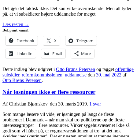
Det gør det faktisk ikke. Det kan virke overraskende. Men alt tyder
på, at vi subsidierer højere uddannelse for meget.
Læs resten
→
Del, print, email:
Facebook
X
Telegram
LinkedIn
Email
More
Dette indlæg blev udgivet i
Otto Brøns-Petersen
og tagget
offentlige
subsidier
,
reformkommissionen
,
uddannelse
den
30. maj 2022
af
Otto Brøns-Petersen
.
Når løsningen ikke er flere ressourcer
Af Christian Bjørnskov, den 30. marts 2019.
1 svar
Som mange læsere vil vide, er løsningen på langt de fleste
problemer i Danmark – når man skal tro politikerne og de fleste
interessegrupper – flere ressourcer. Virker sygehusvæsenet ikke så
godt som vi håber på, er rygmarvsreaktionen at tro, at det nok
skyldes ’nedskæringer’. Det er næsten umuligt at trænge igennem