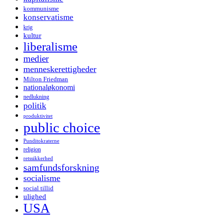
kommunisme
konservatisme
krig
kultur
liberalisme
medier
menneskerettigheder
Milton Friedman
nationaløkonomi
nedlukning
politik
produktivitet
public choice
Punditokraterne
religion
retssikkerhed
samfundsforskning
socialisme
social tillid
ulighed
USA