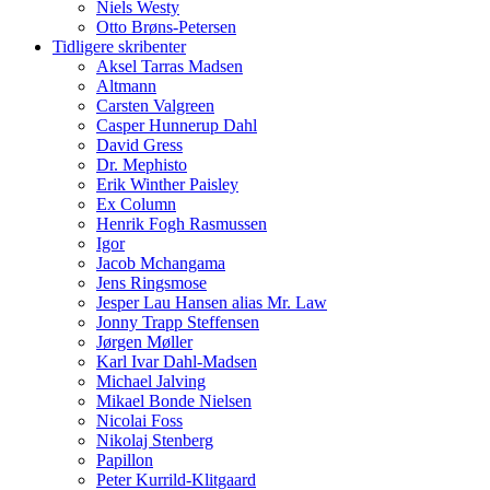
Niels Westy
Otto Brøns-Petersen
Tidligere skribenter
Aksel Tarras Madsen
Altmann
Carsten Valgreen
Casper Hunnerup Dahl
David Gress
Dr. Mephisto
Erik Winther Paisley
Ex Column
Henrik Fogh Rasmussen
Igor
Jacob Mchangama
Jens Ringsmose
Jesper Lau Hansen alias Mr. Law
Jonny Trapp Steffensen
Jørgen Møller
Karl Ivar Dahl-Madsen
Michael Jalving
Mikael Bonde Nielsen
Nicolai Foss
Nikolaj Stenberg
Papillon
Peter Kurrild-Klitgaard