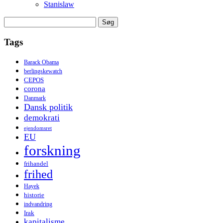
Stanislaw
Søg
efter:
Tags
Barack Obama
berlingskewatch
CEPOS
corona
Danmark
Dansk politik
demokrati
ejendomsret
EU
forskning
frihandel
frihed
Hayek
historie
indvandring
Irak
kapitalisme