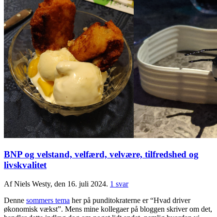
BNP og velstand, velfærd, velvære, tilfredshed og
livskvalitet
Af Niels Westy, den 16. juli 2024.
1 svar
Denne
sommers tema
her på punditokraterne er “Hvad driver
økonomisk vækst”. Mens mine kollegaer på bloggen skriver om det,