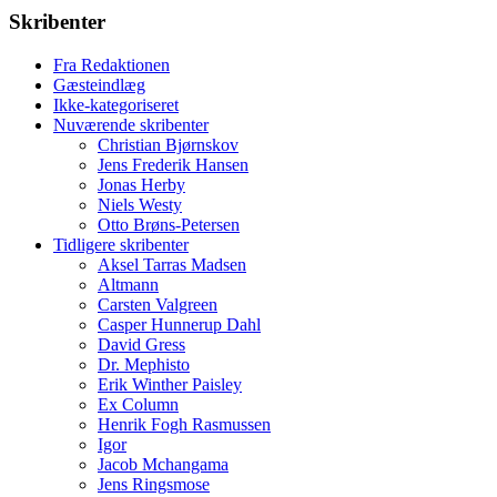
Skribenter
Fra Redaktionen
Gæsteindlæg
Ikke-kategoriseret
Nuværende skribenter
Christian Bjørnskov
Jens Frederik Hansen
Jonas Herby
Niels Westy
Otto Brøns-Petersen
Tidligere skribenter
Aksel Tarras Madsen
Altmann
Carsten Valgreen
Casper Hunnerup Dahl
David Gress
Dr. Mephisto
Erik Winther Paisley
Ex Column
Henrik Fogh Rasmussen
Igor
Jacob Mchangama
Jens Ringsmose