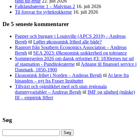
rand tur-retur
22. juli 2026
Falklandsøerne 1 – Malvinas 2
16. juli 2026
Til forsvar for syltekrukkerne
16. juli 2026
De 5 seneste kommentarer
Papper och burgare i Louisville (APCS 2019) – Andreas
Bergh
til
Løfter økonomisk frihed alle både?
Rapport från Southern Economics Association – Andreas
Bergh
til
SEA 2023: Økonomisk usikkerhed og tolerance
Sommerserien 2026 om dansk reformer #3: 1830ernes tur ud
af stagnation - Punditokraterne
til
Adgang til finansiel service i
Danmark, 1850-1900
Ekonomisk frihet i Norden – Andreas Bergh
til
At lære fra
hinanden – nyt fra Fraser Instituttet
Tillväxt och ojämlikhet med och utan regionala
dummyvariabler – Andreas Bergh
til
IMF og ulighed (måske)
III – empirisk fifleri
Søg
Søg
efter: