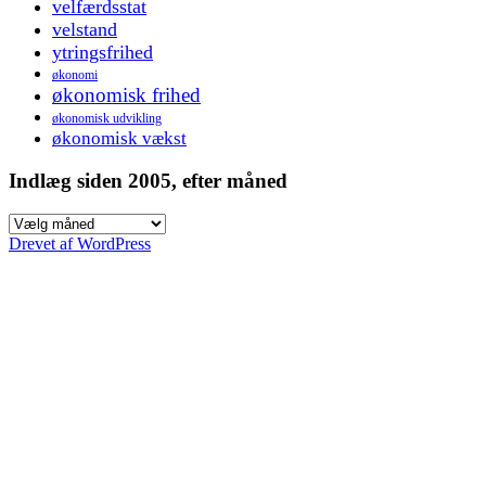
velfærdsstat
velstand
ytringsfrihed
økonomi
økonomisk frihed
økonomisk udvikling
økonomisk vækst
Indlæg siden 2005, efter måned
Indlæg
siden
Drevet af WordPress
2005,
efter
måned