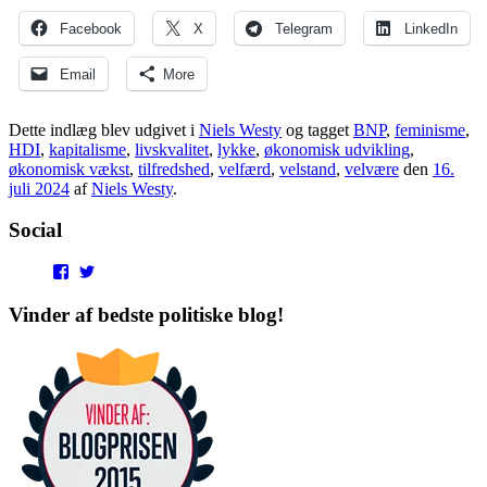
Facebook
X
Telegram
LinkedIn
Email
More
Dette indlæg blev udgivet i
Niels Westy
og tagget
BNP
,
feminisme
,
HDI
,
kapitalisme
,
livskvalitet
,
lykke
,
økonomisk udvikling
,
økonomisk vækst
,
tilfredshed
,
velfærd
,
velstand
,
velvære
den
16.
juli 2024
af
Niels Westy
.
Social
View
View
punditokraterne’s
punditokraterne’s
profile
profile
Vinder af bedste politiske blog!
on
on
Facebook
Twitter