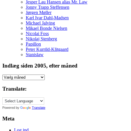
Jesper Lau Hansen alias Mr. Law
Jonny Trapp Steffensen
Jørgen Møller
Karl Ivar Dahl-Madsen
Michael Jalving
Mikael Bonde Nielsen
Nicolai Foss
Nikolaj Stenberg
Papillon
Peter Kurrild-Klitgaard
Stanislaw
Indlæg siden 2005, efter måned
Indlæg
siden
2005,
Translate:
efter
måned
Powered by
Translate
Meta
Log ind