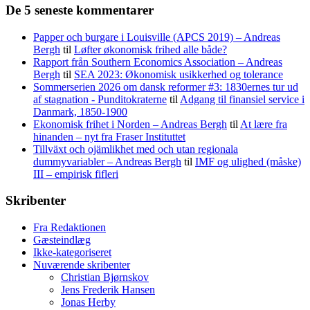
De 5 seneste kommentarer
Papper och burgare i Louisville (APCS 2019) – Andreas
Bergh
til
Løfter økonomisk frihed alle både?
Rapport från Southern Economics Association – Andreas
Bergh
til
SEA 2023: Økonomisk usikkerhed og tolerance
Sommerserien 2026 om dansk reformer #3: 1830ernes tur ud
af stagnation - Punditokraterne
til
Adgang til finansiel service i
Danmark, 1850-1900
Ekonomisk frihet i Norden – Andreas Bergh
til
At lære fra
hinanden – nyt fra Fraser Instituttet
Tillväxt och ojämlikhet med och utan regionala
dummyvariabler – Andreas Bergh
til
IMF og ulighed (måske)
III – empirisk fifleri
Skribenter
Fra Redaktionen
Gæsteindlæg
Ikke-kategoriseret
Nuværende skribenter
Christian Bjørnskov
Jens Frederik Hansen
Jonas Herby