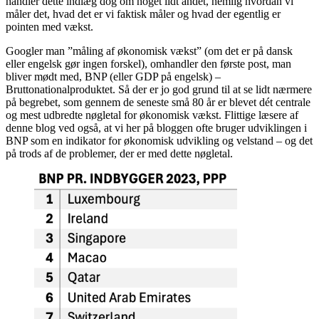
handler dette indlæg dog om noget lidt andet, nemlig hvordan vi
måler det, hvad det er vi faktisk måler og hvad der egentlig er
pointen med vækst.
Googler man ”måling af økonomisk vækst” (om det er på dansk
eller engelsk gør ingen forskel), omhandler den første post, man
bliver mødt med, BNP (eller GDP på engelsk) –
Bruttonationalproduktet. Så der er jo god grund til at se lidt nærmere
på begrebet, som gennem de seneste små 80 år er blevet dét centrale
og mest udbredte nøgletal for økonomisk vækst. Flittige læsere af
denne blog ved også, at vi her på bloggen ofte bruger udviklingen i
BNP som en indikator for økonomisk udvikling og velstand – og det
på trods af de problemer, der er med dette nøgletal.