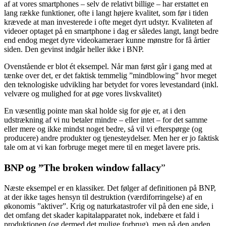
af at vores smartphones – selv de relativt billige – har erstattet en
lang række funktioner, ofte i langt højere kvalitet, som før i tiden
krævede at man investerede i ofte meget dyrt udstyr. Kvaliteten af
videoer optaget på en smartphone i dag er således langt, langt bedre
end endog meget dyre videokameraer kunne mønstre for få årtier
siden. Den gevinst indgår heller ikke i BNP.
Ovenstående er blot ét eksempel. Når man først går i gang med at
tænke over det, er det faktisk temmelig ”mindblowing” hvor meget
den teknologiske udvikling har betydet for vores levestandard (inkl.
velvære og mulighed for at øge vores livskvalitet)
En væsentlig pointe man skal holde sig for øje er, at i den
udstrækning af vi nu betaler mindre – eller intet – for det samme
eller mere og ikke mindst noget bedre, så vil vi efterspørge (og
producere) andre produkter og tjenesteydelser. Men her er jo faktisk
tale om at vi kan forbruge meget mere til en meget lavere pris.
BNP og ”
The broken window fallacy
”
Næste eksempel er en klassiker. Det følger af definitionen på BNP,
at der ikke tages hensyn til destruktion (værdiforringelse) af en
økonomis ”aktiver”. Krig og naturkatastrofer vil på den ene side, i
det omfang det skader kapitalapparatet nok, indebære et fald i
produktionen (og dermed det mulige forbrug), men på den anden