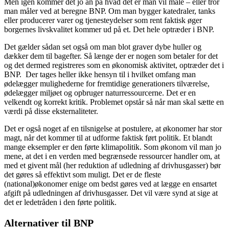
Men igen kommer det jo an på hvad det er man vil måle – eller tror
man måler ved at beregne BNP. Om man bygger katedraler, tanks
eller producerer varer og tjenesteydelser som rent faktisk øger
borgernes livskvalitet kommer ud på et. Det hele optræder i BNP.
Det gælder sådan set også om man blot graver dybe huller og
dækker dem til bagefter. Så længe der er nogen som betaler for det
og det dermed registreres som en økonomisk aktivitet, optræder det i
BNP. Der tages heller ikke hensyn til i hvilket omfang man
ødelægger mulighederne for fremtidige generationers tilværelse,
ødelægger miljøet og opbruger naturressourcerne. Det er en
velkendt og korrekt kritik. Problemet opstår så når man skal sætte en
værdi på disse eksternaliteter.
Det er også noget af en tilsnigelse at postulere, at økonomer har stor
magt, når det kommer til at udforme faktisk ført politik. Et blandt
mange eksempler er den førte klimapolitik. Som økonom vil man jo
mene, at det i en verden med begrænsede ressourcer handler om, at
med et givent mål (her reduktion af udledning af drivhusgasser) bør
det gøres så effektivt som muligt. Det er de fleste
(national)økonomer enige om bedst gøres ved at lægge en ensartet
afgift på udledningen af drivhusgasser. Det vil være synd at sige at
det er ledetråden i den førte politik.
Alternativer til BNP