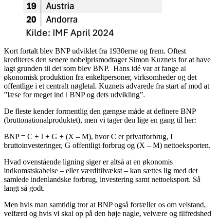
Kort fortalt blev BNP udviklet fra 1930erne og frem. Oftest
krediteres den senere nobelprismodtager Simon Kuznets for at have
lagt grunden til det som blev BNP. Hans idé var at fange al
økonomisk produktion fra enkeltpersoner, virksomheder og det
offentlige i et centralt nøgletal. Kuznets advarede fra start af mod at
”læse for meget ind i BNP og dets udvikling”.
De fleste kender formentlig den gængse måde at definere BNP
(bruttonationalproduktet), men vi tager den lige en gang til her:
BNP = C + I + G + (X – M), hvor C er privatforbrug, I
bruttoinvesteringer, G offentligt forbrug og (X – M) nettoeksporten.
Hvad ovenstående ligning siger er altså at en økonomis
indkomstskabelse – eller værditilvækst – kan sættes lig med det
samlede indenlandske forbrug, investering samt nettoeksport. Så
langt så godt.
Men hvis man samtidig tror at BNP også fortæller os om velstand,
velfærd og hvis vi skal op på den høje nagle, velvære og tilfredshed