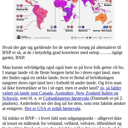
Hvad der gør sig gældende for de nævnte forsøg på alternativer til
BNP er så, at de i betydelig grad korrelerer med netop……., rigtigt
gættet, BNP.
Man kunne selvfølgelig også også bare se på hvor folk gerne vil bo.
I mange lande vil de fleste borgere helst bo i deres eget land, men
der findes også en række lande, hvor et flertal af befolkningen
rangerer deres eget land lavt i forhold til andre lande. Og hvis man
så ikke foretrækker at bo i sit eget, men et andet land?
Ja, så falder
valget på lande som Canada, Australien, New Zealand Italien og
Schweiz
, som bl. a. er
Colombianeres førstevalg
(Danmark er på 2.
pladsen). Anderledes ser det dog ud for dem, som rent faktisk ønsker
at emigrere,
Her er USA et solidt førstevalg
.
Så måske er BNP – i hvert fald som udgangspunkt – alligevel ikke
så tosset en målestok for velstand, velfærd, velvære, tilfredshed og