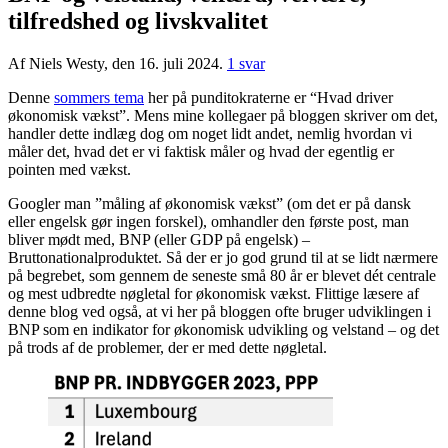
tilfredshed og livskvalitet
Af Niels Westy, den 16. juli 2024.
1 svar
Denne
sommers tema
her på punditokraterne er “Hvad driver
økonomisk vækst”. Mens mine kollegaer på bloggen skriver om det,
handler dette indlæg dog om noget lidt andet, nemlig hvordan vi
måler det, hvad det er vi faktisk måler og hvad der egentlig er
pointen med vækst.
Googler man ”måling af økonomisk vækst” (om det er på dansk
eller engelsk gør ingen forskel), omhandler den første post, man
bliver mødt med, BNP (eller GDP på engelsk) –
Bruttonationalproduktet. Så der er jo god grund til at se lidt nærmere
på begrebet, som gennem de seneste små 80 år er blevet dét centrale
og mest udbredte nøgletal for økonomisk vækst. Flittige læsere af
denne blog ved også, at vi her på bloggen ofte bruger udviklingen i
BNP som en indikator for økonomisk udvikling og velstand – og det
på trods af de problemer, der er med dette nøgletal.