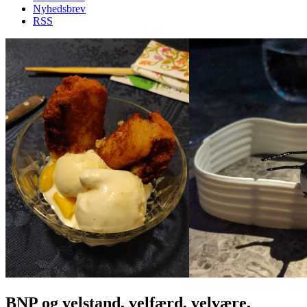
Nyhedsbrev
RSS
BNP og velstand, velfærd, velvære,