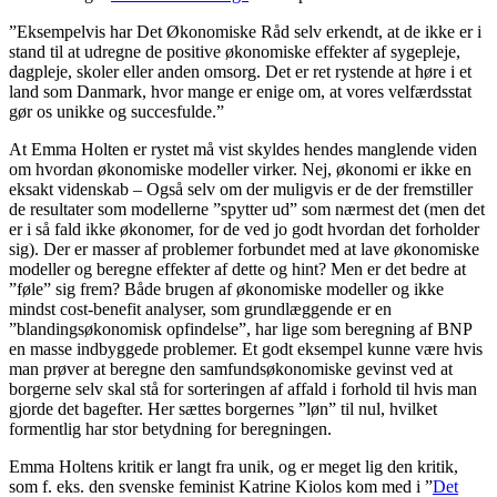
”Eksempelvis har Det Økonomiske Råd selv erkendt, at de ikke er i
stand til at udregne de positive økonomiske effekter af sygepleje,
dagpleje, skoler eller anden omsorg. Det er ret rystende at høre i et
land som Danmark, hvor mange er enige om, at vores velfærdsstat
gør os unikke og succesfulde.”
At Emma Holten er rystet må vist skyldes hendes manglende viden
om hvordan økonomiske modeller virker. Nej, økonomi er ikke en
eksakt videnskab – Også selv om der muligvis er de der fremstiller
de resultater som modellerne ”spytter ud” som nærmest det (men det
er i så fald ikke økonomer, for de ved jo godt hvordan det forholder
sig). Der er masser af problemer forbundet med at lave økonomiske
modeller og beregne effekter af dette og hint? Men er det bedre at
”føle” sig frem? Både brugen af økonomiske modeller og ikke
mindst cost-benefit analyser, som grundlæggende er en
”blandingsøkonomisk opfindelse”, har lige som beregning af BNP
en masse indbyggede problemer. Et godt eksempel kunne være hvis
man prøver at beregne den samfundsøkonomiske gevinst ved at
borgerne selv skal stå for sorteringen af affald i forhold til hvis man
gjorde det bagefter. Her sættes borgernes ”løn” til nul, hvilket
formentlig har stor betydning for beregningen.
Emma Holtens kritik er langt fra unik, og er meget lig den kritik,
som f. eks. den svenske feminist Katrine Kiolos kom med i ”
Det