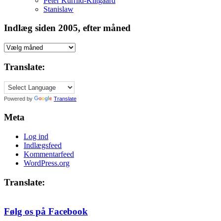
Peter Kurrild-Klitgaard
Stanislaw
Indlæg siden 2005, efter måned
Indlæg
siden
2005,
Translate:
efter
måned
Powered by
Translate
Meta
Log ind
Indlægsfeed
Kommentarfeed
WordPress.org
Translate:
Følg os på Facebook