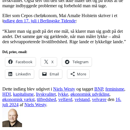
livskvalitet. Også selv om den slet ikke måler det og på trods af de
mange indbyggede problemer og forbehold man må tage.
Eller som Cepos cheføkonom, Mai Amalie Holstein skriver i et
i
ndlæg den 17. juli i Berlingske Tidende
:
“Klarer man sig godt på det ene mål, så klarer man sig godt på det
andet. Det samme gør sig gældende, når man måler lykke – altså
den selvrapporterede livstilfredshed. Rige lande er lykkelige lande.”
Del, print, email:
Facebook
X
Telegram
LinkedIn
Email
More
Dette indlæg blev udgivet i
Niels Westy
og tagget
BNP
,
feminisme
,
HDI
,
kapitalisme
,
livskvalitet
,
lykke
,
økonomisk udvikling
,
økonomisk vækst
,
tilfredshed
,
velfærd
,
velstand
,
velvære
den
16.
juli 2024
af
Niels Westy
.