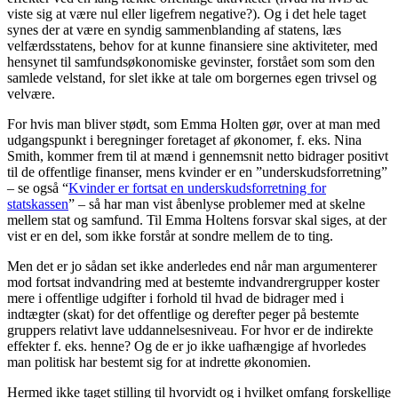
viste sig at være nul eller ligefrem negative?). Og i det hele taget
synes der at være en syndig sammenblanding af statens, læs
velfærdsstatens, behov for at kunne finansiere sine aktiviteter, med
hensynet til samfundsøkonomiske gevinster, forstået som som den
samlede velstand, for slet ikke at tale om borgernes egen trivsel og
velvære.
For hvis man bliver stødt, som Emma Holten gør, over at man med
udgangspunkt i beregninger foretaget af økonomer, f. eks. Nina
Smith, kommer frem til at mænd i gennemsnit netto bidrager positivt
til de offentlige finanser, mens kvinder er en ”underskudsforretning”
– se også “
Kvinder er fortsat en underskudsforretning for
statskassen
” – så har man vist åbenlyse problemer med at skelne
mellem stat og samfund. Til Emma Holtens forsvar skal siges, at der
vist er en del, som ikke forstår at sondre mellem de to ting.
Men det er jo sådan set ikke anderledes end når man argumenterer
mod fortsat indvandring med at bestemte indvandrergrupper koster
mere i offentlige udgifter i forhold til hvad de bidrager med i
indtægter (skat) for det offentlige og derefter peger på bestemte
gruppers relativt lave uddannelsesniveau. For hvor er de indirekte
effekter f. eks. henne? Og de er jo ikke uafhængige af hvorledes
man politisk har bestemt sig for at indrette økonomien.
Hermed ikke taget stilling til hvorvidt og i hvilket omfang forskellige