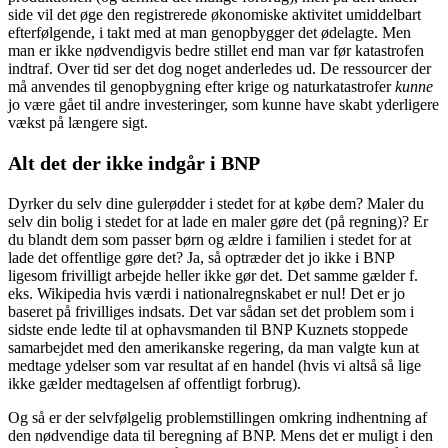
side vil det øge den registrerede økonomiske aktivitet umiddelbart
efterfølgende, i takt med at man genopbygger det ødelagte. Men
man er ikke nødvendigvis bedre stillet end man var før katastrofen
indtraf. Over tid ser det dog noget anderledes ud. De ressourcer der
må anvendes til genopbygning efter krige og naturkatastrofer
kunne
jo være gået til andre investeringer, som kunne have skabt yderligere
vækst på længere sigt.
Alt det der ikke indgår i BNP
Dyrker du selv dine gulerødder i stedet for at købe dem? Maler du
selv din bolig i stedet for at lade en maler gøre det (på regning)? Er
du blandt dem som passer børn og ældre i familien i stedet for at
lade det offentlige gøre det? Ja, så optræder det jo ikke i BNP
ligesom frivilligt arbejde heller ikke gør det. Det samme gælder f.
eks. Wikipedia hvis værdi i nationalregnskabet er nul! Det er jo
baseret på frivilliges indsats. Det var sådan set det problem som i
sidste ende ledte til at ophavsmanden til BNP Kuznets stoppede
samarbejdet med den amerikanske regering, da man valgte kun at
medtage ydelser som var resultat af en handel (hvis vi altså så lige
ikke gælder medtagelsen af offentligt forbrug).
Og så er der selvfølgelig problemstillingen omkring indhentning af
den nødvendige data til beregning af BNP. Mens det er muligt i den