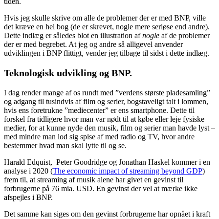
tiden.
Hvis jeg skulle skrive om alle de problemer der er med BNP, ville
det kræve en hel bog (de er skrevet, nogle mere seriøse end andre).
Dette indlæg er således blot en illustration af
nogle
af de problemer
der er med begrebet. At jeg og andre så alligevel anvender
udviklingen i BNP flittigt, vender jeg tilbage til sidst i dette indlæg.
Teknologisk udvikling og BNP.
I dag render mange af os rundt med ”verdens største pladesamling”
og adgang til tusindvis af film og serier, bogstaveligt talt i lommen,
hvis ens foretrukne ”mediecenter” er ens smartphone. Dette til
forskel fra tidligere hvor man var nødt til at købe eller leje fysiske
medier, for at kunne nyde den musik, film og serier man havde lyst –
med mindre man lod sig spise af med radio og TV, hvor andre
bestemmer hvad man skal lytte til og se.
Harald Edquist, Peter Goodridge og Jonathan Haskel kommer i en
analyse i 2020 (
The economic impact of streaming beyond GDP
)
frem til, at streaming af musik alene har givet en gevinst til
forbrugerne på 76 mia. USD. En gevinst der vel at mærke ikke
afspejles i BNP.
Det samme kan siges om den gevinst forbrugerne har opnået i kraft