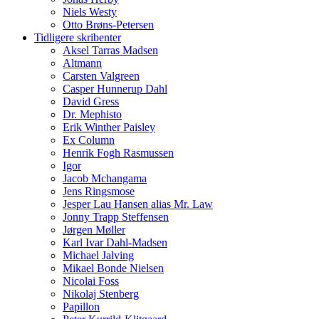
Niels Westy
Otto Brøns-Petersen
Tidligere skribenter
Aksel Tarras Madsen
Altmann
Carsten Valgreen
Casper Hunnerup Dahl
David Gress
Dr. Mephisto
Erik Winther Paisley
Ex Column
Henrik Fogh Rasmussen
Igor
Jacob Mchangama
Jens Ringsmose
Jesper Lau Hansen alias Mr. Law
Jonny Trapp Steffensen
Jørgen Møller
Karl Ivar Dahl-Madsen
Michael Jalving
Mikael Bonde Nielsen
Nicolai Foss
Nikolaj Stenberg
Papillon