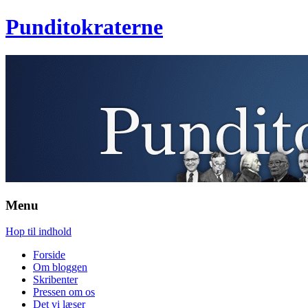
Punditokraterne
Menu
Hop til indhold
Forside
Om bloggen
Skribenter
Pressen om os
Det vi læser