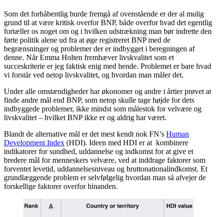
Som det forhåbentlig burde fremgå af ovenstående er der al mulig
grund til at være kritisk overfor BNP, både overfor hvad det egentlig
fortæller os noget om og i hvilken udstrækning man bør indrette den
førte politik alene ud fra at øge registreret BNP med de
begrænsninger og problemer der er indbygget i beregningen af
denne. Når Emma Holten fremhæver livskvalitet som et
succeskriterie er jeg faktisk enig med hende. Problemet er bare hvad
vi forstår ved netop livskvalitet, og hvordan man måler det.
Under alle omstændigheder har økonomer og andre i årtier prøvet at
finde andre mål end BNP, som netop skulle tage højde for dets
indbyggede problemer, ikke mindst som målestok for velvære og
livskvalitet – hvilket BNP ikke er og aldrig har været.
Blandt de alternative mål er det mest kendt nok FN’s
Human
Development Index
(HDI). Ideen med HDI er at kombinere
indikatorer for sundhed, uddannelse og indkomst for at give et
bredere mål for menneskers velvære, ved at inddrage faktorer som
forventet levetid, uddannelsesniveau og bruttonationalindkomst. Et
grundlæggende problem er selvfølgelig hvordan man så afvejer de
forskellige faktorer overfor hinanden.