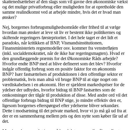
skattenedsættelser af den slags som vil gavne den økonomiske vækst
og det mulige privatforbrug eller muligheden for at opretholde den
samme realindkomst ved at arbejde mindre, hvis det er hvad man
ønsker?
Nej, borgernes forbrugsmulighedsområde eller frihed til at vælge
hvordan man ønsker at leve sit liv er bestemt ikke politikernes og
skiftende regeringers førsteprioritet. I det hele taget er det lidt et
paradoks, når kritikken af BNP, Vismandsinstitutionen,
Finansministeriets regnemodeller osv. kommer fra venstrefløjen
(inkl. socialdemokratiet, når de ikke har regeringsmagten). Hvad er
den grundlæggende præmis for det Økonomiske Råds arbejde?
Hvorfor endte BNP med at blive defineret som det blev? Hvorfor
indgår offentlig forbrug som en positiv faktor for en økonomis
BNP? Især fastsættelsen af produktionen i den offentlige sektor er
problematisk, hvis man altså vil bruge BNP til at sige noget om
værdiskabelsen i en økonomi. Her er sjældent markedspriser for de
ydelser der udbydes, hvorfor bidrag til BNP fastsættes som de
omkostninger der tilgår til produktion af disse. Med andre ord vil det
offentlige forbrugs bidrag til BNP stige, jo mindre effektiv den er,
ligesom borgernes efterspørgsel efter ydelserne bliver sekundær.
Dette i modsætning til det private marked, hvor vi jo må gå ud fra at
der er en sammenhæng mellem pris og den nytte som køber får ud af
det.