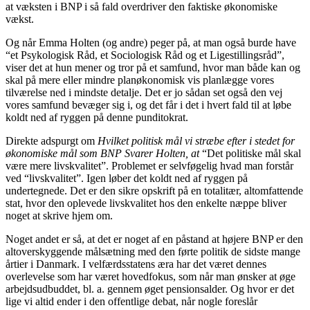
at væksten i BNP i så fald overdriver den faktiske økonomiske
vækst.
Og når Emma Holten (og andre) peger på, at man også burde have
“et Psykologisk Råd, et Sociologisk Råd og et Ligestillingsråd”,
viser det at hun mener og tror på et samfund, hvor man både kan og
skal på mere eller mindre planøkonomisk vis planlægge vores
tilværelse ned i mindste detalje. Det er jo sådan set også den vej
vores samfund bevæger sig i, og det får i det i hvert fald til at løbe
koldt ned af ryggen på denne punditokrat.
Direkte adspurgt om
Hvilket politisk mål vi stræbe efter i stedet for
økonomiske mål som BNP Svarer Holten, at
“Det politiske mål skal
være mere livskvalitet”. Problemet er selvføgelig hvad man forstår
ved “livskvalitet”. Igen løber det koldt ned af ryggen på
undertegnede. Det er den sikre opskrift på en totalitær, altomfattende
stat, hvor den oplevede livskvalitet hos den enkelte næppe bliver
noget at skrive hjem om.
Noget andet er så, at det er noget af en påstand at højere BNP er den
altoverskyggende målsætning med den førte politik de sidste mange
årtier i Danmark. I velfærdsstatens æra har det været dennes
overlevelse som har været hovedfokus, som når man ønsker at øge
arbejdsudbuddet, bl. a. gennem øget pensionsalder. Og hvor er det
lige vi altid ender i den offentlige debat, når nogle foreslår