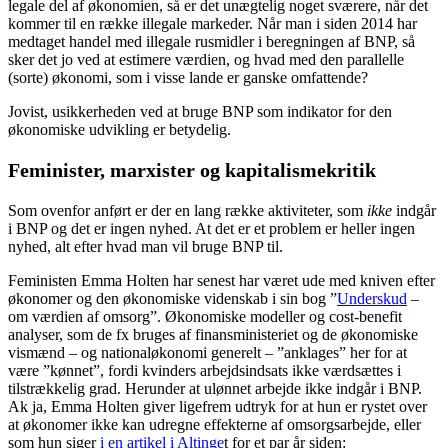
legale del af økonomien, så er det unægtelig noget sværere, når det
kommer til en række illegale markeder. Når man i siden 2014 har
medtaget handel med illegale rusmidler i beregningen af BNP, så
sker det jo ved at estimere værdien, og hvad med den parallelle
(sorte) økonomi, som i visse lande er ganske omfattende?
Jovist, usikkerheden ved at bruge BNP som indikator for den
økonomiske udvikling er betydelig.
Feminister, marxister og kapitalismekritik
Som ovenfor anført er der en lang række aktiviteter, som
ikke
indgår
i BNP og det er ingen nyhed. At det er et problem er heller ingen
nyhed, alt efter hvad man vil bruge BNP til.
Feministen Emma Holten har senest har været ude med kniven efter
økonomer og den økonomiske videnskab i sin bog ”
Underskud
–
om værdien af omsorg”. Økonomiske modeller og cost-benefit
analyser, som de fx bruges af finansministeriet og de økonomiske
vismænd – og nationaløkonomi generelt – ”anklages” her for at
være ”kønnet”, fordi kvinders arbejdsindsats ikke værdsættes i
tilstrækkelig grad. Herunder at ulønnet arbejde ikke indgår i BNP.
Ak ja, Emma Holten giver ligefrem udtryk for at hun er rystet over
at økonomer ikke kan udregne effekterne af omsorgsarbejde, eller
som hun siger
i en artikel i Altinge
t for et par år siden: