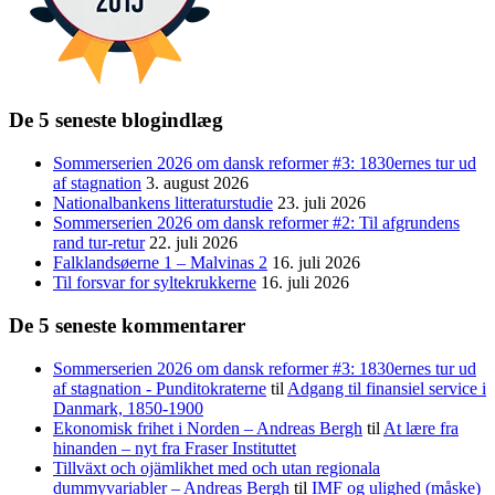
De 5 seneste blogindlæg
Sommerserien 2026 om dansk reformer #3: 1830ernes tur ud
af stagnation
3. august 2026
Nationalbankens litteraturstudie
23. juli 2026
Sommerserien 2026 om dansk reformer #2: Til afgrundens
rand tur-retur
22. juli 2026
Falklandsøerne 1 – Malvinas 2
16. juli 2026
Til forsvar for syltekrukkerne
16. juli 2026
De 5 seneste kommentarer
Sommerserien 2026 om dansk reformer #3: 1830ernes tur ud
af stagnation - Punditokraterne
til
Adgang til finansiel service i
Danmark, 1850-1900
Ekonomisk frihet i Norden – Andreas Bergh
til
At lære fra
hinanden – nyt fra Fraser Instituttet
Tillväxt och ojämlikhet med och utan regionala
dummyvariabler – Andreas Bergh
til
IMF og ulighed (måske)