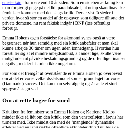
eneste køn
” for mere end 10 år siden. Som en sidebemærkning kan
man for øvrigt pege på det lidt paradoksale i, at netop skandinaviske
feminister kommer med den slags kritik. Der er vist få steder i
verden hvor så stor en andel af de opgaver, som tidligere tilhørte det
private domæne, nu rent faktisk indgår i BNP (læs offentligt
forbrug).
Emma Holtens egen forståelse for økonomi synes også at være
begrænset, når hun samtidig med sin kritik anbefaler at man skal
kunne arbejde 30 timer om ugen uden lønnedgang. Hvordan hun
forestiller sig at et mindre arbejdsudbud, alt andet lige, skulle være
muligt uden at påvirke beskatningsgrundlag og de offentlige finanser
negativt, melder historien ikke noget om.
For som det fremgår af ovenstående er Emma Holten jo overbevist
om at det er vores velfærdsstatsmodel som er grundlaget for vores
(Danmarks) succes. Det kan man selvfølgelig også sætte et stort
spørgsmålstegn ved.
Om at rette bager for smed
Kritikken fra feminister som Emma Holten og Katriene Kiolos
minder ikke så lidt om den kritik, som den venstrefløjen i årevis har
turneret med. Ikke mindst den med de ‘manglende’ dynamiske
effekter ved en lang række offentlige aktiviteter (hvad nu hvis de