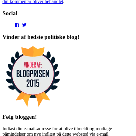
din kommentar bliver behandlet
.
Social
View
View
punditokraterne’s
punditokraterne’s
profile
profile
Vinder af bedste politiske blog!
on
on
Facebook
Twitter
Følg bloggen!
Indtast din e-mail-adresse for at blive tilmeldt og modtage
påmindelser om nye indlæg på dette websted via e-mail.