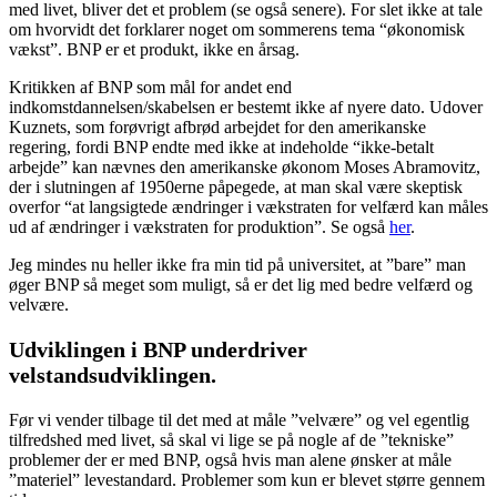
med livet, bliver det et problem (se også senere). For slet ikke at tale
om hvorvidt det forklarer noget om sommerens tema “økonomisk
vækst”. BNP er et produkt, ikke en årsag.
Kritikken af BNP som mål for andet end
indkomstdannelsen/skabelsen er bestemt ikke af nyere dato. Udover
Kuznets, som forøvrigt afbrød arbejdet for den amerikanske
regering, fordi BNP endte med ikke at indeholde “ikke-betalt
arbejde” kan nævnes den amerikanske økonom Moses Abramovitz,
der i slutningen af 1950erne påpegede, at man skal være skeptisk
overfor “at langsigtede ændringer i vækstraten for velfærd kan måles
ud af ændringer i vækstraten for produktion”. Se også
her
.
Jeg mindes nu heller ikke fra min tid på universitet, at ”bare” man
øger BNP så meget som muligt, så er det lig med bedre velfærd og
velvære.
Udviklingen i BNP underdriver
velstandsudviklingen.
Før vi vender tilbage til det med at måle ”velvære” og vel egentlig
tilfredshed med livet, så skal vi lige se på nogle af de ”tekniske”
problemer der er med BNP, også hvis man alene ønsker at måle
”materiel” levestandard. Problemer som kun er blevet større gennem