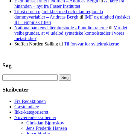
Ekonomisk frihet i Norden – Andreas Bergh
til
At lære fra
hinanden – nyt fra Fraser Instituttet
Tillväxt och ojämlikhet med och utan regionala
dummyvariabler – Andreas Bergh
til
IMF og ulighed (måske)
III – empirisk fifleri
Nationalbankens litteraturstudie - Punditokraterne
til
Var det
velbegrundet, at vi udelod syntetiske kontrolstudier i vores
metastudie?
Steffen Norden Sølling
til
Til forsvar for syltekrukkerne
Søg
Søg
efter:
Skribenter
Fra Redaktionen
Gæsteindlæg
Ikke-kategoriseret
Nuværende skribenter
Christian Bjørnskov
Jens Frederik Hansen
Jonas Herby