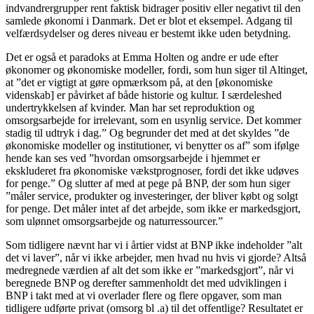
indvandrergrupper rent faktisk bidrager positiv eller negativt til den
samlede økonomi i Danmark. Det er blot et eksempel. Adgang til
velfærdsydelser og deres niveau er bestemt ikke uden betydning.
Det er også et paradoks at Emma Holten og andre er ude efter
økonomer og økonomiske modeller, fordi, som hun siger til Altinget,
at ”det er vigtigt at gøre opmærksom på, at den [økonomiske
videnskab] er påvirket af både historie og kultur. I særdeleshed
undertrykkelsen af kvinder. Man har set reproduktion og
omsorgsarbejde for irrelevant, som en usynlig service. Det kommer
stadig til udtryk i dag.” Og begrunder det med at det skyldes ”de
økonomiske modeller og institutioner, vi benytter os af” som ifølge
hende kan ses ved ”hvordan omsorgsarbejde i hjemmet er
ekskluderet fra økonomiske vækstprognoser, fordi det ikke udøves
for penge.” Og slutter af med at pege på BNP, der som hun siger
”måler service, produkter og investeringer, der bliver købt og solgt
for penge. Det måler intet af det arbejde, som ikke er markedsgjort,
som ulønnet omsorgsarbejde og naturressourcer.”
Som tidligere nævnt har vi i årtier vidst at BNP ikke indeholder ”alt
det vi laver”, når vi ikke arbejder, men hvad nu hvis vi gjorde? Altså
medregnede værdien af alt det som ikke er ”markedsgjort”, når vi
beregnede BNP og derefter sammenholdt det med udviklingen i
BNP i takt med at vi overlader flere og flere opgaver, som man
tidligere udførte privat (omsorg bl .a) til det offentlige? Resultatet er