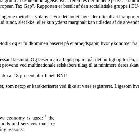
gt på grund af skatteunddragelse. Bl.a. refereres der til dette på EU-ko
pean Tax Gap”. Rapporten er bestilt af den socialistiske gruppe i EU
ingerne metodisk volapyk. For det andet tages der ofte afsæt i rapporten
kud rundt, slet ikke, eller kun yderst marginalt kan udledes af de anvendt
ik og er fuldkommen baseret på et arbejdspapir, hvor økonomer fra Ve
essant læsning. Og læser man arbejdspapiret går det hurtigt op for en,
t provenu ved multinationale selskabers tiltag til at minimere deres skatte
k ca. 18 procent af officielt BNP.
 som netop er karakteriseret ved ikke at være registreret. Ligesom hva