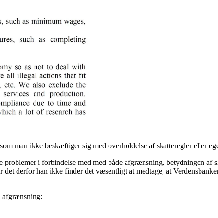
esom man ikke beskæftiger sig med overholdelse af skatteregler eller ege
 problemer i forbindelse med med både afgrænsning, betydningen af sk
e er det derfor han ikke finder det væsentligt at medtage, at Verdensbank
g afgrænsning: