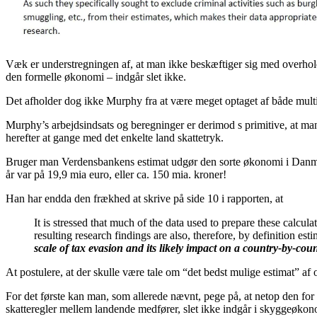
Væk er understregningen af, at man ikke beskæftiger sig med overholdel
den formelle økonomi – indgår slet ikke.
Det afholder dog ikke Murphy fra at være meget optaget af både mult
Murphy’s arbejdsindsats og beregninger er derimod s primitive, at ma
herefter at gange med det enkelte land skattetryk.
Bruger man Verdensbankens estimat udgør den sorte økonomi i Danmark 
år var på 19,9 mia euro, eller ca. 150 mia. kroner!
Han har endda den frækhed at skrive på side 10 i rapporten, at
It is stressed that much of the data used to prepare these calcul
resulting research findings are also, therefore, by definition est
scale of tax evasion and its likely impact on a country‐by‐c
At postulere, at der skulle være tale om “det bedst mulige estimat” af o
For det første kan man, som allerede nævnt, pege på, at netop den for 
skatteregler mellem landende medfører, slet ikke indgår i skyggeøkono