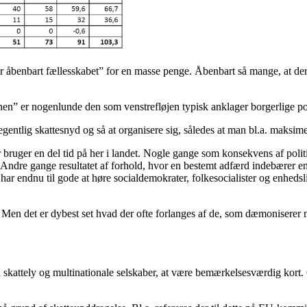
 åbenbart fællesskabet” for en masse penge. Åbenbart så mange, at der 
nen” er nogenlunde den som venstrefløjen typisk anklager borgerlige pol
gentlig skattesnyd og så at organisere sig, således at man bl.a. maksim
ruger en del tid på her i landet. Nogle gange som konsekvens af politis
n. Andre gange resultatet af forhold, hvor en bestemt adfærd indebærer e
eg har endnu til gode at høre socialdemokrater, folkesocialister og enhed
Men det er dybest set hvad der ofte forlanges af de, som dæmoniserer mu
d skattely og multinationale selskaber, at være bemærkelsesværdig kort. 