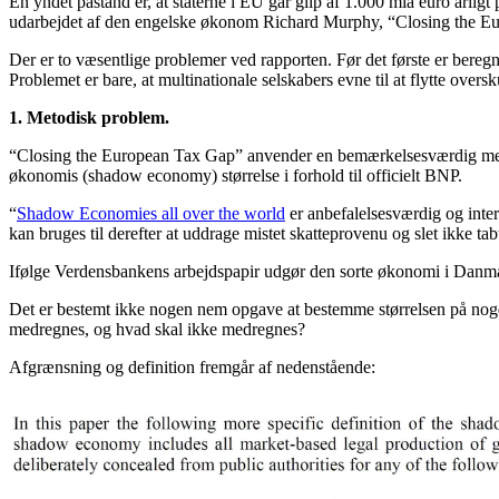
En yndet påstand er, at staterne i EU går glip af 1.000 mia euro årli
udarbejdet af den engelske økonom Richard Murphy, “Closing the Euro
Der er to væsentlige problemer ved rapporten. Før det første er beregn
Problemet er bare, at multinationale selskabers evne til at flytte overs
1. Metodisk problem.
“Closing the European Tax Gap” anvender en bemærkelsesværdig metod
økonomis (shadow economy) størrelse i forhold til officielt BNP.
“
Shadow Economies all over the world
er anbefalelsesværdig og inter
kan bruges til derefter at uddrage mistet skatteprovenu og slet ikke tab
Ifølge Verdensbankens arbejdspapir udgør den sorte økonomi i Danmar
Det er bestemt ikke nogen nem opgave at bestemme størrelsen på noget,
medregnes, og hvad skal ikke medregnes?
Afgrænsning og definition fremgår af nedenstående: