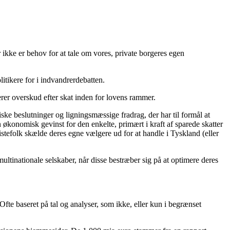
ikke er behov for at tale om vores, private borgeres egen
itikere for i indvandrerdebatten.
erer overskud efter skat inden for lovens rammer.
ke beslutninger og ligningsmæssige fradrag, der har til formål at
n økonomisk gevinst for den enkelte, primært i kraft af sparede skatter
slistefolk skælde deres egne vælgere ud for at handle i Tyskland (eller
ltinationale selskaber, når disse bestræber sig på at optimere deres
Ofte baseret på tal og analyser, som ikke, eller kun i begrænset