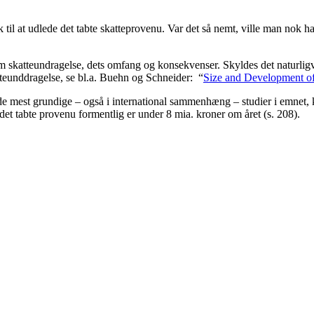
til at udlede det tabte skatteprovenu. Var det så nemt, ville man nok ha
m skatteundragelse, dets omfang og konsekvenser. Skyldes det naturligvi
teunddragelse, se bl.a. Buehn og Schneider: “
Size and Development o
 de mest grundige – også i international sammenhæng – studier i emnet,
t tabte provenu formentlig er under 8 mia. kroner om året (s. 208).