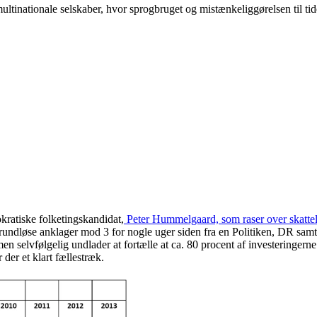
ultinationale selskaber, hvor sprogbruget og mistænkeliggørelsen til tid
ratiske folketingskandidat,
Peter Hummelgaard, som raser over skatte
 grundløse anklager mod 3 for nogle uger siden fra en Politiken, DR samt 
men selvfølgelig undlader at fortælle at ca. 80 procent af investeringer
 der et klart fællestræk.