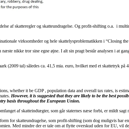
se af skatteregler og skatteundragelse. Og profit-shifting o.a. i multin
inationale virksomheder og hele skattelysproblematikken i “Closing th
n næste nikke tror sine egne øjne. I alt sin pragt består analysen i a
(2009 tal) således ca. 41,5 mia. euro, hvilket med et skattetryk på 48
ations, whether it be GDP , population data and overall tax rates, is est
imates.
However, it is suggested that they are likely to be the best possi
ountry basis throughout the European Union.
mfanget af skatteindtægter, som går staternes næse forbi, er mildt sagt n
form for skatteundragelse, som profit-shifting (som dog muligvis har en 
mien. Med mindre der er tale om at flytte overskud uden for EU, vil det