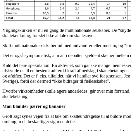
Ynglingskurken er nu en gang de multinationale selskaber. De “snyder
skattetænkning, for slet ikke at tale om skattesnyd.
Skift multinationale selskaber ud med indvandrer eller muslim, og “to
Det er også symptomatisk, at man i debatten sjældent skelner mellem e
Kald det bare spekulation. En aktivitet, som ganske mange mennesker b
tilskynde os til en bestemt adfærd i kraft af nedslag i skattebetalinge
og afgifter. Det er f. eks. tilfældet, når vi handler syd for grænsen. J
Sverige), fordi der dermed “ikke bidrager til fællesskabet”.
Hvorfor virksomheder skulle agere anderledes, går over min forstand. 
skattebetaling.
Man blander pærer og bananer
Groft sagt synes vejen fra at tale om skatteundragelse til at buldre mo
omfang, reelt beskæftiger sig med dette.