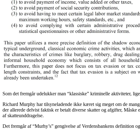
Som det fremgår udelukker man “klassiske” kriminelle aktiviteter, lig
Richard Murphy har tilsyneladende ikke kæret sig meget om de mange
der allerede delvist faktisk er betalt diverse skatter og afgifter, Måsk
af skatteunddragelse.
Det fremgår af “Murhy’s” gengivelse af Verdensbankens definition o