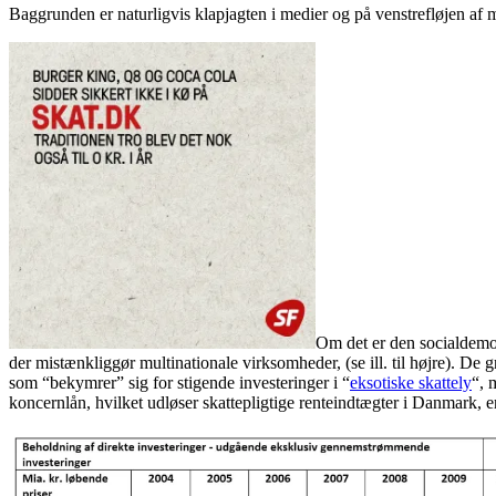
Baggrunden er naturligvis klapjagten i medier og på venstrefløjen af m
Om det er den socialdemok
der mistænkliggør multinationale virksomheder, (se ill. til højre). De
som “bekymrer” sig for stigende investeringer i “
eksotiske skattely
“, 
koncernlån, hvilket udløser skattepligtige renteindtægter i Danmark, er