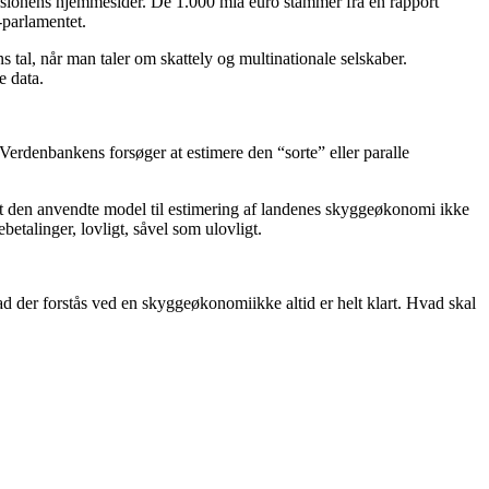
mmisionens hjemmesider. De 1.000 mia euro stammer fra en rapport
-parlamentet.
s tal, når man taler om skattely og multinationale selskaber.
e data.
rdenbankens forsøger at estimere den “sorte” eller paralle
 at den anvendte model til estimering af landenes skyggeøkonomi ikke
betalinger, lovligt, såvel som ulovligt.
d der forstås ved en skyggeøkonomiikke altid er helt klart. Hvad skal