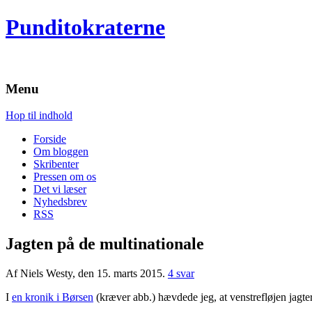
Punditokraterne
Menu
Hop til indhold
Forside
Om bloggen
Skribenter
Pressen om os
Det vi læser
Nyhedsbrev
RSS
Jagten på de multinationale
Af Niels Westy, den 15. marts 2015.
4 svar
I
en kronik i Børsen
(kræver abb.) hævdede jeg, at venstrefløjen jagter