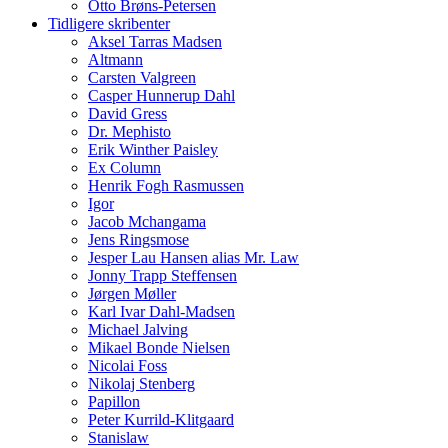
Otto Brøns-Petersen
Tidligere skribenter
Aksel Tarras Madsen
Altmann
Carsten Valgreen
Casper Hunnerup Dahl
David Gress
Dr. Mephisto
Erik Winther Paisley
Ex Column
Henrik Fogh Rasmussen
Igor
Jacob Mchangama
Jens Ringsmose
Jesper Lau Hansen alias Mr. Law
Jonny Trapp Steffensen
Jørgen Møller
Karl Ivar Dahl-Madsen
Michael Jalving
Mikael Bonde Nielsen
Nicolai Foss
Nikolaj Stenberg
Papillon
Peter Kurrild-Klitgaard
Stanislaw