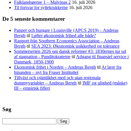
Falklandsøerne 1 – Malvinas 2
16. juli 2026
Til forsvar for syltekrukkerne
16. juli 2026
De 5 seneste kommentarer
Papper och burgare i Louisville (APCS 2019) – Andreas
Bergh
til
Løfter økonomisk frihed alle både?
Rapport från Southern Economics Association – Andreas
Bergh
til
SEA 2023: Økonomisk usikkerhed og tolerance
Sommerserien 2026 om dansk reformer #3: 1830ernes tur ud
af stagnation - Punditokraterne
til
Adgang til finansiel service i
Danmark, 1850-1900
Ekonomisk frihet i Norden – Andreas Bergh
til
At lære fra
hinanden – nyt fra Fraser Instituttet
Tillväxt och ojämlikhet med och utan regionala
dummyvariabler – Andreas Bergh
til
IMF og ulighed (måske)
III – empirisk fifleri
Søg
Søg
efter: