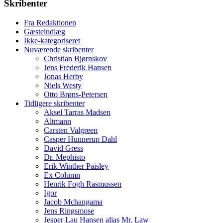
Skribenter
Fra Redaktionen
Gæsteindlæg
Ikke-kategoriseret
Nuværende skribenter
Christian Bjørnskov
Jens Frederik Hansen
Jonas Herby
Niels Westy
Otto Brøns-Petersen
Tidligere skribenter
Aksel Tarras Madsen
Altmann
Carsten Valgreen
Casper Hunnerup Dahl
David Gress
Dr. Mephisto
Erik Winther Paisley
Ex Column
Henrik Fogh Rasmussen
Igor
Jacob Mchangama
Jens Ringsmose
Jesper Lau Hansen alias Mr. Law