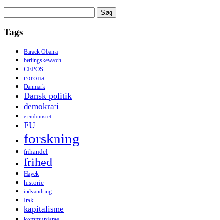
Søg
efter:
Tags
Barack Obama
berlingskewatch
CEPOS
corona
Danmark
Dansk politik
demokrati
ejendomsret
EU
forskning
frihandel
frihed
Hayek
historie
indvandring
Irak
kapitalisme
kommunisme