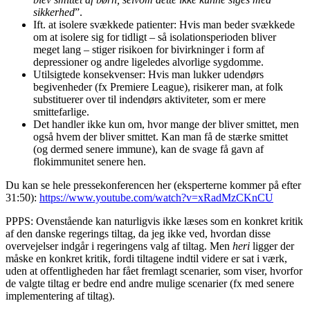
sikkerhed
”.
Ift. at isolere svækkede patienter: Hvis man beder svækkede
om at isolere sig for tidligt – så isolationsperioden bliver
meget lang – stiger risikoen for bivirkninger i form af
depressioner og andre ligeledes alvorlige sygdomme.
Utilsigtede konsekvenser: Hvis man lukker udendørs
begivenheder (fx Premiere League), risikerer man, at folk
substituerer over til indendørs aktiviteter, som er mere
smittefarlige.
Det handler ikke kun om, hvor mange der bliver smittet, men
også hvem der bliver smittet. Kan man få de stærke smittet
(og dermed senere immune), kan de svage få gavn af
flokimmunitet senere hen.
Du kan se hele pressekonferencen her (eksperterne kommer på efter
31:50):
https://www.youtube.com/watch?v=xRadMzCKnCU
PPPS: Ovenstående kan naturligvis ikke læses som en konkret kritik
af den danske regerings tiltag, da jeg ikke ved, hvordan disse
overvejelser indgår i regeringens valg af tiltag. Men
heri
ligger der
måske en konkret kritik, fordi tiltagene indtil videre er sat i værk,
uden at offentligheden har fået fremlagt scenarier, som viser, hvorfor
de valgte tiltag er bedre end andre mulige scenarier (fx med senere
implementering af tiltag).