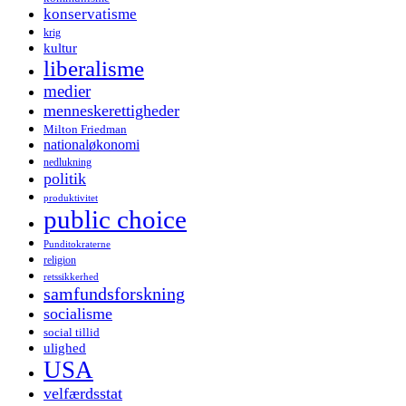
konservatisme
krig
kultur
liberalisme
medier
menneskerettigheder
Milton Friedman
nationaløkonomi
nedlukning
politik
produktivitet
public choice
Punditokraterne
religion
retssikkerhed
samfundsforskning
socialisme
social tillid
ulighed
USA
velfærdsstat