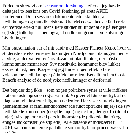
Forleden skrev vi om “
censureret forskning
“, efter at jeg havde
deltaget i to sessions om Covid-forskning på årets APEE-
konference. De to sessions dokumenterede ikke blot, at
nedlukninger og mundbindskrav ikke virkede – i bedste fald er den
estimerede effekt nul, mens flere studier nu finder at de på længere
sigt slog folk ihjel – men også, at nedlukningerne havde alvorlige
bivirkninger.
Min præsentation var af mit papir med Kasper Planeta Kepp, hvor vi
studerede de ekstreme nedlukninger i Nordjylland, da nogen mente
at vide, at der var en ny Covid-variant blandt mink, der måske
kunne smitte mennesker. Syv nordjyske kommuner blev lukket
ekstremt ned, men Kasper og jeg finder ingen effekt af de
voldsomme nedlukninger på infektionsraten. Benefitten i en Cost-
Benefit analyse af de nordjyske nedlukninger er derfor nul.
Det betyder dog ikke – som nogen politikere synes at ville indikere
– at omkostningssiden også var nul. Vi giver et første indtryk af det
idag, som vi illustrerer i figuren nedenfor. Her viser vi udviklingen i
gennemsnittet af familieindkomster (de fuldt optrukne linjer) i de syv
nedlukkede kommuner (de røde linjer) og de fire, der gik fri (de blå
linjer); vi supplerer med pars indkomster (de prikkede linjer) og
enliges indkomster (de stiplede). Alle dataene er indekseret til 1 i
2010, så man kan tænke på tallene som udtryk for procentvækst fra
år til år.