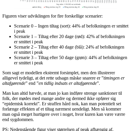
Figuren viser udviklingen for fire forskellige scenarier:
Scenarie 0 – Ingen tiltag (sort): 44% af befolkningen er smittet
i peak
Scenarie 1 – Tiltag efter 20 dage (rød): 42% af befolkningen
er smittet i peak
Scenarie 2 – Tiltag efter 40 dage (blå): 24% af befolkningen
er smittet i peak
Scenarie 3 – Tiltag efter 50 dage (grøn): 44% af befolkningen
er smittet i peak
Som sagt er modellen ekstremt forsimplet, men den illustrerer
alligevel tydeligt, at det rette udsagn måske snarere er ”
timingen er
altafgørende
” end ”
en tidlig indsats er altafgørende
”.
Man kan altid hævde, at man jo kan indføre strenge sanktioner til
folk, der mødes med mange andre og dermed ikke opfører sig
“epidemisk korrekt”. Er straffen hård nok, kan man potentielt set
forlænge effekten af et tiltag nærmest uendeligt. Men så kommer
man også meget hurtigere over i noget, hvor kuren kan være værre
end sygdommen.
PS: Nedenstående figur viser størrelsen af peak afhængig af,