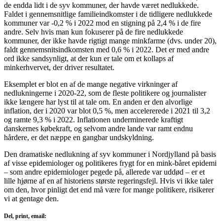
de endda lidt i de syv kommuner, der havde været nedlukkede.
Faldet i gennemsnitlige familieindkomster i de tidligere nedlukkede
kommuner var -0,2 % i 2022 mod en stigning på 2,4 % i de fire
andre. Selv hvis man kun fokuserer på de fire nedlukkede
kommuner, der ikke havde rigtigt mange minkfarme (dvs. under 20),
faldt gennemsnitsindkomsten med 0,6 % i 2022. Det er med andre
ord ikke sandsynligt, at der kun er tale om et kollaps af
minkerhvervet, der driver resultatet.
Eksemplet er blot en af de mange negative virkninger af
nedlukningerne i 2020-22, som de fleste politikere og journalister
ikke længere har lyst til at tale om. En anden er den alvorlige
inflation, der i 2020 var blot 0,5 %, men accelererede i 2021 til 3,2
og ramte 9,3 % i 2022. Inflationen underminerede kraftigt
danskernes købekraft, og selvom andre lande var ramt endnu
hårdere, er det næppe en gangbar undskyldning.
Den dramatiske nedlukning af syv kommuner i Nordjylland på basis
af visse epidemiologer og politikeres frygt for en mink-båret epidemi
– som andre epidemiologer pegede på, allerede var uddød – er et
lille hjørne af en af historiens største regeringsfejl. Hvis vi ikke taler
om den, hvor pinligt det end må være for mange politikere, risikerer
vi at gentage den.
Del, print, email: