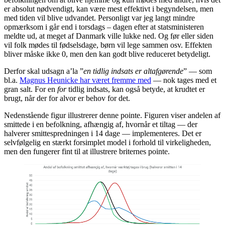
er absolut nødvendigt, kan være mest effektivt i begyndelsen, men
med tiden vil blive udvandet. Personligt var jeg langt mindre
opmærksom i går end i torsdags – dagen efter at statsministeren
meldte ud, at meget af Danmark ville lukke ned. Og før eller siden
vil folk mødes til fødselsdage, børn vil lege sammen osv. Effekten
bliver måske ikke 0, men den kan godt blive reduceret betydeligt.
Derfor skal udsagn a’la ”
en tidlig indsats er altafgørende
” — som
bl.a.
Magnus Heunicke har været fremme med
— nok tages med et
gran salt. For en
for
tidlig indsats, kan også betyde, at krudtet er
brugt, når der for alvor er behov for det.
Nedenstående figur illustrerer denne pointe. Figuren viser andelen af
smittede i en befolkning, afhængig af, hvornår et tiltag — der
halverer smittespredningen i 14 dage — implementeres. Det er
selvfølgelig en stærkt forsimplet model i forhold til virkeligheden,
men den fungerer fint til at illustrere briternes pointe.