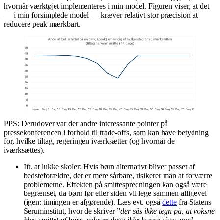
hvornår værktøjet implementeres i min model. Figuren viser, at det
— i min forsimplede model — kræver relativt stor præcision at
reducere peak mærkbart.
PPS: Derudover var der andre interessante pointer på
pressekonferencen i forhold til trade-offs, som kan have betydning
for, hvilke tiltag, regeringen iværksætter (og hvornår de
iværksættes).
Ift. at lukke skoler: Hvis børn alternativt bliver passet af
bedsteforældre, der er mere sårbare, risikerer man at forværre
problemerne. Effekten på smittespredningen kan også være
begrænset, da børn før eller siden vil lege sammen alligevel
(igen: timingen er afgørende). Læs evt. også
dette
fra Statens
Seruminstitut, hvor de skriver ”
der sås ikke tegn på, at voksne
blev smittet af børn, selvom dette ikke kunne siges med