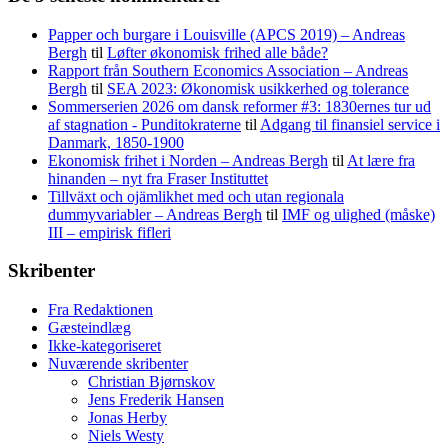
Papper och burgare i Louisville (APCS 2019) – Andreas
Bergh
til
Løfter økonomisk frihed alle både?
Rapport från Southern Economics Association – Andreas
Bergh
til
SEA 2023: Økonomisk usikkerhed og tolerance
Sommerserien 2026 om dansk reformer #3: 1830ernes tur ud
af stagnation - Punditokraterne
til
Adgang til finansiel service i
Danmark, 1850-1900
Ekonomisk frihet i Norden – Andreas Bergh
til
At lære fra
hinanden – nyt fra Fraser Instituttet
Tillväxt och ojämlikhet med och utan regionala
dummyvariabler – Andreas Bergh
til
IMF og ulighed (måske)
III – empirisk fifleri
Skribenter
Fra Redaktionen
Gæsteindlæg
Ikke-kategoriseret
Nuværende skribenter
Christian Bjørnskov
Jens Frederik Hansen
Jonas Herby
Niels Westy