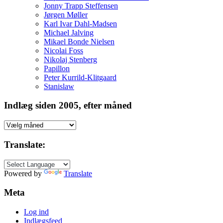
Jonny Trapp Steffensen
Jørgen Møller
Karl Ivar Dahl-Madsen
Michael Jalving
Mikael Bonde Nielsen
Nicolai Foss
Nikolaj Stenberg
Papillon
Peter Kurrild-Klitgaard
Stanislaw
Indlæg siden 2005, efter måned
Indlæg
siden
2005,
Translate:
efter
måned
Powered by
Translate
Meta
Log ind
Indlægsfeed