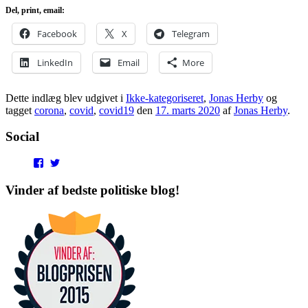
Del, print, email:
Facebook
X
Telegram
LinkedIn
Email
More
Dette indlæg blev udgivet i
Ikke-kategoriseret
,
Jonas Herby
og
tagget
corona
,
covid
,
covid19
den
17. marts 2020
af
Jonas Herby
.
Social
View
View
punditokraterne’s
punditokraterne’s
profile
profile
Vinder af bedste politiske blog!
on
on
Facebook
Twitter