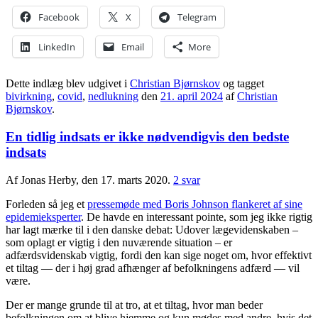
Facebook
X
Telegram
LinkedIn
Email
More
Dette indlæg blev udgivet i
Christian Bjørnskov
og tagget
bivirkning
,
covid
,
nedlukning
den
21. april 2024
af
Christian
Bjørnskov
.
En tidlig indsats er ikke nødvendigvis den bedste
indsats
Af Jonas Herby, den 17. marts 2020.
2 svar
Forleden så jeg et
pressemøde med Boris Johnson flankeret af sine
epidemieksperter
. De havde en interessant pointe, som jeg ikke rigtig
har lagt mærke til i den danske debat: Udover lægevidenskaben –
som oplagt er vigtig i den nuværende situation – er
adfærdsvidenskab vigtig, fordi den kan sige noget om, hvor effektivt
et tiltag — der i høj grad afhænger af befolkningens adfærd — vil
være.
Der er mange grunde til at tro, at et tiltag, hvor man beder
befolkningen om at blive hjemme og kun mødes med andre, hvis det