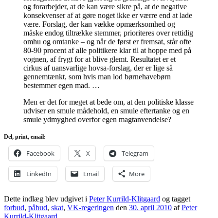
og forarbejder, at de kan være sikre på, at de negative
konsekvenser af at gøre noget ikke er værre end at lade
være. Forslag, der kan vække opmærksomhed og
måske endog tiltrække stemmer, prioriteres over rettidig
omhu og omtanke – og når de først er fremsat, står ofte
80-90 procent af alle politikere klar til at hoppe med på
vognen, af frygt for at blive glemt. Resultatet er et
cirkus af uansvarlige hovsa-forslag, der er lige så
gennemtænkt, som hvis man lod børnehavebørn
bestemmer egen mad. …
Men er det for meget at bede om, at den politiske klasse
udviser en smule mådehold, en smule eftertanke og en
smule ydmyghed overfor egen magtanvendelse?
Del, print, email:
Facebook
X
Telegram
LinkedIn
Email
More
Dette indlæg blev udgivet i
Peter Kurrild-Klitgaard
og tagget
forbud
,
påbud
,
skat
,
VK-regeringen
den
30. april 2010
af
Peter
Kurrild-Klitgaard
.