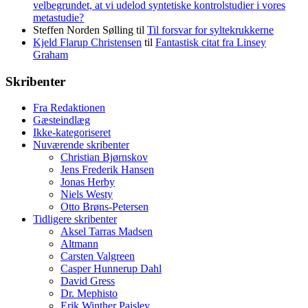
velbegrundet, at vi udelod syntetiske kontrolstudier i vores
metastudie?
Steffen Norden Sølling
til
Til forsvar for syltekrukkerne
Kjeld Flarup Christensen
til
Fantastisk citat fra Linsey
Graham
Skribenter
Fra Redaktionen
Gæsteindlæg
Ikke-kategoriseret
Nuværende skribenter
Christian Bjørnskov
Jens Frederik Hansen
Jonas Herby
Niels Westy
Otto Brøns-Petersen
Tidligere skribenter
Aksel Tarras Madsen
Altmann
Carsten Valgreen
Casper Hunnerup Dahl
David Gress
Dr. Mephisto
Erik Winther Paisley