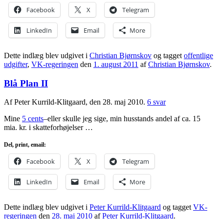
Facebook
X
Telegram
LinkedIn
Email
More
Dette indlæg blev udgivet i
Christian Bjørnskov
og tagget
offentlige
udgifter
,
VK-regeringen
den
1. august 2011
af
Christian Bjørnskov
.
Blå Plan II
Af Peter Kurrild-Klitgaard, den 28. maj 2010.
6 svar
Mine
5 cents
–eller skulle jeg sige, min husstands andel af ca. 15
mia. kr. i skatteforhøjelser …
Del, print, email:
Facebook
X
Telegram
LinkedIn
Email
More
Dette indlæg blev udgivet i
Peter Kurrild-Klitgaard
og tagget
VK-
regeringen
den
28. maj 2010
af
Peter Kurrild-Klitgaard
.