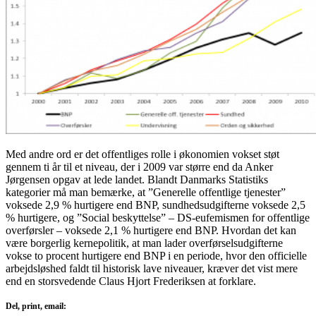
Med andre ord er det offentliges rolle i økonomien vokset støt
gennem ti år til et niveau, der i 2009 var større end da Anker
Jørgensen opgav at lede landet. Blandt Danmarks Statistiks
kategorier må man bemærke, at ”Generelle offentlige tjenester”
voksede 2,9 % hurtigere end BNP, sundhedsudgifterne voksede 2,5
% hurtigere, og ”Social beskyttelse” – DS-eufemismen for offentlige
overførsler – voksede 2,1 % hurtigere end BNP. Hvordan det kan
være borgerlig kernepolitik, at man lader overførselsudgifterne
vokse to procent hurtigere end BNP i en periode, hvor den officielle
arbejdsløshed faldt til historisk lave niveauer, kræver det vist mere
end en storsvedende Claus Hjort Frederiksen at forklare.
Del, print, email: