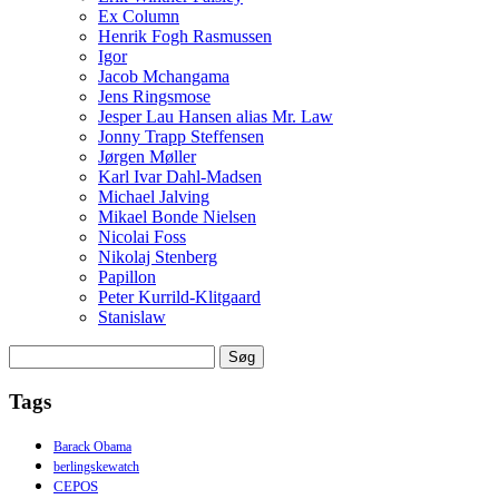
Ex Column
Henrik Fogh Rasmussen
Igor
Jacob Mchangama
Jens Ringsmose
Jesper Lau Hansen alias Mr. Law
Jonny Trapp Steffensen
Jørgen Møller
Karl Ivar Dahl-Madsen
Michael Jalving
Mikael Bonde Nielsen
Nicolai Foss
Nikolaj Stenberg
Papillon
Peter Kurrild-Klitgaard
Stanislaw
Søg
efter:
Tags
Barack Obama
berlingskewatch
CEPOS