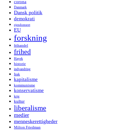
corona
Danmark
Dansk politik
demokrati
ejendomsret
EU
forskning
frihandel
frihed
Hayek
historie
indvandring
Irak
kapitalisme
kommunisme
konservatisme
krig
kultur
liberalisme
medier
menneskerettigheder
Milton Friedman