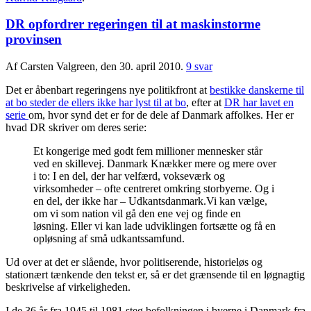
DR opfordrer regeringen til at maskinstorme
provinsen
Af Carsten Valgreen, den 30. april 2010.
9 svar
Det er åbenbart regeringens nye politikfront at
bestikke danskerne til
at bo steder de ellers ikke har lyst til at bo
, efter at
DR har lavet en
serie
om, hvor synd det er for de dele af Danmark affolkes. Her er
hvad DR skriver om deres serie:
Et kongerige med godt fem millioner mennesker står
ved en skillevej. Danmark Knækker mere og mere over
i to: I en del, der har velfærd, vokseværk og
virksomheder – ofte centreret omkring storbyerne. Og i
en del, der ikke har – Udkantsdanmark.Vi kan vælge,
om vi som nation vil gå den ene vej og finde en
løsning. Eller vi kan lade udviklingen fortsætte og få en
opløsning af små udkantssamfund.
Ud over at det er slående, hvor politiserende, historieløs og
stationært tænkende den tekst er, så er det grænsende til en løgnagtig
beskrivelse af virkeligheden.
I de 36 år fra 1945 til 1981 steg befolkningen i byerne i Danmark fra