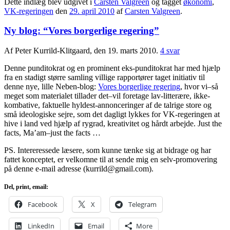
Dette indlæg blev udgivet i
Carsten Valgreen
og tagget
økonomi
,
VK-regeringen
den
29. april 2010
af
Carsten Valgreen
.
Ny blog: “Vores borgerlige regering”
Af Peter Kurrild-Klitgaard, den 19. marts 2010.
4 svar
Denne punditokrat og en prominent eks-punditokrat har med hjælp
fra en stadigt større samling villige rapportører taget initiativ til
denne nye, lille Neben-blog:
Vores borgerlige regering
, hvor vi–så
meget som materialet tillader det–vil foretage lav-litterære, ikke-
kombative, faktuelle hyldest-annonceringer af de talrige store og
små ideologiske sejre, som det dagligt lykkes for VK-regeringen at
hive i land ved hjælp af rygrad, kreativitet og hårdt arbejde. Just the
facts, Ma’am–just the facts …
PS. Intereressede læsere, som kunne tænke sig at bidrage og har
fattet konceptet, er velkomne til at sende mig en selv-promovering
på denne e-mail adresse (kurrild@gmail.com).
Del, print, email:
Facebook
X
Telegram
LinkedIn
Email
More