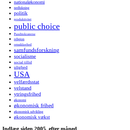
nationaløkonomi
nedlukning
politik
produktivitet
public choice
Punditokraterne
religion
retssikkerhed
samfundsforskning
socialisme
social tillid
ulighed
USA
velfærdsstat
velstand
ytringsfrihed
økonomi
økonomisk frihed
økonomisk udvikling
økonomisk vækst
Indlæg siden 2005, efter måned