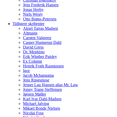
Christian Bjørnskov
Jens Frederik Hansen
Jonas Herby
Niels Westy
Otto Brøns-Petersen
Tidligere skribenter
Aksel Tarras Madsen
Altmann
Carsten Valgreen
Casper Hunnerup Dahl
David Gress
Dr. Mephisto
Erik Winther Paisley
Ex Column
Henrik Fogh Rasmussen
Igor
Jacob Mchangama
Jens Ringsmose
Jesper Lau Hansen alias Mr. Law
Jonny Trapp Steffensen
Jørgen Møller
Karl Ivar Dahl-Madsen
Michael Jalving
Mikael Bonde Nielsen
Nicolai Foss