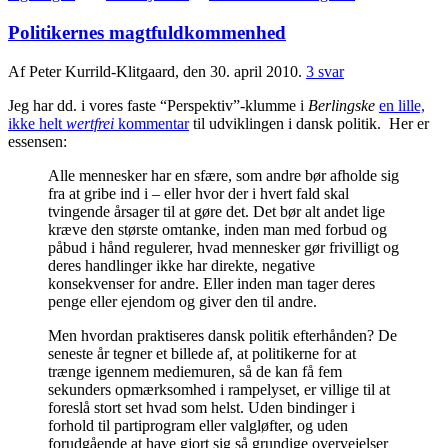
Politikernes magtfuldkommenhed
Af Peter Kurrild-Klitgaard, den 30. april 2010.
3 svar
Jeg har dd. i vores faste “Perspektiv”-klumme i
Berlingske
en lille,
ikke helt
wertfrei
kommentar
til udviklingen i dansk politik. Her er
essensen:
Alle mennesker har en sfære, som andre bør afholde sig
fra at gribe ind i – eller hvor der i hvert fald skal
tvingende årsager til at gøre det. Det bør alt andet lige
kræve den største omtanke, inden man med forbud og
påbud i hånd regulerer, hvad mennesker gør frivilligt og
deres handlinger ikke har direkte, negative
konsekvenser for andre. Eller inden man tager deres
penge eller ejendom og giver den til andre.
Men hvordan praktiseres dansk politik efterhånden? De
seneste år tegner et billede af, at politikerne for at
trænge igennem mediemuren, så de kan få fem
sekunders opmærksomhed i rampelyset, er villige til at
foreslå stort set hvad som helst. Uden bindinger i
forhold til partiprogram eller valgløfter, og uden
forudgående at have gjort sig så grundige overvejelser