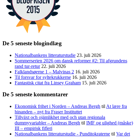
De 5 seneste blogindlæg
Nationalbankens litteraturstudie
23. juli 2026
Sommerserien 2026 om dansk reformer #2: Til afgrundens
rand tur-retur
22. juli 2026
Falklandsøerne 1 – Malvinas 2
16. juli 2026
Til forsvar for syltekrukkerne
16. juli 2026
Fantastisk citat fra Linsey Graham
15. juli 2026
De 5 seneste kommentarer
Ekonomisk frihet i Norden – Andreas Bergh
til
At lære fra
hinanden – nyt fra Fraser Instituttet
Tillväxt och ojämlikhet med och utan regionala
dummyvariabler – Andreas Bergh
til
IMF og ulighed (måske)
III – empirisk fifleri
Nationalbankens litteraturstudie - Punditokraterne
til
Var det