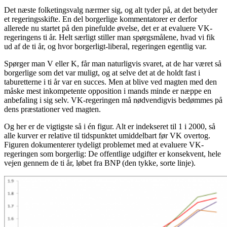
Det næste folketingsvalg nærmer sig, og alt tyder på, at det betyder
et regeringsskifte. En del borgerlige kommentatorer er derfor
allerede nu startet på den pinefulde øvelse, det er at evaluere VK-
regeringens ti år. Helt særligt stiller man spørgsmålene, hvad vi fik
ud af de ti år, og hvor borgerligt-liberal, regeringen egentlig var.
Spørger man V eller K, får man naturligvis svaret, at de har været så
borgerlige som det var muligt, og at selve det at de holdt fast i
taburetterne i ti år var en succes. Men at blive ved magten med den
måske mest inkompetente opposition i mands minde er næppe en
anbefaling i sig selv. VK-regeringen må nødvendigvis bedømmes på
dens præstationer ved magten.
Og her er de vigtigste så i én figur. Alt er indekseret til 1 i 2000, så
alle kurver er relative til tidspunktet umiddelbart før VK overtog.
Figuren dokumenterer tydeligt problemet med at evaluere VK-
regeringen som borgerlig: De offentlige udgifter er konsekvent, hele
vejen gennem de ti år, løbet fra BNP (den tykke, sorte linje).