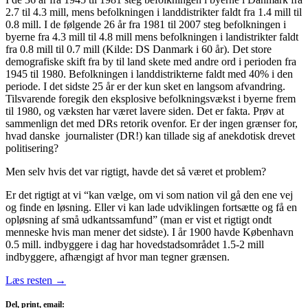
2.7 til 4.3 mill, mens befolkningen i landdistrikter faldt fra 1.4 mill til
0.8 mill. I de følgende 26 år fra 1981 til 2007 steg befolkningen i
byerne fra 4.3 mill til 4.8 mill mens befolkningen i landistrikter faldt
fra 0.8 mill til 0.7 mill (Kilde: DS Danmark i 60 år). Det store
demografiske skift fra by til land skete med andre ord i perioden fra
1945 til 1980. Befolkningen i landdistrikterne faldt med 40% i den
periode. I det sidste 25 år er der kun sket en langsom afvandring.
Tilsvarende foregik den eksplosive befolkningsvækst i byerne frem
til 1980, og væksten har været lavere siden. Det er fakta. Prøv at
sammenlign det med DRs retorik ovenfor. Er der ingen grænser for,
hvad danske journalister (DR!) kan tillade sig af anekdotisk drevet
politisering?
Men selv hvis det var rigtigt, havde det så været et problem?
Er det rigtigt at vi “kan vælge, om vi som nation vil gå den ene vej
og finde en løsning. Eller vi kan lade udviklingen fortsætte og få en
opløsning af små udkantssamfund” (man er vist et rigtigt ondt
menneske hvis man mener det sidste). I år 1900 havde København
0.5 mill. indbyggere i dag har hovedstadsområdet 1.5-2 mill
indbyggere, afhængigt af hvor man tegner grænsen.
Læs resten
→
Del, print, email: