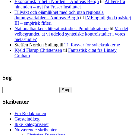
Ekonomisk frihet i Norden – Andreas Bergh
til
At lære fra
hinanden – nyt fra Fraser Instituttet
Tillväxt och ojämlikhet med och utan regionala
dummyvariabler – Andreas Bergh
til
IMF og ulighed (måske)
III – empirisk fifleri
Nationalbankens litteraturstudie - Punditokraterne
til
Var det
velbegrundet, at vi udelod syntetiske kontrolstudier i vores
metastudie?
Steffen Norden Sølling
til
Til forsvar for syltekrukkerne
Kjeld Flarup Christensen
til
Fantastisk citat fra Linsey
Graham
Søg
Søg
efter:
Skribenter
Fra Redaktionen
Gæsteindlæg
Ikke-kategoriseret
Nuværende skribenter