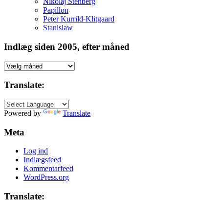
Nikolaj Stenberg
Papillon
Peter Kurrild-Klitgaard
Stanislaw
Indlæg siden 2005, efter måned
Indlæg
siden
2005,
Translate:
efter
måned
Powered by
Translate
Meta
Log ind
Indlægsfeed
Kommentarfeed
WordPress.org
Translate: