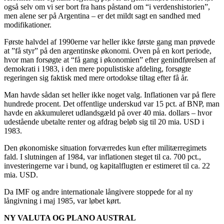
også selv om vi ser bort fra hans påstand om “i verdenshistorien”,
men alene ser på Argentina – er det mildt sagt en sandhed med
modifikationer.
Første halvdel af 1990erne var heller ikke første gang man prøvede
at ”få styr” på den argentinske økonomi. Oven på en kort periode,
hvor man forsøgte at “få gang i økonomien” efter genindførelsen af
demokrati i 1983, i den mere populistiske afdeling, forsøgte
regeringen sig faktisk med mere ortodokse tiltag efter få år.
Man havde sådan set heller ikke noget valg. Inflationen var på flere
hundrede procent. Det offentlige underskud var 15 pct. af BNP, man
havde en akkumuleret udlandsgæld på over 40 mia. dollars – hvor
udestående ubetalte renter og afdrag beløb sig til 20 mia. USD i
1983.
Den økonomiske situation forværredes kun efter militærregimets
fald. I slutningen af 1984, var inflationen steget til ca. 700 pct.,
investeringerne var i bund, og kapitalflugten er estimeret til ca. 22
mia. USD.
Da IMF og andre internationale långivere stoppede for al ny
långivning i maj 1985, var løbet kørt.
NY VALUTA OG PLANO AUSTRAL