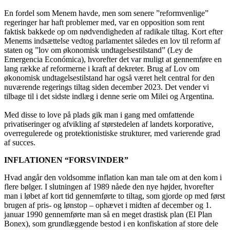
En fordel som Menem havde, men som senere ”reformvenlige”
regeringer har haft problemer med, var en opposition som rent
faktisk bakkede op om nødvendigheden af radikale tiltag. Kort efter
Menems indsættelse vedtog parlamentet således en lov til reform af
staten og ”lov om økonomisk undtagelsestilstand” (Ley de
Emergencia Económica), hvorefter det var muligt at gennemføre en
lang række af reformerne i kraft af dekreter. Brug af Lov om
økonomisk undtagelsestilstand har også været helt central for den
nuværende regerings tiltag siden december 2023. Det vender vi
tilbage til i det sidste indlæg i denne serie om Milei og Argentina.
Med disse to love på plads gik man i gang med omfattende
privatiseringer og afvikling af størstedelen af landets korporative,
overregulerede og protektionistiske strukturer, med varierende grad
af succes.
INFLATIONEN “FORSVINDER”
Hvad angår den voldsomme inflation kan man tale om at den kom i
flere bølger. I slutningen af 1989 nåede den nye højder, hvorefter
man i løbet af kort tid gennemførte to tiltag, som gjorde op med først
brugen af pris- og lønstop – ophævet i midten af december og 1.
januar 1990 gennemførte man så en meget drastisk plan (El Plan
Bonex), som grundlæggende bestod i en konfiskation af store dele