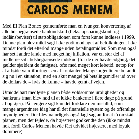
Med El Plan Bonex gennemførte man en tvungen konvertering af
alle tidsbegrænsede bankindskud (f.eks. opsparingskonti og
indlånsbeviser) til statsobligationer, som først kunne indløses i 1999.
Denne plan blev mildt sagt ikke godt modtaget af befolkningen. ikke
mindst fordi det efterlod mange uden betalingsmidler. Som man også
har set i andre lande med meget høj inflation, var en stor del af
midlerne sat i tidsbegrænsede indskud (for de der havde adgang, det
gælder sjældent de fattigste), ofte med meget kort løbetid, netop for
at afbøde værdiforringelsen af kontanter. Mange argentinere befandt
sig nu i en situation, med en akut mangel på betalingsmidler ud over
de dollars de – hvis de kunne – havde gemt af vejen.
Umiddelbart medførte planen både voldsomme uroligheder og
bankruns (man blev nød til at lukke bankerne i flere dage på grund
af optøjer). På længere sigt kan det forklare den mistillid, som
mange argentinere idag har til det finansielle system og de offentlige
myndigheder. Der blev naturligvis også lagt sag an for at få omstødt
planen, men det fejlede, da højesteret godkendte den (ikke mindst
nok fordi Carlos Menem havde fået udvidet højesteret med loyale
dommere).