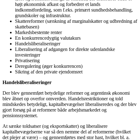
højt økonomisk afkast og forbedrer et lands
indkomstfordeling, som f.eks. primært sundhedsbehandling,
grundskoler og infrastruktur.
Skattereformer (sænkning af marginalskatter og udbredning af
skattebasen)
Markedsbestemte renter
En konkurrencedygtig valutakurs
Handelsliberaliseringer
Liberalisering af adgangen for direkte udenlandske
investeringer
Privatisering
Deregulering (øger konkurrencen)
Sikring af den private ejendomsret
Handelsliberaliseringer
Der blev gennemført betydelige reformer og argentinsk økonomi
blev åbnet op overfor omverden. Handelsrestriktioner og told
mindskedes betydeligt, kapitalbevægelser liberaliseredes og der blev
gjort forsøg på at reformere både arbejdsmarkedet og
pensionssystemet.
At sænke toldsatser (og eksportskatter) og liberalisere
kapitalbevægelserne var så den nemme del af reformerne (hvilket
det plejer at være) – og gennemførtes med stor hast, hvilket bl. a.