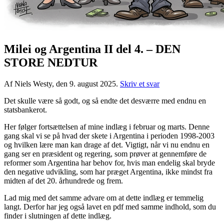
Milei og Argentina II del 4. – DEN
STORE NEDTUR
Af Niels Westy, den 9. august 2025.
Skriv et svar
Det skulle være så godt, og så endte det desværre med endnu en
statsbankerot.
Her følger fortsættelsen af mine indlæg i februar og marts. Denne
gang skal vi se på hvad der skete i Argentina i perioden 1998-2003
og hvilken lære man kan drage af det. Vigtigt, når vi nu endnu en
gang ser en præsident og regering, som prøver at gennemføre de
reformer som Argentina har behov for, hvis man endelig skal bryde
den negative udvikling, som har præget Argentina, ikke mindst fra
midten af det 20. århundrede og frem.
Lad mig med det samme advare om at dette indlæg er temmelig
langt. Derfor har jeg også lavet en pdf med samme indhold, som du
finder i slutningen af dette indlæg.