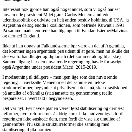
Interesant nok gjorde han også noget andet, som vi også har set
nuværende præsident Milei gøre. Carlos Menem ændrede
udenrigspolitik og udviste en helt anden positiv holdning til USA, ja
Argentina deltog endda i koalitionen, som befriede Kuwait i 1991.
På samme måde ændrede han tilgangen til Falklandsøerne/Malvinas
og dermed England.
Ikke at han opgav at Falklandsøerne bør være en del af Argentina,
det kommer ingen argentinsk præsident til at gøre, men nu skulle det
ske via forhandlinger og diplomati (det kommer aldrig til at ske).
Samme tilgang har den nuværende regering, og havde for øvrigt
også Argentina under præsident Macri, 2015-2019.
I modsætning til tidligere – men igen lige som den nuværende
regering – iværksatte Menem med det samme en række
strukturreformer, begyndte at privatisere i det små, skar drastisk ned
på antallet af offentligt (stats)ansatte og gennemtvang reelle
besparelser, i hvert fald i begyndelsen.
Det var nyt. Før havde planen været først stabilisering og dernæst
reformer, hvor reformerne så aldrig kom. Ikke nødvendigvis fordi
regeringen ikke ønskede dem, men fordi de viste sig umulige af
gennemføre. Nu skulle strukturreformer ske samtidig med
stabilisering af økonomien.