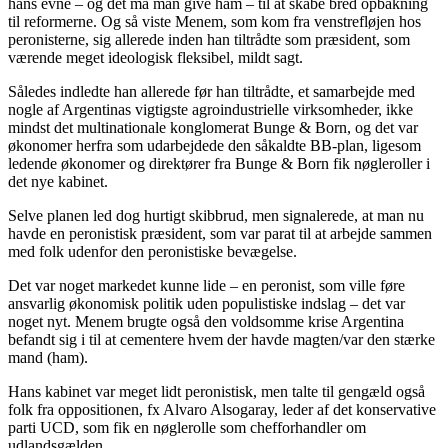
hans evne – og det må man give ham – til at skabe bred opbakning
til reformerne. Og så viste Menem, som kom fra venstrefløjen hos
peronisterne, sig allerede inden han tiltrådte som præsident, som
værende meget ideologisk fleksibel, mildt sagt.
Således indledte han allerede før han tiltrådte, et samarbejde med
nogle af Argentinas vigtigste agroindustrielle virksomheder, ikke
mindst det multinationale konglomerat Bunge & Born, og det var
økonomer herfra som udarbejdede den såkaldte BB-plan, ligesom
ledende økonomer og direktører fra Bunge & Born fik nøgleroller i
det nye kabinet.
Selve planen led dog hurtigt skibbrud, men signalerede, at man nu
havde en peronistisk præsident, som var parat til at arbejde sammen
med folk udenfor den peronistiske bevægelse.
Det var noget markedet kunne lide – en peronist, som ville føre
ansvarlig økonomisk politik uden populistiske indslag – det var
noget nyt. Menem brugte også den voldsomme krise Argentina
befandt sig i til at cementere hvem der havde magten/var den stærke
mand (ham).
Hans kabinet var meget lidt peronistisk, men talte til gengæld også
folk fra oppositionen, fx Alvaro Alsogaray, leder af det konservative
parti UCD, som fik en nøglerolle som chefforhandler om
udlandsgælden.