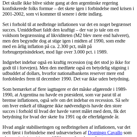
Det skulle ikke blive sidste gang at den argentinske regering
konfiskerede folks formue – det skete igen i forbindelse med krisen i
2001-2002, som vi kommer til senere i dette indlæg.
Set i forhold til at nedbringe inflationen var det en noget begrænset
succes. Umiddelbart faldt den kraftigt – der var jo tale om en
voldsom begrænsning af likviditeten (M2 blev mere end halveret),
men den begyndte dog at stige igen i midten af 1990, som endte
med en årlig inflation på ca. 2.300 pct, målt på
forbrugerprisindekset, mod lige over 3.000 pct. i 1989.
Indgrebet indebar også en kraftig recession (og det stod jo ikke for
godt til i forvejen). Men den medførte også en betydelig stigning i
udbuddet af dollars, hvorfor nationalbankens reserver mere end
fordobledes frem til december 1990. Det var ikke uden betydning.
Som bemærket af flere iagttagere er det måske afgørende i 1989-
1990, at Argentina nu havde en præsident, som var parat til at
bremse inflationen, også selv om det indebar en recession. Så selv
om hver enkelt af tiltagene ikke nødvendigvis havde den store
succes i forhold til hvad der havde været målet med dem, fik det
betydning for hvad der skete fra 1991 og de efterfølgende år.
Hvad angår stabiliseringen og nedbringelsen af inflationen, var det
reelt først i forbindelse med udnævnelsen af
Domingo Cavallo
som