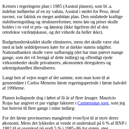
Kernen i regeringens plan i 1985 (Austral planen), som bl .a.
indebar indførelse af en ny valuta, Austral i stedet for Peso, deraf
navnet, var faktisk en meget ambitiøs plan. Den omfattede kraftige
stabiliseringstiltag og strukturreformer, mens løn og priser skulle
holdes i ro ved et pris- og lønstop (ikke ligefrem del af den
ortodokse værktøjskasse, og det virkede da heller ikke).
Budgetunderskuddet skulle elimineres, mens det skulle være slut
med at lade seddelpressen køre for at dække statens udgifter.
Nationalbanken skulle være uafhængig (det har man prøvet mange
gange, som det vil fremgå af dette indlæg) og offentligt ejede
virksomheder skulle privatiseres, økonomien dereguleres og
udenrigshandlen liberaliseres.
Langt hen af vejen noget af det samme, som man kom til at
gennemføre i Carlos Menems første regeringsperiode i første halvdel
af 1990erne.
Planen kollapsede dog i løbet af få år af flere årsager. Mauricio
Rojas har angivet et par vigtige faktorer i
Carmensitas sorg,
som jeg
har henvist til flere gange i mine indlæg:
For det første provinsernes manglende evne/lyst til at styre deres
økonomi. Mens det lykkedes at vende et underskud på 6 % af BNP i
1982 til et overskud på godt 5 % i 1985–86 for staten, steg