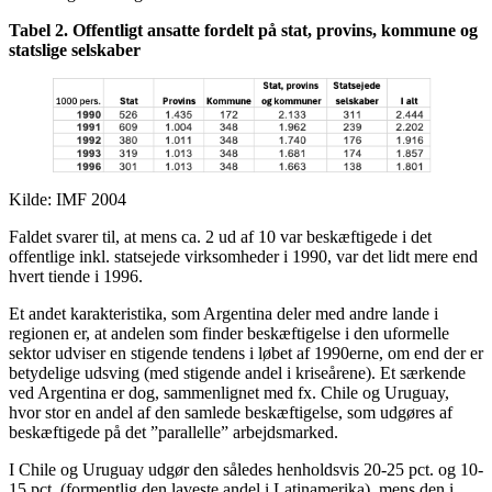
Tabel 2. Offentligt ansatte fordelt på stat, provins, kommune og
statslige selskaber
Kilde: IMF 2004
Faldet svarer til, at mens ca. 2 ud af 10 var beskæftigede i det
offentlige inkl. statsejede virksomheder i 1990, var det lidt mere end
hvert tiende i 1996.
Et andet karakteristika, som Argentina deler med andre lande i
regionen er, at andelen som finder beskæftigelse i den uformelle
sektor udviser en stigende tendens i løbet af 1990erne, om end der er
betydelige udsving (med stigende andel i kriseårene). Et særkende
ved Argentina er dog, sammenlignet med fx. Chile og Uruguay,
hvor stor en andel af den samlede beskæftigelse, som udgøres af
beskæftigede på det ”parallelle” arbejdsmarked.
I Chile og Uruguay udgør den således henholdsvis 20-25 pct. og 10-
15 pct. (formentlig den laveste andel i Latinamerika), mens den i