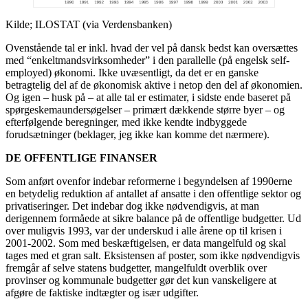
Kilde; ILOSTAT (via Verdensbanken)
Ovenstående tal er inkl. hvad der vel på dansk bedst kan oversættes
med “enkeltmandsvirksomheder” i den parallelle (på engelsk self-
employed) økonomi. Ikke uvæsentligt, da det er en ganske
betragtelig del af de økonomisk aktive i netop den del af økonomien.
Og igen – husk på – at alle tal er estimater, i sidste ende baseret på
spørgeskemaundersøgelser – primært dækkende større byer – og
efterfølgende beregninger, med ikke kendte indbyggede
forudsætninger (beklager, jeg ikke kan komme det nærmere).
DE OFFENTLIGE FINANSER
Som anført ovenfor indebar reformerne i begyndelsen af 1990erne
en betydelig reduktion af antallet af ansatte i den offentlige sektor og
privatiseringer. Det indebar dog ikke nødvendigvis, at man
derigennem formåede at sikre balance på de offentlige budgetter. Ud
over muligvis 1993, var der underskud i alle årene op til krisen i
2001-2002. Som med beskæftigelsen, er data mangelfuld og skal
tages med et gran salt. Eksistensen af poster, som ikke nødvendigvis
fremgår af selve statens budgetter, mangelfuldt overblik over
provinser og kommunale budgetter gør det kun vanskeligere at
afgøre de faktiske indtægter og især udgifter.