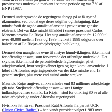
provinsernes underskud markant i samme periode og var 7 % af
BNP i 1987.
Dermed undergravede de regeringens forsøg på at få styr på
økonomien, ved blot at øge deres udgifter og låntagning, ikke
mindst fordi de øgede antallet af ansatte i provinserne ganske
ekstremt. Det var ikke mindst tilfældet i senere præsident Carlos
Menems provins La Rioja. Her steg antallet af ansatte fra 12.000 til
over 40.000 mellem 1983 og 1989, hvilket i 1989 udgjorde over
halvdelen af La Riojas arbejdsdygtige befolkning.
Dernæst den manglende evne til at styre lønudviklingen, ikke mindst
for offentligt ansatte, som forværrede det offentlige underskud. Det
skyldtes ikke mindst de peronistledede fagforeninger på et
arbejdsmarked, hvor strejkevåbnet igen og igen kom i anvendelse. I
løbet af Alfonsins regeringsperiode var der ikke mindre end 13
generalstrejker, plus mere end tusind andre strejker.
Mauricio Rojas angiver, at ikke mindre end 83 millioner arbejdsdage
gik tabt. Strejkende offentligt ansatte – især i fattige
indlandsprovinser som fx. La Rioja – stod for omkring 80 % af alle
tabte arbejdsdage under Alfonsíns regeringstid.
Hvis ikke før, så var Præsident Raúl Alfonsín fra partiet UCR
(
Union Civica Radical
) – han vandt præsidentvalget i1983 over