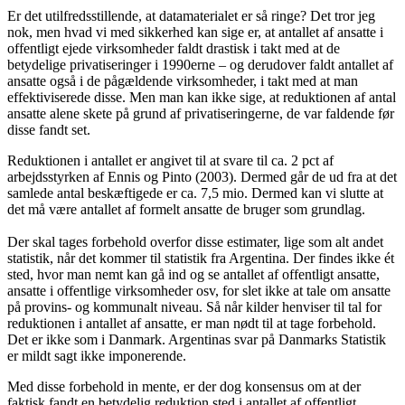
Er det utilfredsstillende, at datamaterialet er så ringe? Det tror jeg
nok, men hvad vi med sikkerhed kan sige er, at antallet af ansatte i
offentligt ejede virksomheder faldt drastisk i takt med at de
betydelige privatiseringer i 1990erne – og derudover faldt antallet af
ansatte også i de pågældende virksomheder, i takt med at man
effektiviserede disse. Men man kan ikke sige, at reduktionen af antal
ansatte alene skete på grund af privatiseringerne, de var faldende før
disse fandt set.
Reduktionen i antallet er angivet til at svare til ca. 2 pct af
arbejdsstyrken af Ennis og Pinto (2003). Dermed går de ud fra at det
samlede antal beskæftigede er ca. 7,5 mio. Dermed kan vi slutte at
det må være antallet af formelt ansatte de bruger som grundlag.
Der skal tages forbehold overfor disse estimater, lige som alt andet
statistik, når det kommer til statistik fra Argentina. Der findes ikke ét
sted, hvor man nemt kan gå ind og se antallet af offentligt ansatte,
ansatte i offentlige virksomheder osv, for slet ikke at tale om ansatte
på provins- og kommunalt niveau. Så når kilder henviser til tal for
reduktionen i antallet af ansatte, er man nødt til at tage forbehold.
Det er ikke som i Danmark. Argentinas svar på Danmarks Statistik
er mildt sagt ikke imponerende.
Med disse forbehold in mente, er der dog konsensus om at der
faktisk fandt en betydelig reduktion sted i antallet af offentligt