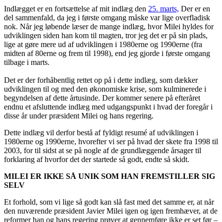
Indlægget er en fortsættelse af mit indlæg den
25. marts,
Der er en
del sammenfald, da jeg i første omgang måske var lige overfladisk
nok. Når jeg løbende læser de mange indlæg, hvor Milei hyldes for
udviklingen siden han kom til magten, tror jeg det er på sin plads,
lige at gøre mere ud af udviklingen i 1980erne og 1990erne (fra
midten af 80erne og frem til 1998), end jeg gjorde i første omgang
tilbage i marts.
Det er der forhåbentlig rettet op på i dette indlæg, som dækker
udviklingen til og med den økonomiske krise, som kulminerede i
begyndelsen af dette årtusinde. Der kommer senere på efteråret
endnu et afsluttende indlæg med udgangspunkt i hvad der foregår i
disse år under præsident Milei og hans regering.
Dette indlæg vil derfor bestå af fyldigt resumé af udviklingen i
1980erne og 1990erne, hvorefter vi ser på hvad der skete fra 1998 til
2003, for til sidst at se på nogle af de grundlæggende årsager til
forklaring af hvorfor det der startede så godt, endte så skidt.
MILEI ER IKKE SÅ UNIK SOM HAN FREMSTILLER SIG
SELV
Et forhold, som vi lige så godt kan slå fast med det samme er, at når
den nuværende præsident Javier Milei igen og igen fremhæver, at de
reformer han og hans regering prøver at gennemføre ikke er set før –