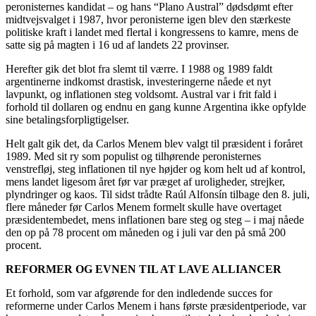
peronisternes kandidat – og hans “Plano Austral” dødsdømt efter
midtvejsvalget i 1987, hvor peronisterne igen blev den stærkeste
politiske kraft i landet med flertal i kongressens to kamre, mens de
satte sig på magten i 16 ud af landets 22 provinser.
Herefter gik det blot fra slemt til værre. I 1988 og 1989 faldt
argentinerne indkomst drastisk, investeringerne nåede et nyt
lavpunkt, og inflationen steg voldsomt. Austral var i frit fald i
forhold til dollaren og endnu en gang kunne Argentina ikke opfylde
sine betalingsforpligtigelser.
Helt galt gik det, da Carlos Menem blev valgt til præsident i foråret
1989. Med sit ry som populist og tilhørende peronisternes
venstrefløj, steg inflationen til nye højder og kom helt ud af kontrol,
mens landet ligesom året før var præget af uroligheder, strejker,
plyndringer og kaos. Til sidst trådte Raúl Alfonsín tilbage den 8. juli,
flere måneder før Carlos Menem formelt skulle have overtaget
præsidentembedet, mens inflationen bare steg og steg – i maj nåede
den op på 78 procent om måneden og i juli var den på små 200
procent.
REFORMER OG EVNEN TIL AT LAVE ALLIANCER
Et forhold, som var afgørende for den indledende succes for
reformerne under Carlos Menem i hans første præsidentperiode, var