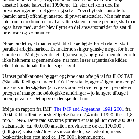
ansatte i første halvdel af 1990erne. En stor del kom dog fra
privatiseringerne – det giver sig selv – ”overflyttede” ansatte fra
(samlet antal) offentligt ansatte, til privat ansættelse. Men når man
taler om reduktionen i antal ansatte i staten i denne periode, skal man
også have med, at der blev flyttet en del ansvarsområder fra stat til
provinser og kommuner.
Noget andet er, at man er nødt til at tage højde for et relativt stort
parallelt arbejdsmarked. Estimaterne svinger ganske meget for hvor
stor den er. Muligvis er det et afgrænsningsspørgmål, men det er ofte
ikke helt nemt at gennemskue, når man læser argentinske kilder,
eller internationale for den sags skyld.
Uanset publikationer bygger opgivne data ofte på tal fra ILOSTAT
(Statistikafdelingen under ILO). Deres tal bygger så igen primært på
hustandsundersøgelser (surveys), som set over en given periode er
præget af mange metodologiske ændringer – jo længere tilbage i
tiden, jo værre. Det oplyses der sjældent om.
Ifølge en rapport fra IMF,
The IMF and Argentina, 1991-2001
fra
2004, faldt offentlig beskæftigelse fra ca. 2,4 mio. i 1990 til ca. 1,8
mio. i 1996. Dette fald skyldtes primært et fald på lidt over 200.000
statsansatte, ca. 400.000 ansatte i provinserne og ca. 170.000 i
(tidligere) statsejede/drevne virksomheder, se nedenfor, mens
beskæftigelsen steg med ca. 175.000 i kommunerne.