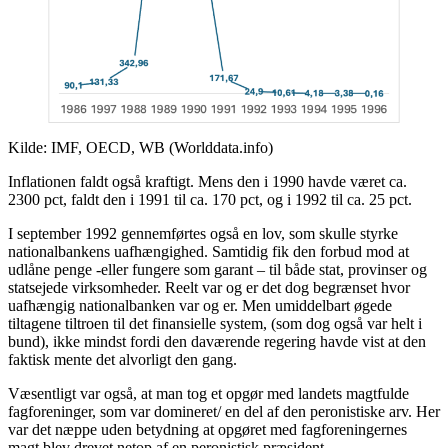
Kilde: IMF, OECD, WB (Worlddata.info)
Inflationen faldt også kraftigt. Mens den i 1990 havde været ca.
2300 pct, faldt den i 1991 til ca. 170 pct, og i 1992 til ca. 25 pct.
I september 1992 gennemførtes også en lov, som skulle styrke
nationalbankens uafhængighed. Samtidig fik den forbud mod at
udlåne penge -eller fungere som garant – til både stat, provinser og
statsejede virksomheder. Reelt var og er det dog begrænset hvor
uafhængig nationalbanken var og er. Men umiddelbart øgede
tiltagene tiltroen til det finansielle system, (som dog også var helt i
bund), ikke mindst fordi den daværende regering havde vist at den
faktisk mente det alvorligt den gang.
Væsentligt var også, at man tog et opgør med landets magtfulde
fagforeninger, som var domineret/ en del af den peronistiske arv. Her
var det næppe uden betydning at opgøret med fagforeningernes
magt blev drevet netop af en peronistisk præsident.