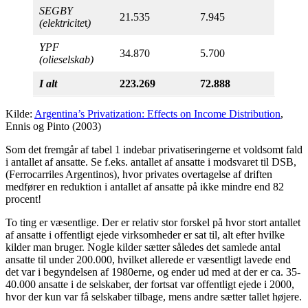
SEGBY
21.535
7.945
(elektricite
t
)
YPF
34.870
5.700
(olieselskab)
I alt
223.269
72.888
Kilde:
Argentina’s Privatization: Effects on Income Distribution
,
Ennis og Pinto (2003)
Som det fremgår af tabel 1 indebar privatiseringerne et voldsomt fald
i antallet af ansatte. Se f.eks. antallet af ansatte i modsvaret til DSB,
(Ferrocarriles Argentinos), hvor privates overtagelse af driften
medfører en reduktion i antallet af ansatte på ikke mindre end 82
procent!
To ting er væsentlige. Der er relativ stor forskel på hvor stort antallet
af ansatte i offentligt ejede virksomheder er sat til, alt efter hvilke
kilder man bruger. Nogle kilder sætter således det samlede antal
ansatte til under 200.000, hvilket allerede er væsentligt lavede end
det var i begyndelsen af 1980erne, og ender ud med at der er ca. 35-
40.000 ansatte i de selskaber, der fortsat var offentligt ejede i 2000,
hvor der kun var få selskaber tilbage, mens andre sætter tallet højere.