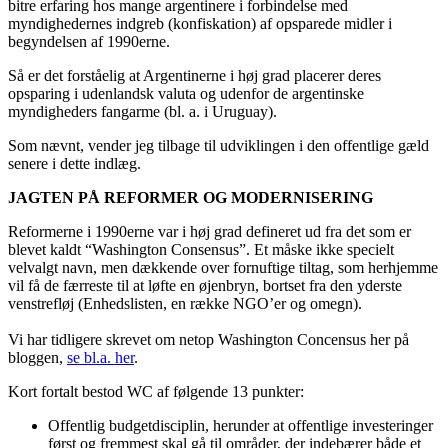
bitre erfaring hos mange argentinere i forbindelse med
myndighedernes indgreb (konfiskation) af opsparede midler i
begyndelsen af 1990erne.
Så er det forståelig at Argentinerne i høj grad placerer deres
opsparing i udenlandsk valuta og udenfor de argentinske
myndigheders fangarme (bl. a. i Uruguay).
Som nævnt, vender jeg tilbage til udviklingen i den offentlige gæld
senere i dette indlæg.
JAGTEN PÅ REFORMER OG MODERNISERING
Reformerne i 1990erne var i høj grad defineret ud fra det som er
blevet kaldt “Washington Consensus”. Et måske ikke specielt
velvalgt navn, men dækkende over fornuftige tiltag, som herhjemme
vil få de færreste til at løfte en øjenbryn, bortset fra den yderste
venstrefløj (Enhedslisten, en række NGO’er og omegn).
Vi har tidligere skrevet om netop Washington Concensus her på
bloggen,
se bl.a. her
.
Kort fortalt bestod WC af følgende 13 punkter:
Offentlig budgetdisciplin, herunder at offentlige investeringer
først og fremmest skal gå til områder, der indebærer både et