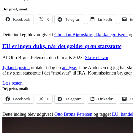
Del, print, email:
Facebook
X
Telegram
LinkedIn
E
Dette indlæg blev udgivet i
Christian Bjørnskov
,
Ikke-kategoriseret
og
EU er ingen duks, når det gælder grøn statsstøtte
Af Otto Brøns-Petersen, den 6. marts 2023.
Skriv et svar
Jyllandsposten
omtaler i dag en
analyse
, Line Andersen og jeg har sk
af ny grøn statsstøtte i det “modsvar” til IRA, Kommissionen brygger 
Læs resten
→
Del, print, email:
Facebook
X
Telegram
LinkedIn
E
Dette indlæg blev udgivet i
Otto Brøns-Petersen
og tagget
EU
,
handel