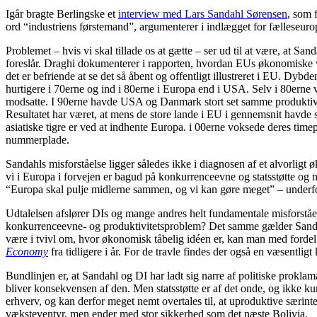
Igår bragte Berlingske et
interview med Lars Sandahl Sørensen
, som 
ord “industriens førstemand”, argumenterer i indlægget for fælleseurop
Problemet – hvis vi skal tillade os at gætte – ser ud til at være, at 
foreslår. Draghi dokumenterer i rapporten, hvordan EUs økonomiske væ
det er befriende at se det så åbent og offentligt illustreret i EU. Dy
hurtigere i 70erne og ind i 80erne i Europa end i USA. Selv i 80ern
modsatte. I 90erne havde USA og Danmark stort set samme produktivi
Resultatet har været, at mens de store lande i EU i gennemsnit havd
asiatiske tigre er ved at indhente Europa. i 00erne voksede deres time
nummerplade.
Sandahls misforståelse ligger således ikke i diagnosen af et alvorligt
vi i Europa i forvejen er bagud på konkurrenceevne og statsstøtte og n
“Europa skal pulje midlerne sammen, og vi kan gøre meget” – underfo
Udtalelsen afslører DIs og mange andres helt fundamentale misforståelse
konkurrenceevne- og produktivitetsproblem? Det samme gælder Sandahls 
være i tvivl om, hvor økonomisk tåbelig idéen er, kan man med ford
Economy
fra tidligere i år. For de travle findes der også en væsentligt 
Bundlinjen er, at Sandahl og DI har ladt sig narre af politiske proklama
bliver konsekvensen af den. Men statsstøtte er af det onde, og ikke ku
erhverv, og kan derfor meget nemt overtales til, at uproduktive særinte
væksteventyr, men ender med stor sikkerhed som det næste Bolivia.