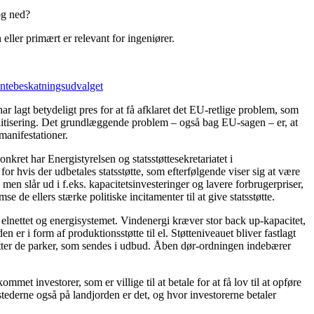
og ned?
ller primært er relevant for ingeniører.
ntebeskatningsudvalget
har lagt betydeligt pres for at få afklaret det EU-retlige problem, som
 politisering. Det grundlæggende problem – også bag EU-sagen – er, at
 manifestationer.
kret har Energistyrelsen og statsstøttesekretariatet i
 for hvis der udbetales statsstøtte, som efterfølgende viser sig at være
men slår ud i f.eks. kapacitetsinvesteringer og lavere forbrugerpriser,
de ellers stærke politiske incitamenter til at give statsstøtte.
f elnettet og energisystemet. Vindenergi kræver stor back up-kapacitet,
r i form af produktionsstøtte til el. Støtteniveauet bliver fastlagt
mfatter de parker, som sendes i udbud. Åben dør-ordningen indebærer
et investorer, som er villige til at betale for at få lov til at opføre
tederne også på landjorden er det, og hvor investorerne betaler