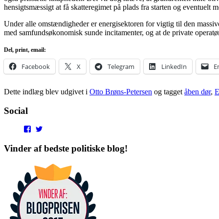
hensigtsmæssigt at få skatteregimet på plads fra starten og eventuelt
Under alle omstændigheder er energisektoren for vigtig til den massiv
med samfundsøkonomisk sunde incitamenter, og at de private operatører
Del, print, email:
Facebook
X
Telegram
LinkedIn
E
Dette indlæg blev udgivet i
Otto Brøns-Petersen
og tagget
åben dør
,
Social
View
View
punditokraterne’s
punditokraterne’s
profile
profile
Vinder af bedste politiske blog!
on
on
Facebook
Twitter