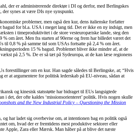
dahl, der er administrerende direktør i DI og derfor, med Berlingskes
et, der synes at være DIs nye synspunkt.
 økonomiske problemer, men også den kur, dens italienske forfatter
bagud for bl.a. USA i meget lang tid. Det er ikke en ny indsigt, men
væksten i timeproduktivitet i de store vesteuropæiske lande, steg den
% om året. Men fra starten af 90erne og frem har billedet været det
s til 0,8 % på samme tid som USAs fortsatte på 2,4 % om året.
ukningsperioden 15 % bagud. Problemet bliver ikke mindre af, at de
en vækst på 2,5 %. De er så tæt på Sydeuropa, at de kan læse regionens
s forestillinger om en kur. Han sagde således til Berlingske, at; “Hvis
ng er at argumentere for politisk lederskab på EU-niveau, sådan at
ikansk og kinesisk statsstøtte har bidraget til EUs langsigtede
 det, der ofte kaldes ‘missionsorienteret’ politik. Hvis nogen skulle
onshots and the New Industrial Policy – Questioning the Mission
n, og har ladet sig overbevise om, at intentionen bag en politik også
intet om, hvad der er fremtidens mest produktive sektorer eller
 næste Apple, Zara eller Mærsk. Man håber på at blive det næste