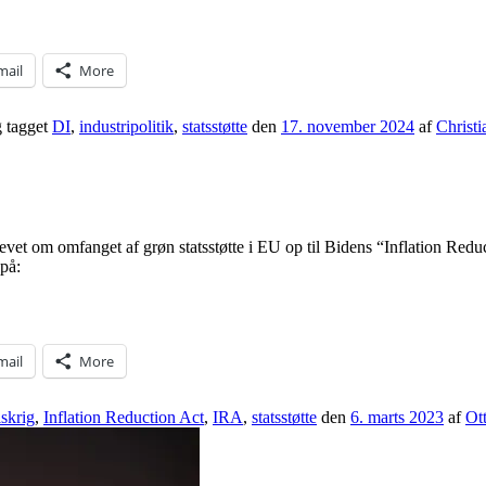
mail
More
 tagget
DI
,
industripolitik
,
statsstøtte
den
17. november 2024
af
Christ
revet om omfanget af grøn statsstøtte i EU op til Bidens “Inflation Re
på:
mail
More
skrig
,
Inflation Reduction Act
,
IRA
,
statsstøtte
den
6. marts 2023
af
Ot