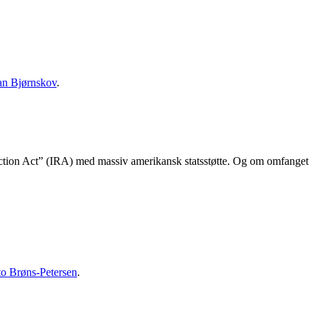
ian Bjørnskov
.
duction Act” (IRA) med massiv amerikansk statsstøtte. Og om omfanget
to Brøns-Petersen
.