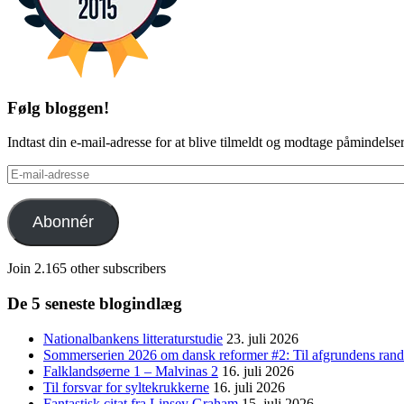
Følg bloggen!
Indtast din e-mail-adresse for at blive tilmeldt og modtage påmindels
E-
mail-
adresse
Abonnér
Join 2.165 other subscribers
De 5 seneste blogindlæg
Nationalbankens litteraturstudie
23. juli 2026
Sommerserien 2026 om dansk reformer #2: Til afgrundens rand 
Falklandsøerne 1 – Malvinas 2
16. juli 2026
Til forsvar for syltekrukkerne
16. juli 2026
Fantastisk citat fra Linsey Graham
15. juli 2026