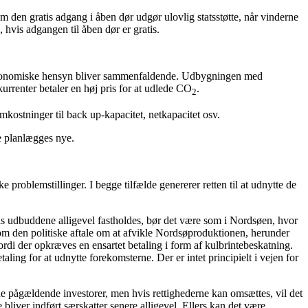
den gratis adgang i åben dør udgør ulovlig statsstøtte, når vinderne
e, hvis adgangen til åben dør er gratis.
søkonomiske hensyn bliver sammenfaldende. Udbygningen med
kurrenter betaler en høj pris for at udlede CO
.
2
e omkostninger til back up-kapacitet, netkapacitet osv.
kke planlægges nye.
problemstillinger. I begge tilfælde genererer retten til at udnytte de
is udbuddene alligevel fastholdes, bør det være som i Nordsøen, hvor
om den politiske aftale om at afvikle Nordsøproduktionen, herunder
rdi der opkræves en ensartet betaling i form af kulbrintebeskatning.
ing for at udnytte forekomsterne. Der er intet principielt i vejen for
de de pågældende investorer, men hvis rettighederne kan omsættes, vil det
bliver indført særskatter senere alligevel. Ellers kan det være