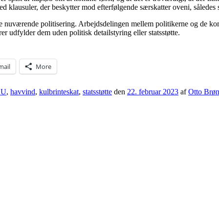
 med klausuler, der beskytter mod efterfølgende særskatter oveni, såled
e nuværende politisering. Arbejdsdelingen mellem politikerne og de komm
 udfylder dem uden politisk detailstyring eller statsstøtte.
mail
More
EU
,
havvind
,
kulbrinteskat
,
statsstøtte
den
22. februar 2023
af
Otto Brøn