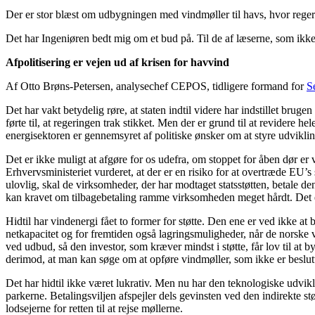
Der er stor blæst om udbygningen med vindmøller til havs, hvor reger
Det har Ingeniøren bedt mig om et bud på. Til de af læserne, som ikke 
Afpolitisering er vejen ud af krisen for havvind
Af Otto Brøns-Petersen, analysechef CEPOS, tidligere formand for
S
Det har vakt betydelig røre, at staten indtil videre har indstillet brug
førte til, at regeringen trak stikket. Men der er grund til at revidere
energisektoren er gennemsyret af politiske ønsker om at styre udvikli
Det er ikke muligt at afgøre for os udefra, om stoppet for åben dør er
Erhvervsministeriet vurderet, at der er en risiko for at overtræde EU’s s
ulovlig, skal de virksomheder, der har modtaget statsstøtten, betale de
kan kravet om tilbagebetaling ramme virksomheden meget hårdt. Det er i
Hidtil har vindenergi fået to former for støtte. Den ene er ved ikke at
netkapacitet og for fremtiden også lagringsmuligheder, når de norske v
ved udbud, så den investor, som kræver mindst i støtte, får lov til at
derimod, at man kan søge om at opføre vindmøller, som ikke er beslutt
Det har hidtil ikke været lukrativ. Men nu har den teknologiske udviklin
parkerne. Betalingsviljen afspejler dels gevinsten ved den indirekte s
lodsejerne for retten til at rejse møllerne.