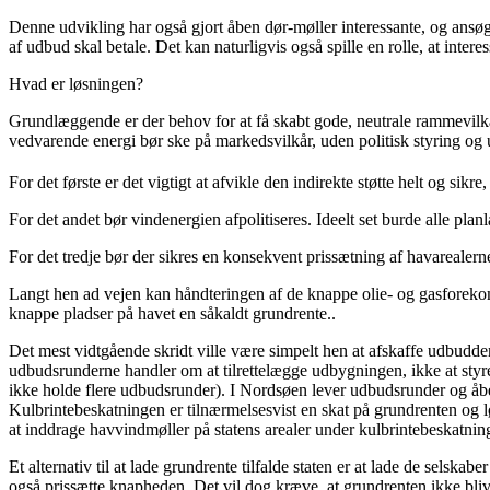
Denne udvikling har også gjort åben dør-møller interessante, og ansø
af udbud skal betale. Det kan naturligvis også spille en rolle, at inter
Hvad er løsningen?
Grundlæggende er der behov for at få skabt gode, neutrale rammevi
vedvarende energi bør ske på markedsvilkår, uden politisk styring og ud
For det første er det vigtigt at afvikle den indirekte støtte helt og sik
For det andet bør vindenergien afpolitiseres. Ideelt set burde alle pla
For det tredje bør der sikres en konsekvent prissætning af havarealer
Langt hen ad vejen kan håndteringen af de knappe olie- og gasforekomste
knappe pladser på havet en såkaldt grundrente..
Det mest vidtgående skridt ville være simpelt hen at afskaffe udbudd
udbudsrunderne handler om at tilrettelægge udbygningen, ikke at styr
ikke holde flere udbudsrunder). I Nordsøen lever udbudsrunder og åben
Kulbrintebeskatningen er tilnærmelsesvist en skat på grundrenten og lø
at inddrage havvindmøller på statens arealer under kulbrintebeskatnin
Et alternativ til at lade grundrente tilfalde staten er at lade de selsk
også prissætte knapheden. Det vil dog kræve, at grundrenten ikke bliver