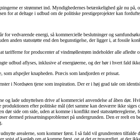
gningerne er strømmet ind. Myndighedernes betænkelighed går nu på, om 
essen for at deltage i udbud om de politiske prestigeprojekter kan forduft
lkår for vedvarende energi, så kommercielle beslutninger og samfund
en anden statsstøtte end den begunstigelse, der ligger i, at fossile kon
re, at tarifferne for producenter af vindmøllestrøm indeholder alle afledt
nlagte udbud aflyses, inklusive af energiøerne, og der bør i hvert fald i
ne, som afspejler knapheden. Præcis som landjorden er prissat.
r i Nordsøen tjene som inspiration. Der er i høj grad tale om identiske 
ene og lade udnyttelsen drive af kommerciel anvendelse af åben dør. Hv
e produktionen efter politiske mål (det samme kan desværre ikke siges 
 dør side om side, uden at komme i konflikt med statsstøttereglerne, fo
ser dermed prissætningsproblemet på undergrunden. Den er reelt en betal
g.
aber udnytte arealerne, som kommer først. I så fald vil grundrenten tilfal
 spist af kapløb om at komme først, og at det er troværdigt, at der ikke 