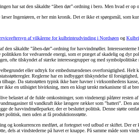
ingen har sat den såkaldte “åben dør”-ordning i bero. Men hvad er op 
læser Ingeniøren, er her min kronik. Det er ikke et spørgsmål, som kun e
erviceeftersyn af vilkårene for kulbrinteudvinding i Nordsøen
og
Kulbri
en af den såkaldte ”åben-dør”-ordning for havvindmøller. Interessenterne 
 hele politikken for vedvarende energi, som er præget af skadelig og dyr
ngen, ofte tilskyndet af stærke interessegrupper og med symbolpolitiske
 velbegrundet eller udtryk for embedsmændenes overforsigtighed. Helt kon
tatsstøtteregler. Reglerne har en indbygget tilskyndelse til forsigtighed,
n tilbage. Da statsstøtten typisk ikke bare havner i virksomhedens kasse, 
kke en utilsigtet bivirkning, men en klogt tænkt mekanisme til at bremse 
 blive belastet af de fulde omkostninger, som vindenergi påfører resten a
andmagasiner til vandkraft ikke længere rækker som ”batteri”. Den anden e
 bygge de havvindmølleparker, der er besluttet politisk. Denne støtte o
et politisk, men uden at få produktionsstøtte.
g og konkurrencen medført, at fortegnet ved udbud er skiftet. Der er komm
tøtte, dels at vindstederne på havet er knappe. På samme måde som vinds