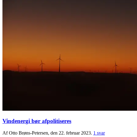
Vindenergi bør afpolitiseres
Af Otto Brøns-Petersen, den 22. februar 2023.
1 svar