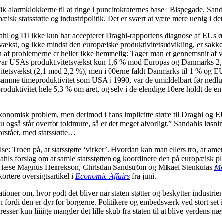
fik alarmklokkerne til at ringe i punditokraternes base i Bispegade. San
æisk statsstøtte og industripolitik. Det er svært at være mere uenig i d
Sandahl og DI ikke kun har accepteret Draghi-rapportens diagnose af EUs
kst, og ikke mindst den europæiske produktivitetsudvikling, er sakket 
bden af problemerne er heller ikke hemmelig: Tager man et gennemsnit af 
e var USAs produktivitetsvækst kun 1,6 % mod Europas og Danmarks 2,9 
tetsvækst (2,1 mod 2,2 %), men i 00erne faldt Danmarks til 1 % og EU
e samme timeproduktivitet som USA i 1990, var de umiddelbart før nedl
produktivitet hele 5,3 % om året, og selv i de elendige 10ere holdt de 
 økonomisk problem, men derimod i hans implicitte støtte til Draghi og EU
u også står overfor toldmure, så er det meget alvorligt.” Sandahls løsni
rstået, med statsstøtte…
: Troen på, at statsstøtte ‘virker’. Hvordan kan man ellers tro, at amer
forslag om at samle statsstøtten og koordinere den på europæisk plan i
el læse Magnus Henrekson, Christian Sandström og Mikael Stenkulas
Mo
kortere oversigtsartikel i
Economic Affairs
fra juni.
tioner om, hvor godt det bliver når staten støtter og beskytter industrie
n fordi den er dyr for borgerne. Politikere og embedsværk ved stort set 
resser kun liiiige mangler det lille skub fra staten til at blive verdens