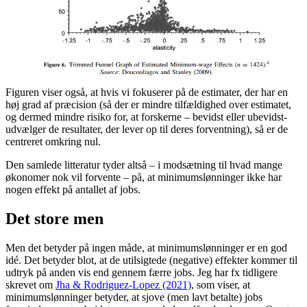
Figuren viser også, at hvis vi fokuserer på de estimater, der har en
høj grad af præcision (så der er mindre tilfældighed over estimatet,
og dermed mindre risiko for, at forskerne – bevidst eller ubevidst-
udvælger de resultater, der lever op til deres forventning), så er de
centreret omkring nul.
Den samlede litteratur tyder altså – i modsætning til hvad mange
økonomer nok vil forvente – på, at minimumslønninger ikke har
nogen effekt på antallet af jobs.
Det store men
Men det betyder på ingen måde, at minimumslønninger er en god
idé. Det betyder blot, at de utilsigtede (negative) effekter kommer til
udtryk på anden vis end gennem færre jobs. Jeg har fx tidligere
skrevet om
Jha & Rodriguez-Lopez (2021)
, som viser, at
minimumslønninger betyder, at sjove (men lavt betalte) jobs