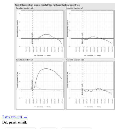
Læs resten
→
Del, print, email: