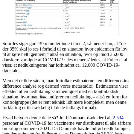
Som Jes siger godt 39 minutter inde i time 2, så mener han, at ”de
der 35% skal jo ses i forhold til en situation hvor epidemien får lov
til at køre helt igennem,” altså en situation, hvor op imod 35.000
danskere var døde af COVID-19. Jes mener således, at Fuller et al.
viser, at nedlukningerne har forhindret ca. 12.000 COVID-19-
dødsfald.
Men det er ikke sådan, man fortolker estimaterne i en difference-in-
difference analyse (og dermed vores metastudie). Estimaterne viser
effekten af en nedlukning sammenlignet med en kontrafaktisk
situation, hvor man
ikke
indfører en nedlukning – altså en form for
kontrolgruppe (det er rent teknisk lidt mere komplekst, men denne
forklaring er tilstrækkelig til dette indlægs formål).
Hvad betyder denne dette så? Jo, i Danmark døde der i alt
2.534
personer af COVID-19 før vaccinerne var distribueret til alle sårbare
omkring sommeren 2021. Da Danmark havde indført nedlukninger,
betyder estimatet fra Fuller et al., at Danmark havde 35,3% færre