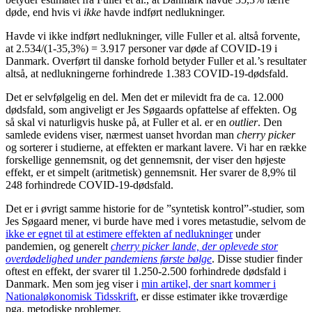
døde, end hvis vi
ikke
havde indført nedlukninger.
Havde vi ikke indført nedlukninger, ville Fuller et al. altså forvente,
at 2.534/(1-35,3%) = 3.917 personer var døde af COVID-19 i
Danmark. Overført til danske forhold betyder Fuller et al.’s resultater
altså, at nedlukningerne forhindrede 1.383 COVID-19-dødsfald.
Det er selvfølgelig en del. Men det er milevidt fra de ca. 12.000
dødsfald, som angiveligt er Jes Søgaards opfattelse af effekten. Og
så skal vi naturligvis huske på, at Fuller et al. er en
outlier
. Den
samlede evidens viser, nærmest uanset hvordan man
cherry picker
og sorterer i studierne, at effekten er markant lavere. Vi har en række
forskellige gennemsnit, og det gennemsnit, der viser den højeste
effekt, er et simpelt (aritmetisk) gennemsnit. Her svarer de 8,9% til
248 forhindrede COVID-19-dødsfald.
Det er i øvrigt samme historie for de ”syntetisk kontrol”-studier, som
Jes Søgaard mener, vi burde have med i vores metastudie, selvom de
ikke er egnet til at estimere effekten af nedlukninger
under
pandemien, og generelt
cherry picker lande, der oplevede stor
overdødelighed under pandemiens første bølge
. Disse studier finder
oftest en effekt, der svarer til 1.250-2.500 forhindrede dødsfald i
Danmark. Men som jeg viser i
min artikel, der snart kommer i
Nationaløkonomisk Tidsskrift
, er disse estimater ikke troværdige
pga. metodiske problemer.