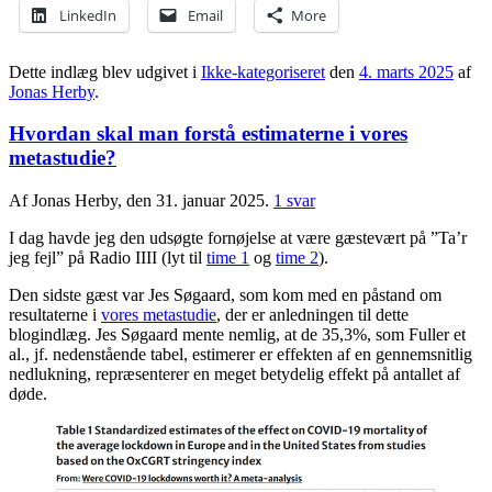
LinkedIn
Email
More
Dette indlæg blev udgivet i
Ikke-kategoriseret
den
4. marts 2025
af
Jonas Herby
.
Hvordan skal man forstå estimaterne i vores
metastudie?
Af Jonas Herby, den 31. januar 2025.
1 svar
I dag havde jeg den udsøgte fornøjelse at være gæstevært på ”Ta’r
jeg fejl” på Radio IIII (lyt til
time 1
og
time 2
).
Den sidste gæst var Jes Søgaard, som kom med en påstand om
resultaterne i
vores metastudie
, der er anledningen til dette
blogindlæg. Jes Søgaard mente nemlig, at de 35,3%, som Fuller et
al., jf. nedenstående tabel, estimerer er effekten af en gennemsnitlig
nedlukning, repræsenterer en meget betydelig effekt på antallet af
døde.