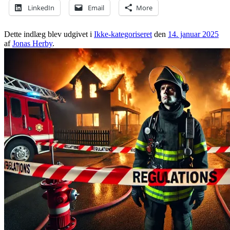
LinkedIn
Email
More
Dette indlæg blev udgivet i
Ikke-kategoriseret
den
14. januar 2025
af
Jonas Herby
.