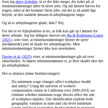
Som jeg
skrev forleden
, så er der ikke meget, der tyder på, at
minimumslønninger fører til færre jobs. Og når lønnen hæves for
nogen, uden at der kommer færre jobs, må det jo alt andet lige
betyde, at den samlede lønsum til arbejdstagerne stiger.
Og så er arbejdstagerne glade, ikke? Nej.
For det er en fejlopfattelse at tro, at folk kun går op i lønnen for
deres arbejde. Jeg har tidligere skrevet om
Jha & Rodriguez-Lopez
(2021)
, som viser, at minimumslønninger fjerner de sjove
(lavtlønnede) jobs til skade for arbejdstagerne. Men
minimumslønninger fjerner ikke kun morskaben.
Davies et al. (2025)
viser, at minimumslønninger går ud over
sikkerheden. Jo højere minimumslønnen er, jo flere skader sker der
på arbejdspladsen.
Her er abstract (mine fremhævninger):
Do minimum wage changes affect workplace health
and safety? Using the universe of workers’
compensation claims in California over 2000-2019, we
estimate whether minimum wage shocks affect the rate
of workplace injuries. Our identification exploits both
geographic variation in state-and city-level minimum
wages and local occupation-level variation in exposure