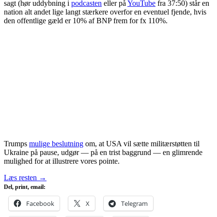
sagt (hør uddybning i
podcasten
eller på
YouTube
fra 37:50) står en
nation alt andet lige langt stærkere overfor en eventuel fjende, hvis
den offentlige gæld er 10% af BNP frem for fx 110%.
Trumps
mulige beslutning
om, at USA vil sætte militærstøtten til
Ukraine på pause, udgør — på en trist baggrund — en glimrende
mulighed for at illustrere vores pointe.
Læs resten
→
Del, print, email:
Facebook
X
Telegram