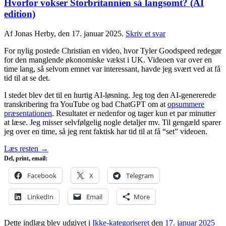
Hvorfor vokser Storbritannien så langsomt? (AI
edition)
Af Jonas Herby, den 17. januar 2025.
Skriv et svar
For nylig postede Christian en video, hvor Tyler Goodspeed redegør
for den manglende økonomiske vækst i UK. Videoen var over en
time lang, så selvom emnet var interessant, havde jeg svært ved at få
tid til at se det.
I stedet blev det til en hurtig AI-løsning. Jeg tog den AI-genererede
transkribering fra YouTube og bad ChatGPT om at
opsummere
præsentationen
. Resultatet er nedenfor og tager kun et par minutter
at læse. Jeg misser selvfølgelig nogle detaljer mv. Til gengæld sparer
jeg over en time, så jeg rent faktisk har tid til at få “set” videoen.
Læs resten
→
Del, print, email:
Facebook
X
Telegram
LinkedIn
Email
More
Dette indlæg blev udgivet i
Ikke-kategoriseret
den
17. januar 2025