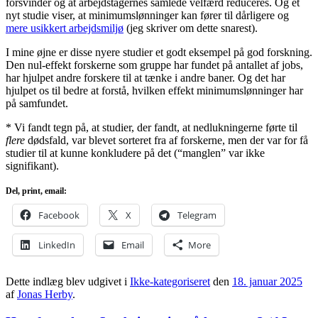
forsvinder og at arbejdstagernes samlede velfærd reduceres. Og et
nyt studie viser, at minimumslønninger kan fører til dårligere og
mere usikkert arbejdsmiljø
(jeg skriver om dette snarest).
I mine øjne er disse nyere studier et godt eksempel på god forskning.
Den nul-effekt forskerne som gruppe har fundet på antallet af jobs,
har hjulpet andre forskere til at tænke i andre baner. Og det har
hjulpet os til bedre at forstå, hvilken effekt minimumslønninger har
på samfundet.
* Vi fandt tegn på, at studier, der fandt, at nedlukningerne førte til
flere
dødsfald, var blevet sorteret fra af forskerne, men der var for få
studier til at kunne konkludere på det (“manglen” var ikke
signifikant).
Del, print, email:
Facebook
X
Telegram
LinkedIn
Email
More
Dette indlæg blev udgivet i
Ikke-kategoriseret
den
18. januar 2025
af
Jonas Herby
.