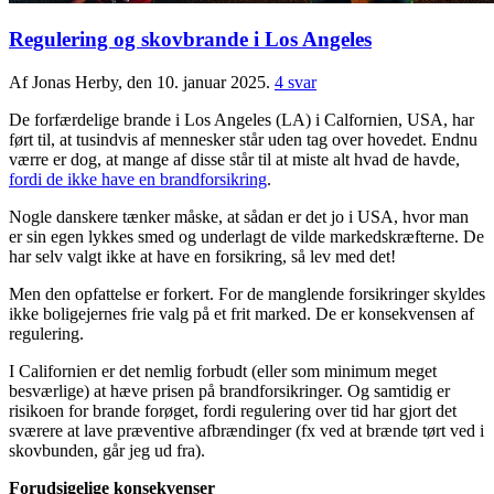
Regulering og skovbrande i Los Angeles
Af Jonas Herby, den 10. januar 2025.
4 svar
De forfærdelige brande i Los Angeles (LA) i Calfornien, USA, har
ført til, at tusindvis af mennesker står uden tag over hovedet. Endnu
værre er dog, at mange af disse står til at miste alt hvad de havde,
fordi de ikke have en brandforsikring
.
Nogle danskere tænker måske, at sådan er det jo i USA, hvor man
er sin egen lykkes smed og underlagt de vilde markedskræfterne. De
har selv valgt ikke at have en forsikring, så lev med det!
Men den opfattelse er forkert. For de manglende forsikringer skyldes
ikke boligejernes frie valg på et frit marked. De er konsekvensen af
regulering.
I Californien er det nemlig forbudt (eller som minimum meget
besværlige) at hæve prisen på brandforsikringer. Og samtidig er
risikoen for brande forøget, fordi regulering over tid har gjort det
sværere at lave præventive afbrændinger (fx ved at brænde tørt ved i
skovbunden, går jeg ud fra).
Forudsigelige konsekvenser