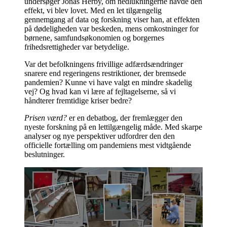
undersøger Jonas Herby, om nedlukningerne havde den
effekt, vi blev lovet. Med en let tilgængelig
gennemgang af data og forskning viser han, at effekten
på dødeligheden var beskeden, mens omkostninger for
børnene, samfundsøkonomien og borgernes
frihedsrettigheder var betydelige.
Var det befolkningens frivillige adfærdsændringer
snarere end regeringens restriktioner, der bremsede
pandemien? Kunne vi have valgt en mindre skadelig
vej? Og hvad kan vi lære af fejltagelserne, så vi
håndterer fremtidige kriser bedre?
Prisen værd?
er en debatbog, der fremlægger den
nyeste forskning på en lettilgængelig måde. Med skarpe
analyser og nye perspektiver udfordrer den den
officielle fortælling om pandemiens mest vidtgående
beslutninger.