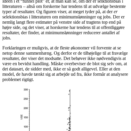
Idéen i et “funnel plot” er, at man kan se, om der er selktionsbias i
litteraturen – altså om forskerne har tendens til at udvælge bestemte
typer af resultater. Og figuren viser, at meget tyder på, at der
er
selektionsbias i litteraturen om minimumslønninger og jobs. Der er
nemlig langt flere estimater på venstre side af tragtens top end på
højre side, og det viser, at horskerne har tendens til at offentliggøre
resultater, der finder, at minimumslønninger reducerer antallet af
jobs.
Forklaringen er muligvis, at de fleste økonomer vil forvente at se
netop denne sammenhæng. Og derfor er de tilbøjelige til at fravælge
resultater, der viser det modsatte. Det behøver ikke nødvendigvis at
være en bevidst handling. Måske overbeviser de blot sig selv om, at
det datasæt, de sidder med, ikke er så godt alligevel. Eller at den
model, de havde tænkt sig at arbejde ud fra, ikke formår at analysere
problemet rigtigt.