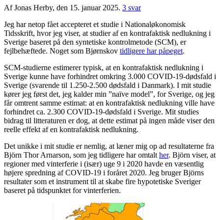
Af Jonas Herby, den 15. januar 2025.
3 svar
Jeg har netop fået accepteret et studie i Nationaløkonomisk
Tidsskrift, hvor jeg viser, at studier af en kontrafaktisk nedlukning i
Sverige baseret på den syntetiske kontrolmetode (SCM), er
fejlbehæftede. Noget som Bjørnskov
tidligere har påpeget
.
SCM-studierne estimerer typisk, at en kontrafaktisk nedlukning i
Sverige kunne have forhindret omkring 3.000 COVID-19-dødsfald i
Sverige (svarende til 1.250-2.500 dødsfald i Danmark). I mit studie
kører jeg først det, jeg kalder min ”naïve model”, for Sverige, og jeg
får omtrent samme estimat: at en kontrafaktisk nedlukning ville have
forhindret ca. 2.300 COVID-19-dødsfald i Sverige. Mit studies
bidrag til litteraturen er dog, at dette estimat på ingen måde viser den
reelle effekt af en kontrafaktisk nedlukning.
Det unikke i mit studie er nemlig, at læner mig op ad resultaterne fra
Björn Thor Arnarson, som jeg tidligere har omtalt
her
. Björn viser, at
regioner med vinterferie i (især) uge 9 i 2020 havde en væsentlig
højere spredning af COVID-19 i foråret 2020. Jeg bruger Björns
resultater som et instrument til at skabe fire hypotetiske Sveriger
baseret på tidspunktet for vinterferien.