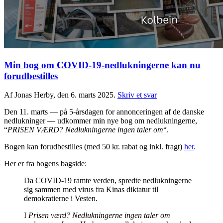
Min bog om COVID-19-nedlukningerne kan nu
forudbestilles
Af Jonas Herby, den 6. marts 2025.
Skriv et svar
Den 11. marts — på 5-årsdagen for annonceringen af de danske
nedlukninger — udkommer min nye bog om nedlukningerne,
“
PRISEN VÆRD? Nedlukningerne ingen taler om
“.
Bogen kan forudbestilles (med 50 kr. rabat og inkl. fragt)
her
.
Her er fra bogens bagside:
Da COVID-19 ramte verden, spredte nedlukningerne
sig sammen med virus fra Kinas diktatur til
demokratierne i Vesten.
I
Prisen værd? Nedlukningerne ingen taler om