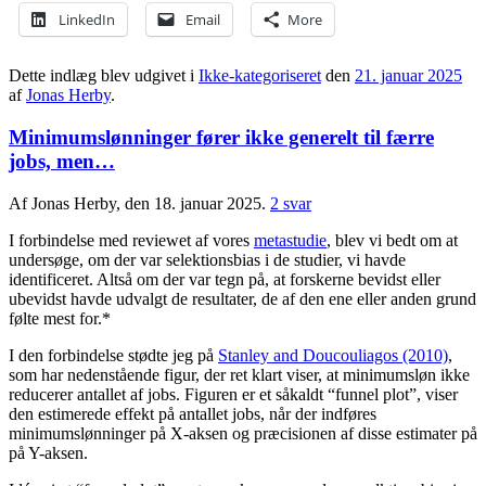
LinkedIn
Email
More
Dette indlæg blev udgivet i
Ikke-kategoriseret
den
21. januar 2025
af
Jonas Herby
.
Minimumslønninger fører ikke generelt til færre
jobs, men…
Af Jonas Herby, den 18. januar 2025.
2 svar
I forbindelse med reviewet af vores
metastudie
, blev vi bedt om at
undersøge, om der var selektionsbias i de studier, vi havde
identificeret. Altså om der var tegn på, at forskerne bevidst eller
ubevidst havde udvalgt de resultater, de af den ene eller anden grund
følte mest for.*
I den forbindelse stødte jeg på
Stanley and Doucouliagos (2010)
,
som har nedenstående figur, der ret klart viser, at minimumsløn ikke
reducerer antallet af jobs. Figuren er et såkaldt “funnel plot”, viser
den estimerede effekt på antallet jobs, når der indføres
minimumslønninger på X-aksen og præcisionen af disse estimater på
på Y-aksen.