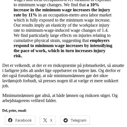
to minimum wage changes. We find that
a 10%
increase in the minimum wage increases the injury
rate by 11%
in an occupation-metro area labor market
which is fully exposed to the minimum wage increase.
Our results imply an elasticity of the workplace injury
rate to minimum-wage-induced wage changes of 1.4.
We find particularly large effects on injuries relating to
cumulative physical strain, suggesting that
employers
respond to minimum wage increases by intensifying
the pace of work, which in turn increases injury
risk.
Det er velkendt, at der er en risikopræmie på jobmarkedet, så ansatte
i farligere jobs alt andet lige oppebærer en højere løn. Og derfor er
det også forudsigeligt, at når minimumslønnen gør det sikre
lavtlønsjob forbudt, så presses nogen til at vælge et mere usikkert
job.
Minimumslønnen gør altså, at både lønnen og risikoen stiger. Og
arbejdstagerens velfærd falder.
Del, print, email:
Facebook
X
Telegram