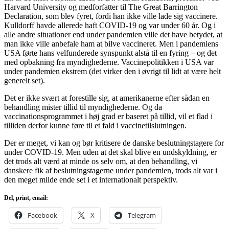
Harvard University og medforfatter til The Great Barrington
Declaration, som blev fyret, fordi han ikke ville lade sig vaccinere.
Kulldorff havde allerede haft COVID-19 og var under 60 år. Og i
alle andre situationer end under pandemien ville det have betydet, at
man ikke ville anbefale ham at bilve vaccineret. Men i pandemiens
USA førte hans velfunderede synspunkt alstå til en fyring – og det
med opbakning fra myndighederne. Vaccinepolitikken i USA var
under pandemien ekstrem (det virker den i øvrigt til lidt at være helt
generelt set).
Det er ikke svært at forestille sig, at amerikanerne efter sådan en
behandling mister tillid til myndighederne. Og da
vaccinationsprogrammet i høj grad er baseret på tillid, vil et flad i
tilliden derfor kunne føre til et fald i vaccinetilslutningen.
Der er meget, vi kan og bør kritisere de danske beslutningstagere for
under COVID-19. Men uden at det skal blive en undskyldning, er
det trods alt værd at minde os selv om, at den behandling, vi
danskere fik af beslutningstagerne under pandemien, trods alt var i
den meget milde ende set i et internationalt perspektiv.
Del, print, email:
Facebook
X
Telegram